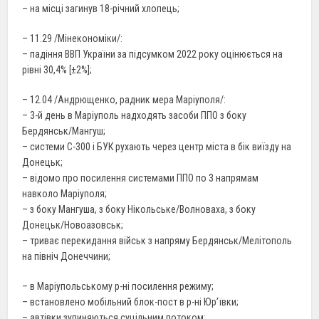
– на місці загинув 18-річний хлопець;
– 11.29 /Мінекономіки/:
– падіння ВВП України за підсумком 2022 року оцінюється на
рівні 30,4% [±2%];
– 12.04 /Андрющенко, радник мера Маріуполя/:
– 3-й день в Маріуполь надходять засоби ППО з боку
Бердянськ/Мангуш;
– системи С-300 і БУК рухають через центр міста в бік виїзду на
Донецьк;
– відомо про посилення системами ППО по 3 напрямам
навколо Маріуполя;
– з боку Мангуша, з боку Нікольське/Волноваха, з боку
Донецьк/Новоазовськ;
– триває перекидання військ з напряму Бердянськ/Мелітополь
на північ Донеччини;
– в Маріупольському р-ні посилення режиму;
– встановлено мобільний блок-пост в р-ні Юр’ївки;
– автівки зупиняються суцільним потоком;