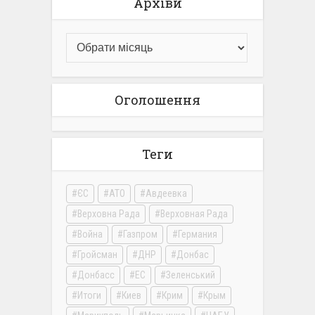
Архіви
Оголошення
Теги
ЄС
АТО
Авдеевка
Верховна Рада
Верховная Рада
Война
Газпром
Германия
Гройсман
ДНР
Донбас
Донбасс
ЕС
Зеленський
Итоги
Киев
Крим
Крым