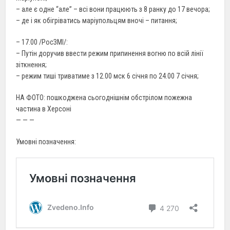
– але є одне “але” – всі вони працюють з 8 ранку до 17 вечора;
– де і як обігріватись маріупольцям вночі – питання;
– 17.00 /РосЗМІ/:
– Путін доручив ввести режим припинення вогню по всій лінії
зіткнення;
– режим тиші триватиме з 12.00 мск 6 січня по 24.00 7 січня;
НА ФОТО: пошкоджена сьогоднішнім обстрілом пожежна
частина в Херсоні
— — —
Умовні позначення: