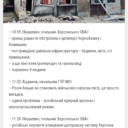
– 10.59 /Янушевич, очільник Херсонської ОВА/:
– вранці рашисти обстріляли з артилерії Чорнобаївку і
Комишани;
– постраждала цивільна інфраструктура – будинки, авто, с/г
приміщення;
– а ще лінії електропередач та газопровід;
– поранено 4 людини;
– 11.02 /Буданов, начальник ГУР МО/:
– Росія більше не становить військової загрози світу, це просто
вигадка;
– єдина проблема – російський ядерний арсенал і
неконтрольований режим;
– 11.20 /Янушевич, очільник Херсонської ОВА/:
– російські окупанти атакували центральну частину Херсона;