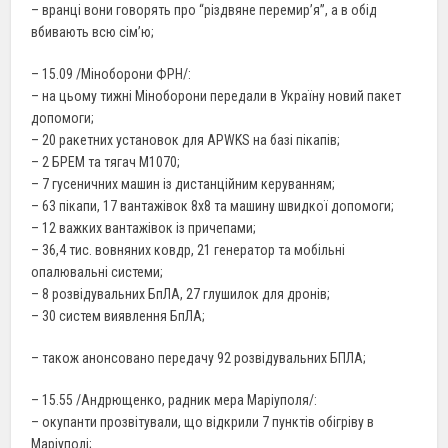
– вранці вони говорять про “різдвяне перемир’я”, а в обід
вбивають всю сім’ю;
– 15.09 /Міноборони ФРН/:
– на цьому тижні Міноборони передали в Україну новий пакет
допомоги;
– 20 ракетних установок для APWKS на базі пікапів;
– 2 БРЕМ та тягач M1070;
– 7 гусеничних машин із дистанційним керуванням;
– 63 пікапи, 17 вантажівок 8х8 та машину швидкої допомоги;
– 12 важких вантажівок із причепами;
– 36,4 тис. вовняних ковдр, 21 генератор та мобільні
опалювальні системи;
– 8 розвідувальних БпЛА, 27 глушилок для дронів;
– 30 систем виявлення БпЛА;
– також анонсовано передачу 92 розвідувальних БПЛА;
– 15.55 /Андрющенко, радник мера Маріуполя/:
– окупанти прозвітували, що відкрили 7 пунктів обігріву в
Маріуполі;