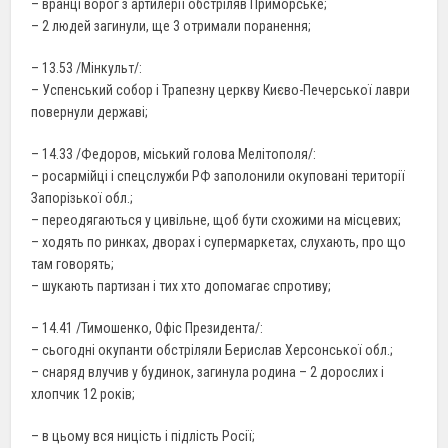
– вранці ворог з артилерії обстріляв Приморське;
– 2 людей загинули, ще 3 отримали поранення;
– 13.53 /Мінкульт/:
– Успенський собор і Трапезну церкву Києво-Печерської лаври
повернули державі;
– 14.33 /Федоров, міський голова Мелітополя/:
– росармійці і спецслужби РФ заполонили окуповані території
Запорізької обл.;
– переодягаються у цивільне, щоб бути схожими на місцевих;
– ходять по ринках, дворах і супермаркетах, слухають, про що
там говорять;
– шукають партизан і тих хто допомагає спротиву;
– 14.41 /Тимошенко, Офіс Президента/:
– сьогодні окупанти обстріляли Берислав Херсонської обл.;
– снаряд влучив у будинок, загинула родина – 2 дорослих і
хлопчик 12 років;
– в цьому вся ницість і підлість Росії;