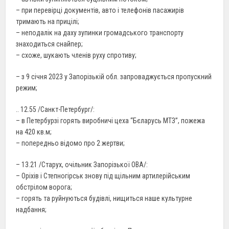
– при перевірці документів, авто і телефонів пасажирів
тримають на прицілі;
– неподалік на даху зупинки громадського транспорту
знаходиться снайпер;
– схоже, шукають членів руху спротиву;
– з 9 січня 2023 у Запорізькій обл. запроваджується пропускний
режим;
.. 12.55 /Санкт-Петербург/:
– в Петербурзі горять виробничі цеха “Бєларусь МТЗ”, пожежа
на 420 кв.м;
– попередньо відомо про 2 жертви;
– 13.21 /Старух, очільник Запорізької ОВА/:
– Оріхів і Степногірськ знову під щільним артилерійським
обстрілом ворога;
– горять та руйнуються будівлі, нищиться наше культурне
надбання;