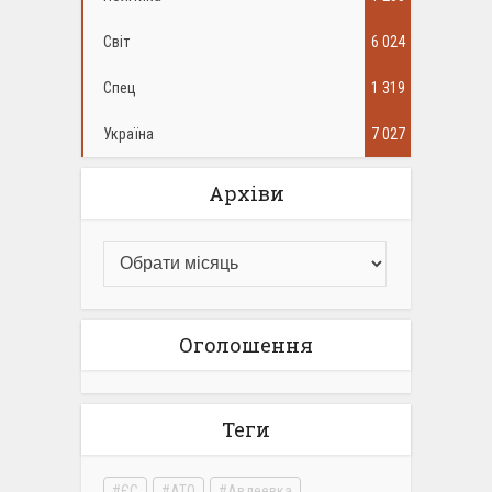
Світ
6 024
Спец
1 319
Україна
7 027
Архіви
Оголошення
Теги
ЄС
АТО
Авдеевка