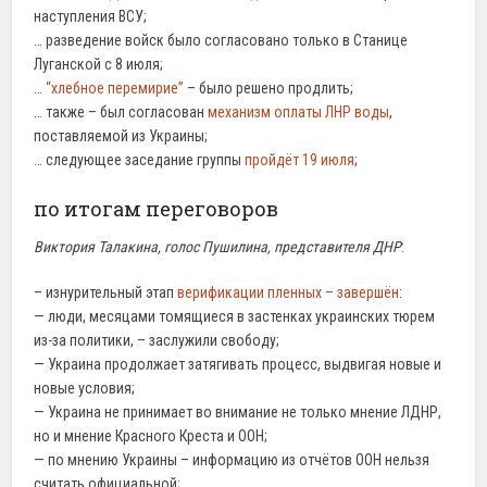
наступления ВСУ;
… разведение войск было согласовано только в Станице
Луганской с 8 июля;
…
“хлебное перемирие”
– было решено продлить;
… также – был согласован
механизм оплаты ЛНР воды
,
поставляемой из Украины;
… следующее заседание группы
пройдёт 19 июля
;
по итогам переговоров
Виктория Талакина, голос Пушилина, представителя ДНР
:
– изнурительный этап
верификации пленных – завершён
:
— люди, месяцами томящиеся в застенках украинских тюрем
из-за политики, – заслужили свободу;
— Украина продолжает затягивать процесс, выдвигая новые и
новые условия;
— Украина не принимает во внимание не только мнение ЛДНР,
но и мнение Красного Креста и ООН;
— по мнению Украины – информацию из отчётов ООН нельзя
считать официальной;