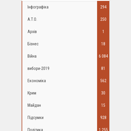
Інфографіка
294
А.Т.О.
250
Архів
1
Бізнес
18
Війна
6 084
вибори-2019
81
Економіка
562
Крим
30
Майдан
15
Підсумки
928
Політика
1 255