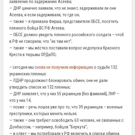
заявление по задержанию Асеева;
— ДНР цинично заявили, что не знают, задерживали ли они
Асеева, и если задерживали, то где он;
— также – я призвала Фирша, представителя ОБСЕ, посетить
пленного бойца ВС РФ Агеева;
— ОБСЕ должно увидеть пленного российского солдата – чтоб
в РФ не говорили, что “их там нет”;
— также – мы жёстко поставили вопрос недопуска Красного
Креста в тюрьмы ОРДиЛО;
– сегодня мы
снова не получили информацию
о судьбе 132
украинских пленных:
— ЛДНР продолжают блокировать обмен; они не дали
утвердить список из 132 пленных;
— ДНР заявляет, что у них 55 украинцев [без фамилий], ЛНР –
что у них 14;
— позже – речь пошла уже про то, что 39 украинцев – военные
преступники, которых менять нельзя;
— также – они требуют освободить 63 человек, не связанных с
Донбассом, – например, бойцов “Беркута”;
— в ответ – мы потребовали у РФ включить в списки обмена