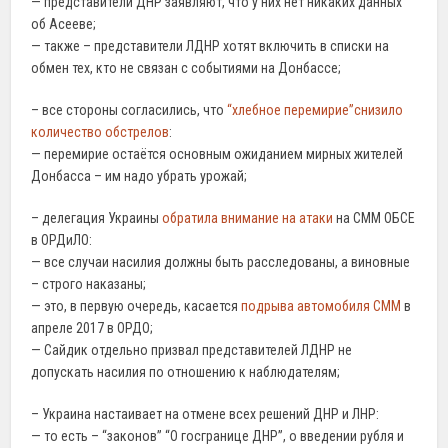
— представители ДНР заявляют, что у них нет никаких данных
об Асееве;
— также – представители ЛДНР хотят включить в списки на
обмен тех, кто не связан с событиями на Донбассе;
– все стороны согласились, что
“хлебное перемирие”
снизило
колич
ество обстрелов
:
— перемирие остаётся основным ожиданием мирных жителей
Донбасса – им надо убрать урожай;
– делегация Украины
обратила внимание на атаки
на СММ ОБСЕ
в ОРДиЛО:
— все случаи насилия должны быть расследованы, а виновные
– строго наказаны;
— это, в первую очередь, касается
подрыва автомобиля СММ
в
апреле 2017 в ОРДО;
— Сайдик отдельно призвал представителей ЛДНР не
допускать насилия по отношению к наблюдателям;
– Украина настаивает на отмене всех решений ДНР и ЛНР:
— то есть – “законов” “О госгранице ДНР”, о введении рубля и