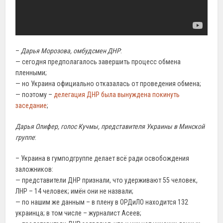
–
Дарья Морозова, омбудсмен ДНР
:
— сегодня предполагалось завершить процесс обмена
пленными;
— но Украина официально отказалась от проведения обмена;
— поэтому –
делегация ДНР была вынуждена покинуть
заседание
;
Дарья Олифер, голос Кучмы, представителя Украины в Минской
группе
:
– Украина в гумподгруппе делает всё ради освобождения
заложников:
— представители ДНР признали, что удерживают 55 человек,
ЛНР – 14 человек; имён они не назвали;
— по нашим же данным – в плену в ОРДиЛО находится 132
украинца; в том числе – журналист Асеев;