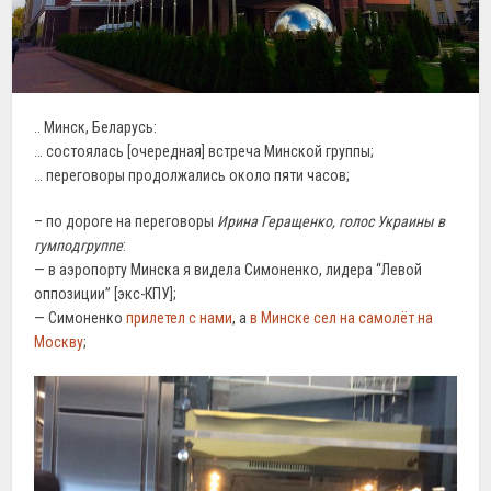
.. Минск, Беларусь:
… состоялась [очередная] встреча Минской группы;
… переговоры продолжались около пяти часов;
– по дороге на переговоры
Ирина Геращенко, голос Украины в
гумподгруппе
:
— в аэропорту Минска я видела Симоненко, лидера “Левой
оппозиции” [экс-КПУ];
— Симоненко
прилетел с нами
, а
в Минске сел на самолёт на
Москву
;