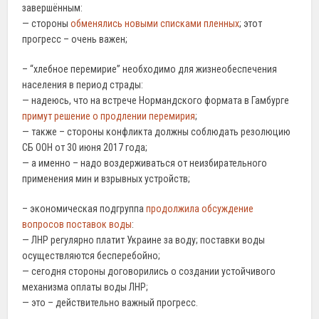
завершённым:
— стороны
обменялись новыми списками пленных
; этот
прогресс – очень важен;
– “хлебное перемирие” необходимо для жизнеобеспечения
населения в период страды:
— надеюсь, что на встрече Нормандского формата в Гамбурге
примут решение о продлении перемирия
;
— также – стороны конфликта должны соблюдать резолюцию
СБ ООН от 30 июня 2017 года;
— а именно – надо воздерживаться от неизбирательного
применения мин и взрывных устройств;
– экономическая подгруппа
продолжила обсуждение
вопросов поставок воды
:
— ЛНР регулярно платит Украине за воду; поставки воды
осуществляются бесперебойно;
— сегодня стороны договорились о создании устойчивого
механизма оплаты воды ЛНР;
— это – действительно важный прогресс.