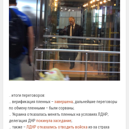
.. итоги переговоров:
… верификация пленных –
завершена
; дальнейшие переговоры
по обмену пленными – были сорваны;
… Украина отказалась менять пленных на условиях ЛДНР;
делегация ДНР
покинула заседание
;
… также –
ЛДНР отказались отводить войска
из-за страха