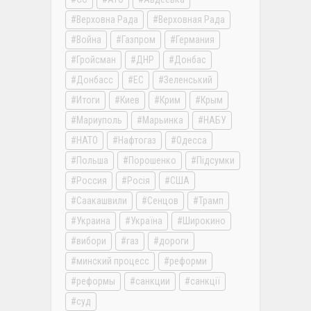
Верховна Рада
Верховная Рада
Война
Газпром
Германия
Гройсман
ДНР
Донбас
Донбасс
ЕС
Зеленський
Итоги
Киев
Крим
Крым
Мариуполь
Марьинка
НАБУ
НАТО
Нафтогаз
Одесса
Польша
Порошенко
Підсумки
Россия
Росія
США
Саакашвили
Сенцов
Трамп
Украина
Україна
Широкино
вибори
газ
дороги
минский процесс
реформи
реформы
санкции
санкції
суд