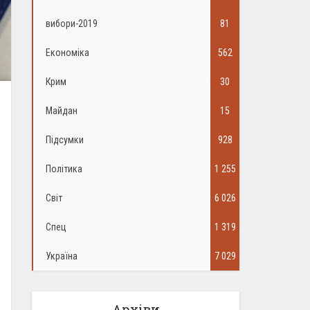
вибори-2019
81
Економіка
562
Крим
30
Майдан
15
Підсумки
928
Політика
1 255
Світ
6 026
Спец
1 319
Україна
7 029
Архіви