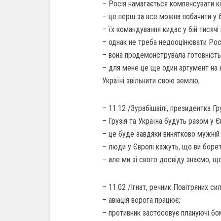
– Росія намагається компенсувати кіл
– це перш за все можна побачити у 
– їх командування кидає у бій тисячі
– однак не треба недооцінювати Рос
– вона продемонструвала готовність 
– для мене це ще один аргумент на 
Україні звільнити свою землю;
– 11.12 /Зурабішвілі, президентка Гру
– Грузія та Україна будуть разом у Є
– це буде завдяки винятково мужній 
– люди у Європі кажуть, що ви борет
– але ми зі свого досвіду знаємо, щ
– 11.02 /Ігнат, речник Повітряних сил
– авіація ворога працює;
– противник застосовує плануючі бом