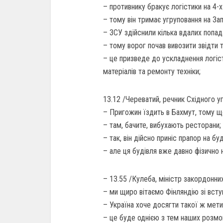
– противнику бракує логістики на 4-х
– тому він тримає угруповання на За
– ЗСУ здійснили кілька вдалих попад
– тому ворог почав вивозити звідти т
– це призведе до ускладнення логіс
матеріалів та ремонту техніки;
13.12 /Череватий, речник Східного у
– Пригожин їздить в Бахмут, тому щ
– там, бачите, вибухають ресторани;
– так, він дійсно приніс прапор на бу
– але ця будівля вже давно фізично 
– 13.55 /Кулеба, міністр закордонних
– ми щиро вітаємо Фінляндію зі вст
– Україна хоче досягти такої ж мет
– це буде однією з тем наших розмов