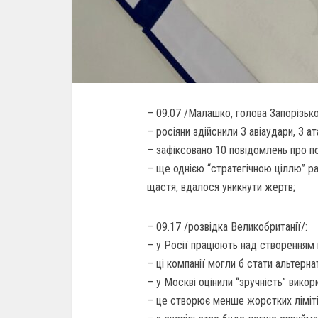
– 09.07 /Малашко, голова Запорізько
– росіяни здійснили 3 авіаудари, 3 а
– зафіксовано 10 повідомлень про п
– ще однією “стратегічною ціллю” ра
щастя, вдалося уникнути жертв;
– 09.17 /розвідка Великобританії/:
– у Росії працюють над створенням н
– ці компанії могли б стати альтерна
– у Москві оцінили “зручність” викори
– це створює менше жорстких ліміті