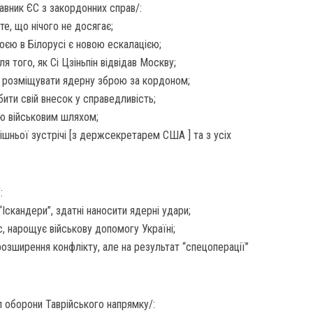
авник ЄС з закордонних справ/:
те, що нічого не досягає;
оєю в Білорусі є новою ескалацією;
ля того, як Сі Цзіньпін відвідав Москву;
не розміщувати ядерну зброю за кордоном;
ити свій внесок у справедливість;
ію військовим шляхом;
ішньої зустрічі [з держсекретарем США ] та з усіх
:
Іскандери”, здатні наносити ядерні удари;
, нарощує військову допомогу Україні;
озширення конфлікту, але на результат “спецоперації”
л оборони Таврійського напрямку/: