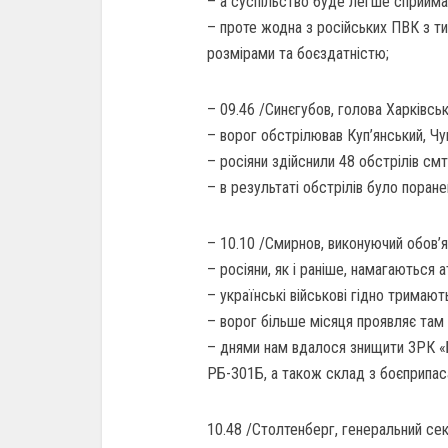
– а суспільство буде легше сприймає
– проте жодна з російських ПВК з тих
розмірами та боєздатністю;
– 09.46 /Синєгубов, голова Харківсь
– ворог обстрілював Куп’янський, Чу
– росіяни здійснили 48 обстрілів смт
– в результаті обстрілів було поран
– 10.10 /Смирнов, виконуючий обов’я
– росіяни, як і раніше, намагаються 
– українські військові гідно тримают
– ворог більше місяця проявляє там а
– днями нам вдалося знищити ЗРК «
РБ-301Б, а також склад з боєприпас
10.48 /Столтенберг, генеральний се