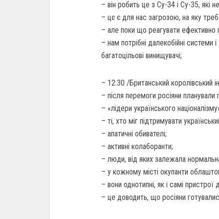
– він робить це з Су-34 і Су-35, які
– цє є для нас загрозою, на яку тре
– але поки що реагувати ефективно 
– нам потрібні далекобійні системи і 
багатоцільові винищувачі;
– 12.30 /Британський королівський 
– після перемоги росіяни планували по
– «лідери українського націоналізм
– ті, хто міг підтримувати українськ
– апатичні обивателі;
– активні колаборанти;
– люди, від яких залежала нормальн
– у кожному місті окупанти облаштов
– вони однотипні, як і самі пристрої 
– це доводить, що росіяни готувалис