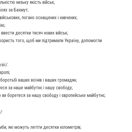
ькістю низьку якість військ;
боях за Бахмут;
 військових, погано оснащених і навчених;
ію;
ввести десятки тисяч нових військ;
користь того, щоб ми підтримали Україну, допомогли
зії/:
вропі;
боротьбі ваших воїнів і ваших громадян;
еся за наше майбутнє і нашу свободу;
о ви боретеся за нашу свободу і європейське майбутнє;
/:
би, які можуть летіти десятки кілометрів;