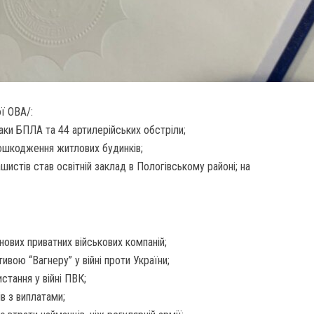
ї ОВА/:
таки БПЛА та 44 артилерійських обстріли;
ошкодження житлових будинків;
шистів став освітній заклад в Пологівському районі; на
ових приватних військових компаній;
тивою “Вагнеру” у війні проти України;
стання у війні ПВК;
в з виплатами;