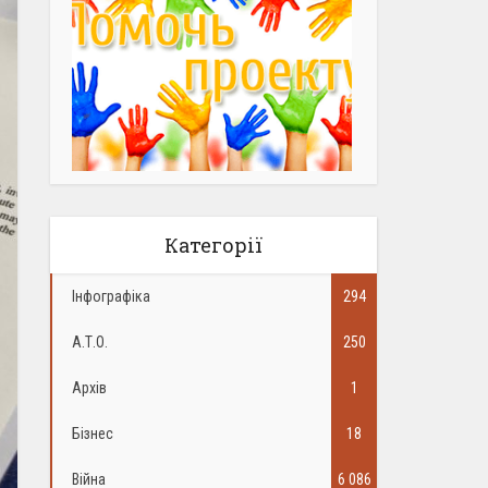
Категорії
Інфографіка
294
А.Т.О.
250
Архів
1
Бізнес
18
Війна
6 086