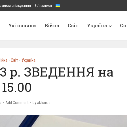
равила спілкування
Зв’язатися
Усі новини
Війна
Світ
Україна
Сп
ійна
Світ
Україна
•
•
23 р. ЗВЕДЕННЯ на
15.00
o
Add Comment
by
akhoros