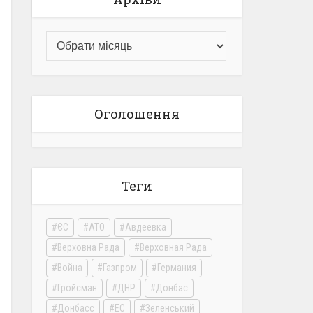
Оголошення
Теги
ЄС
АТО
Авдеевка
Верховна Рада
Верховная Рада
Война
Газпром
Германия
Гройсман
ДНР
Донбас
Донбасс
ЕС
Зеленський