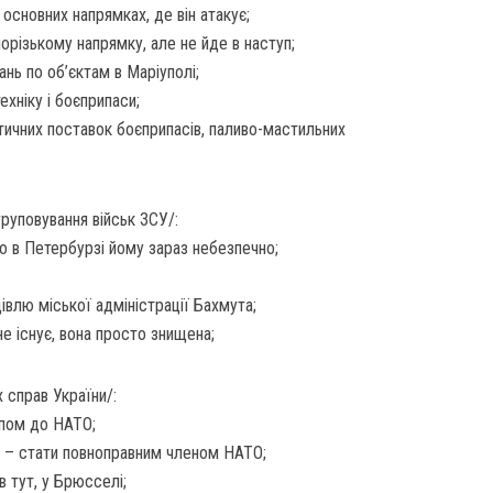
 основних напрямках, де він атакує;
порізькому напрямку, але не йде в наступ;
ань по об’єктам в Маріуполі;
ехніку і боєприпаси;
тичних поставок боєприпасів, паливо-мастильних
груповування військ ЗСУ/:
о в Петербурзі йому зараз небезпечно;
дівлю міської адміністрації Бахмута;
не існує, вона просто знищена;
 справ України/:
упом до НАТО;
и – стати повноправним членом НАТО;
 тут, у Брюсселі;