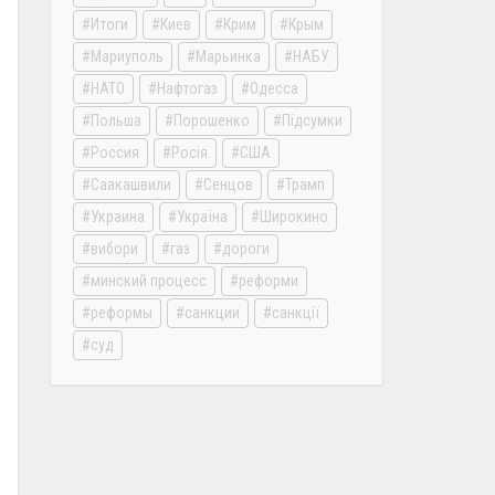
Итоги
Киев
Крим
Крым
Мариуполь
Марьинка
НАБУ
НАТО
Нафтогаз
Одесса
Польша
Порошенко
Підсумки
Россия
Росія
США
Саакашвили
Сенцов
Трамп
Украина
Україна
Широкино
вибори
газ
дороги
минский процесс
реформи
реформы
санкции
санкції
суд