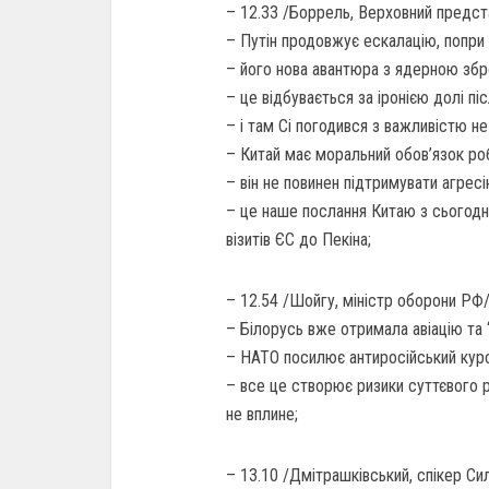
– 12.33 /Боррель, Верховний предст
– Путін продовжує ескалацію, попри 
– його нова авантюра з ядерною збр
– це відбувається за іронією долі піс
– і там Сі погодився з важливістю 
– Китай має моральний обов’язок роб
– він не повинен підтримувати агрес
– це наше послання Китаю з сьогодн
візитів ЄС до Пекіна;
– 12.54 /Шойгу, міністр оборони РФ/
– Білорусь вже отримала авіацію та “
– НАТО посилює антиросійський курс
– все це створює ризики суттєвого р
не вплине;
– 13.10 /Дмітрашківський, спікер Си