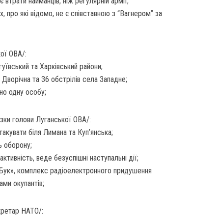
 втрати найманців, ніж регулярній армії;
, про які відомо, не є співставною з “Вагнером” за
кої ОВА/:
гуївський та Харківський райони;
 Дворічна та 36 обстрілів села Западне;
ено одну особу;
зки голови Луганської ОВА/:
атакувати біля Лимана та Куп’янська;
ь оборону;
ктивність, веде безуспішні наступальні дії;
Бук», комплекс радіоелектронного придушення
ами окупантів;
кретар НАТО/: