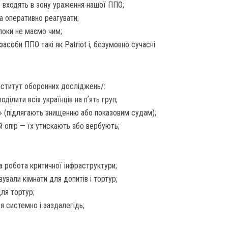
 не входять в зону ураження нашої ППО;
ба оперативно реагувати;
поки не маємо чим;
засоби ППО такі як Patriot і, безумовно сучасні
інститут оборонних досліджень/:
ділити всіх українців на пʼять груп;
у» (підлягають знищенню або показовим судам);
ий опір — їх утискають або вербують;
а робота критичної інфраструктури;
ували кімнати для допитів і тортур;
для тортур;
я системно і заздалегідь;