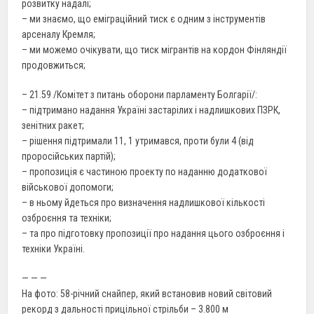
розвитку надалі;
– ми знаємо, що еміграційний тиск є одним з інструментів
арсеналу Кремля;
– ми можемо очікувати, що тиск мігрантів на кордон Фінляндії
продовжиться;
– 21.59 /Комітет з питань оборони парламенту Болгарії/:
– підтримано надання Україні застарілих і надлишкових ПЗРК,
зенітних ракет;
– рішення підтримали 11, 1 утримався, проти були 4 (від
проросійських партій);
– пропозиція є частиною проекту по наданню додаткової
військової допомоги;
– в ньому йдеться про визначення надлишкової кількості
озброєння та техніки;
– та про підготовку пропозиції про надання цього озброєння і
техніки Україні.
— — —
На фото: 58-річний снайпер, який встановив новий світовий
рекорд з дальності прицільної стрільби – 3.800 м