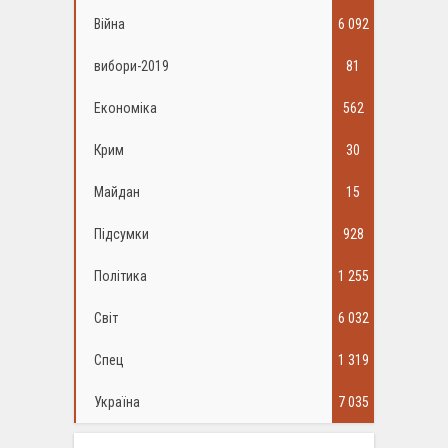
Війна
6 092
вибори-2019
81
Економіка
562
Крим
30
Майдан
15
Підсумки
928
Політика
1 255
Світ
6 032
Спец
1 319
Україна
7 035