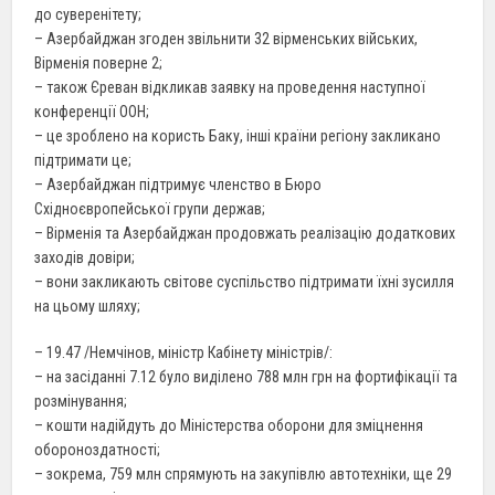
до суверенітету;
– Азербайджан згоден звільнити 32 вірменських війських,
Вірменія поверне 2;
– також Єреван відкликав заявку на проведення наступної
конференції ООН;
– це зроблено на користь Баку, інші країни регіону закликано
підтримати це;
– Азербайджан підтримує членство в Бюро
Східноєвропейської групи держав;
– Вірменія та Азербайджан продовжать реалізацію додаткових
заходів довіри;
– вони закликають світове суспільство підтримати їхні зусилля
на цьому шляху;
– 19.47 /Немчінов, міністр Кабінету міністрів/:
– на засіданні 7.12 було виділено 788 млн грн на фортифікації та
розмінування;
– кошти надійдуть до Міністерства оборони для зміцнення
обороноздатності;
– зокрема, 759 млн спрямують на закупівлю автотехніки, ще 29