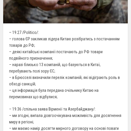
– 19.27 /Politico/:
– голова ЄР закликав лідера Китаю розібратись з постачанням
товарів до РФ;
– деякі китайські компанії постачають до РФ товари
подвійного призначення;
– наразі близько 13 компаній, що базуються в Китаї,
перебувають полі зору ЄС;
– в Брюсселі визначили перелік компаній, які відіграють роль в
обході санкцій;
– ця інформація була передана очільнику Китаю на
перемовинах що відбулися;
– 19.36 /спільна заява Вірменії та Азербайджану/:
– ми згодні, випала довгоочікувана можливість для досягнення
миру в регіоні;
– ми маємо намір досягти мирного договору на основі поваги