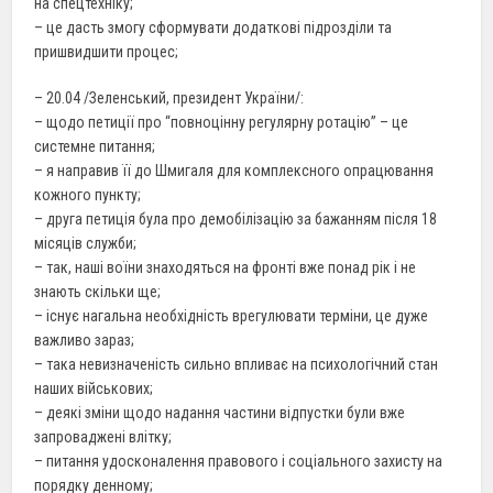
на спецтехніку;
– це дасть змогу сформувати додаткові підрозділи та
пришвидшити процес;
– 20.04 /Зеленський, президент України/:
– щодо петиції про “повноцінну регулярну ротацію” – це
системне питання;
– я направив її до Шмигаля для комплексного опрацювання
кожного пункту;
– друга петиція була про демобілізацію за бажанням після 18
місяців служби;
– так, наші воїни знаходяться на фронті вже понад рік і не
знають скільки ще;
– існує нагальна необхідність врегулювати терміни, це дуже
важливо зараз;
– така невизначеність сильно впливає на психологічний стан
наших військових;
– деякі зміни щодо надання частини відпустки були вже
запроваджені влітку;
– питання удосконалення правового і соціального захисту на
порядку денному;