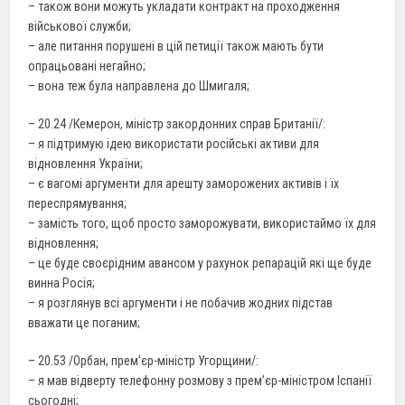
– також вони можуть укладати контракт на проходження
військової служби;
– але питання порушені в цій петиції також мають бути
опрацьовані негайно;
– вона теж була направлена до Шмигаля;
– 20.24 /Кемерон, міністр закордонних справ Британії/:
– я підтримую ідею використати російські активи для
відновлення України;
– є вагомі аргументи для арешту заморожених активів і їх
переспрямування;
– замість того, щоб просто заморожувати, використаймо їх для
відновлення;
– це буде своєрідним авансом у рахунок репарацій які ще буде
винна Росія;
– я розглянув всі аргументи і не побачив жодних підстав
вважати це поганим;
– 20.53 /Орбан, прем’єр-міністр Угорщини/:
– я мав відверту телефонну розмову з прем’єр-міністром Іспанії
сьогодні;