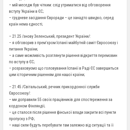
– мій меседж був чітким: слід утриматися від обговорення
вступу України в ЄС;
– грудневе засідання Євроради – це занадто швидко, серед
країн нема єдності;
– 21.25 /знову Зеленський, президент України/:
– я обговорив з прем’єром Іспанії майбутній саміт Євросоюзу і
питання України;
– а саме можливість розглянути рішення відкриття перемовин
по вступу в ЄС;
– розраховуємо що головування Іспанії в Раді ЄС завершиться
цим історичним рішенням для нашої країни;
– 21.45 /Світальський, речник прикордонної служби
Євросоюзу/:
– ми доправили 55 своїх працівників для спостереження за
кордоном Фінляндії;
– це сталося після рішення фінської влади закрити всі пункти
пропуску з РФ;
– наші сили будуть перебувати там залежно від ситуації та її