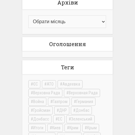
Архіви
Оголошення
Теги
ЄС
АТО
Авдеевка
Верховна Рада
Верховная Рада
Война
Газпром
Германия
Гройсман
ДНР
Донбас
Донбасс
ЕС
Зеленський
Итоги
Киев
Крим
Крым