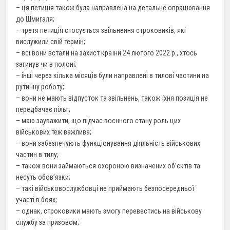
– ця петиція також була направлена на детальне опрацювання
до Шмигаля;
– третя петиція стосується звільнення строковиків, які
вислужили свій термін;
– всі вони встали на захист країни 24 лютого 2022 р., хтось
загинув чи в полоні;
– інші через кілька місяців були направлені в тилові частини на
рутинну роботу;
– вони не мають відпусток та звільнень, також їхня позиція не
передбачає пільг;
– маю зауважити, що підчас воєнного стану роль цих
військових теж важлива;
– вони забезпечують функціонування діяльність військових
частин в тилу;
– також вони займаються охороною визначених об’єктів та
несуть обов’язки;
– такі військовослужбовці не приймають безпосередньої
участі в боях;
– однак, строковики мають змогу перевестись на військову
службу за призовом;