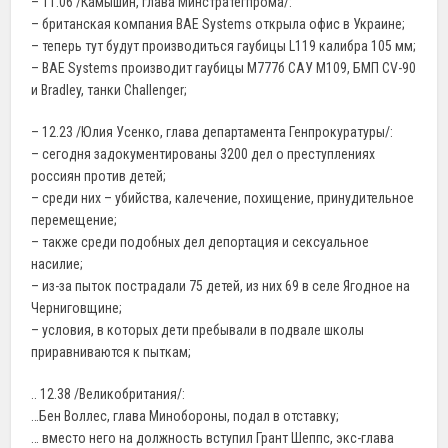
– 11.06 /Камышин, глава Минстратегпрома/:
– британская компания BAE Systems открыла офис в Украине;
– теперь тут будут производиться гаубицы L119 калибра 105 мм;
– BAE Systems производит гаубицы М777б САУ М109, БМП CV-90
и Bradley, танки Challenger;
– 12.23 /Юлия Усенко, глава департамента Генпрокуратуры/:
– сегодня задокументированы 3200 дел о преступлениях
россиян против детей;
– среди них – убийства, калечение, похищение, принудительное
перемещение;
– также среди подобных дел депортация и сексуальное
насилие;
– из-за пыток пострадали 75 детей, из них 69 в селе Ягодное на
Черниговщине;
– условия, в которых дети пребывали в подвале школы
приравниваются к пыткам;
.. 12.38 /Великобритания/:
…Бен Воллес, глава Минобороны, подал в отставку;
… вместо него на должность вступил Грант Шеппс, экс-глава