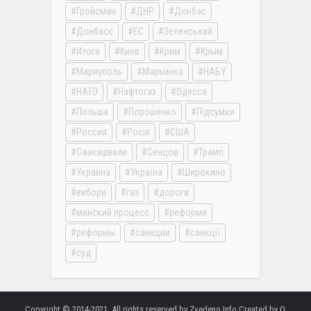
Гройсман
ДНР
Донбас
Донбасс
ЕС
Зеленський
Итоги
Киев
Крим
Крым
Мариуполь
Марьинка
НАБУ
НАТО
Нафтогаз
Одесса
Польша
Порошенко
Підсумки
Россия
Росія
США
Саакашвили
Сенцов
Трамп
Украина
Україна
Широкино
вибори
газ
дороги
минский процесс
реформи
реформы
санкции
санкції
суд
Copyright © 2014-2021. All rights reserved by Zvedeno.Info Created by O.