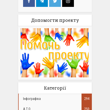
Допомогти проекту
Категорії
Інфографіка
294
А.Т.О.
250