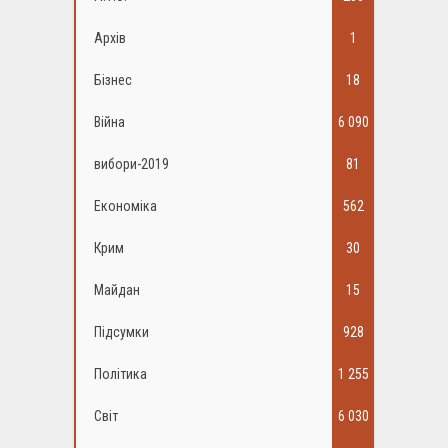
Архів
1
Бізнес
18
Війна
6 090
вибори-2019
81
Економіка
562
Крим
30
Майдан
15
Підсумки
928
Політика
1 255
Світ
6 030