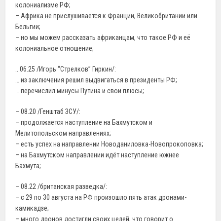
колониализме РФ;
– Африка не прислушивается к Франции, Великобритании или
Бельгии;
– но мы можем рассказать африканцам, что такое РФ и её
колониальное отношение;
.. 06.25 /Игорь “Стрелков” Гиркин/:
… из заключения решил выдвигаться в президенты РФ;
… перечислил минусы Путина и свои плюсы;
– 08.20 /Генштаб ЗСУ/:
– продолжается наступление на Бахмутском и
Мелитопольском направлениях;
– есть успех на направлении Новоданиловка-Новопрокоповка;
– на Бахмутском направлении идёт наступление южнее
Бахмута;
– 08.22 /британская разведка/:
– с 29 по 30 августа на РФ произошло пять атак дронами-
камикадзе;
– много дронов достигли своих целей, что говорит о