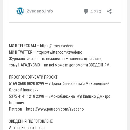
МИ В TELEGRAM – https://t.me/zvedeno
МИ В TWITTER – https://twitter.com/zvedeno
Журналістика, навіть незалежна – повинна щось їсти,
тому НАГАДУЄМО – ви всі можете допомогти ЗВЕДЕННЯМ.
ПРОСПОНСОРУВАТИ ПРОЄКТ:
5169 3600 0020 0299 — «Приватбанк» на ім’я Маковецький
Олексій Іванович
5375 4141 1218 2398 — «Монобанк» на ім’я Кияшко Дмитро
Ігорович
Patreon – https://www.patreon.com/zvedeno
ЗВЕДЕННЯ ПІДГОТОВЛЕНЕ
Автор: Кирило Талер