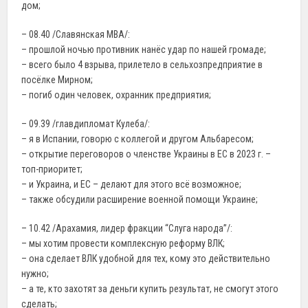
дом;
– 08.40 /Славянская МВА/:
– прошлой ночью противник нанёс удар по нашей громаде;
– всего было 4 взрыва, прилетело в сельхозпредприятие в
посёлке Мирном;
– погиб один человек, охранник предприятия;
– 09.39 /главдипломат Кулеба/:
– я в Испании, говорю с коллегой и другом Альбаресом;
– открытие переговоров о членстве Украины в ЕС в 2023 г. –
топ-приоритет;
– и Украина, и ЕС – делают для этого всё возможное;
– также обсудили расширение военной помощи Украине;
– 10.42 /Арахамия, лидер фракции “Слуга народа”/:
– мы хотим провести комплексную реформу ВЛК;
– она сделает ВЛК удобной для тех, кому это действительно
нужно;
– а те, кто захотят за деньги купить результат, не смогут этого
сделать;