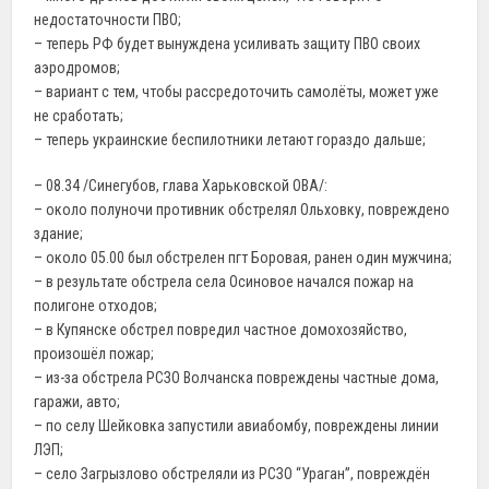
недостаточности ПВО;
– теперь РФ будет вынуждена усиливать защиту ПВО своих
аэродромов;
– вариант с тем, чтобы рассредоточить самолёты, может уже
не сработать;
– теперь украинские беспилотники летают гораздо дальше;
– 08.34 /Синегубов, глава Харьковской ОВА/:
– около полуночи противник обстрелял Ольховку, повреждено
здание;
– около 05.00 был обстрелен пгт Боровая, ранен один мужчина;
– в результате обстрела села Осиновое начался пожар на
полигоне отходов;
– в Купянске обстрел повредил частное домохозяйство,
произошёл пожар;
– из-за обстрела РСЗО Волчанска повреждены частные дома,
гаражи, авто;
– по селу Шейковка запустили авиабомбу, повреждены линии
ЛЭП;
– село Загрызлово обстреляли из РСЗО “Ураган”, повреждён