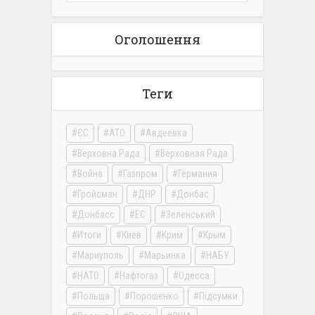
Оголошення
Теги
ЄС
АТО
Авдеевка
Верховна Рада
Верховная Рада
Война
Газпром
Германия
Гройсман
ДНР
Донбас
Донбасс
ЕС
Зеленський
Итоги
Киев
Крим
Крым
Мариуполь
Марьинка
НАБУ
НАТО
Нафтогаз
Одесса
Польша
Порошенко
Підсумки