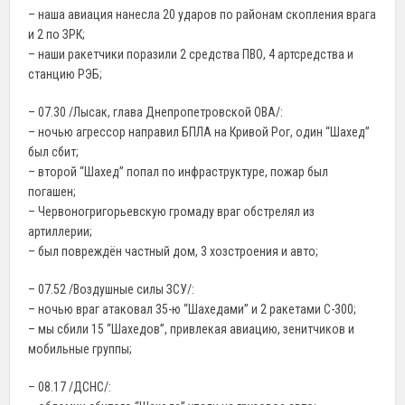
– наша авиация нанесла 20 ударов по районам скопления врага
и 2 по ЗРК;
– наши ракетчики поразили 2 средства ПВО, 4 артсредства и
станцию РЭБ;
– 07.30 /Лысак, глава Днепропетровской ОВА/:
– ночью агрессор направил БПЛА на Кривой Рог, один “Шахед”
был сбит;
– второй “Шахед” попал по инфраструктуре, пожар был
погашен;
– Червоногригорьевскую громаду враг обстрелял из
артиллерии;
– был повреждён частный дом, 3 хозстроения и авто;
– 07.52 /Воздушные силы ЗСУ/:
– ночью враг атаковал 35-ю “Шахедами” и 2 ракетами С-300;
– мы сбили 15 “Шахедов”, привлекая авиацию, зенитчиков и
мобильные группы;
– 08.17 /ДСНС/: