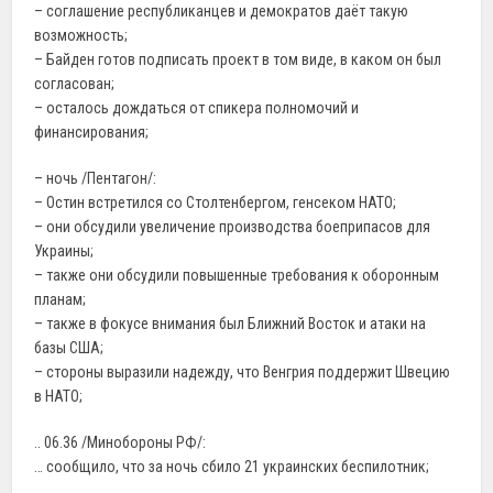
– соглашение республиканцев и демократов даёт такую
возможность;
– Байден готов подписать проект в том виде, в каком он был
согласован;
– осталось дождаться от спикера полномочий и
финансирования;
– ночь /Пентагон/:
– Остин встретился со Столтенбергом, генсеком НАТО;
– они обсудили увеличение производства боеприпасов для
Украины;
– также они обсудили повышенные требования к оборонным
планам;
– также в фокусе внимания был Ближний Восток и атаки на
базы США;
– стороны выразили надежду, что Венгрия поддержит Швецию
в НАТО;
.. 06.36 /Минобороны РФ/:
… сообщило, что за ночь сбило 21 украинских беспилотник;