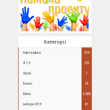
Категорії
Інфографіка
294
А.Т.О.
250
Архів
1
Бізнес
18
Війна
6 088
вибори-2019
81