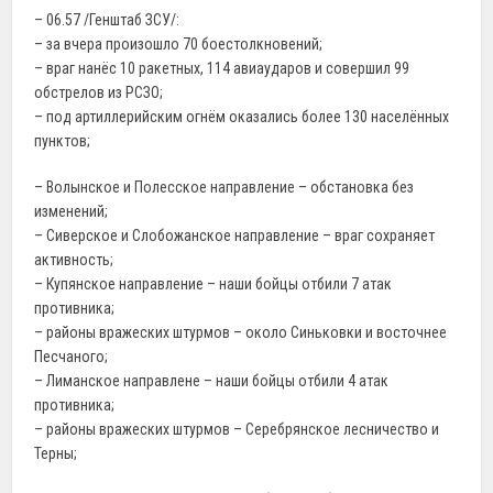
– 06.57 /Генштаб ЗСУ/:
– за вчера произошло 70 боестолкновений;
– враг нанёс 10 ракетных, 114 авиаударов и совершил 99
обстрелов из РСЗО;
– под артиллерийским огнём оказались более 130 населённых
пунктов;
– Волынское и Полесское направление – обстановка без
изменений;
– Сиверское и Слобожанское направление – враг сохраняет
активность;
– Купянское направление – наши бойцы отбили 7 атак
противника;
– районы вражеских штурмов – около Синьковки и восточнее
Песчаного;
– Лиманское направлене – наши бойцы отбили 4 атак
противника;
– районы вражеских штурмов – Серебрянское лесничество и
Терны;