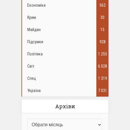
Економіка
562
Крим
30
Майдан
15
Підсумки
928
Політика
1 255
Світ
6 028
Спец
1 319
Україна
7 031
Архіви