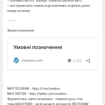
– обломки сбитого “Шахеда” упали на грузовое авто;
– оно перевозило семена подсолнечника, водитель ранен,
пожар погасили.
— — —
Умовні позначення:
МИ В TELEGRAM – https://t.me/zvedeno
МИ В TWITTER – https://twitter.com/zvedeno
Журналістика, навіть незалежна – повинна щось їсти,
тому НАГАДУЄМО – ви всі можете допомогти ЗВЕДЕННЯМ.