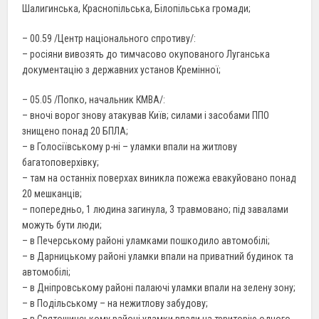
Шалигинська, Краснопільська, Білопільська громади;
– 00.59 /Центр національного спротиву/:
– росіяни вивозять до тимчасово окупованого Луганська
документацію з державних установ Кремінної;
– 05.05 /Попко, начальник КМВА/:
– вночі ворог знову атакував Київ; силами і засобами ППО
знищено понад 20 БПЛА;
– в Голосіївському р-ні – уламки впали на житлову
багатоповерхівку;
– там на останніх поверхах виникла пожежа евакуйовано понад
20 мешканців;
– попередньо, 1 людина загинула, 3 травмовано; під завалами
можуть бути люди;
– в Печерському районі уламками пошкодило автомобілі;
– в Дарницькому районі уламки впали на приватний будинок та
автомобілі;
– в Дніпровському районі палаючі уламки впали на зелену зону;
– в Подільському – на нежитлову забудову;
– в Святошинському районі уламки впали на територію одного