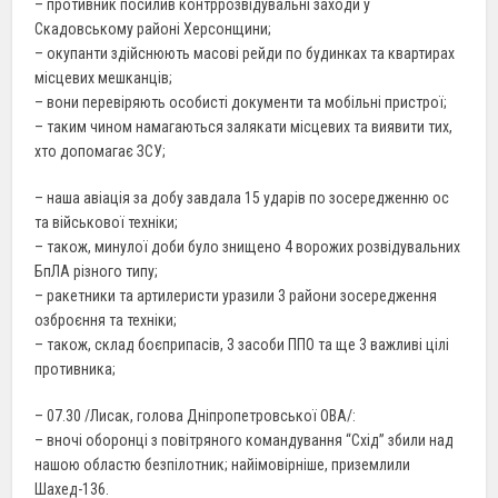
– противник посилив контррозвідувальні заходи у
Скадовському районі Херсонщини;
– окупанти здійснюють масові рейди по будинках та квартирах
місцевих мешканців;
– вони перевіряють особисті документи та мобільні пристрої;
– таким чином намагаються залякати місцевих та виявити тих,
хто допомагає ЗСУ;
– наша авіація за добу завдала 15 ударів по зосередженню ос
та військової техніки;
– також, минулої доби було знищено 4 ворожих розвідувальних
БпЛА різного типу;
– ракетники та артилеристи уразили 3 райони зосередження
озброєння та техніки;
– також, склад боєприпасів, 3 засоби ППО та ще 3 важливі цілі
противника;
– 07.30 /Лисак, голова Дніпропетровської ОВА/:
– вночі оборонці з повітряного командування “Схід” збили над
нашою областю безпілотник; найімовірніше, приземлили
Шахед-136.