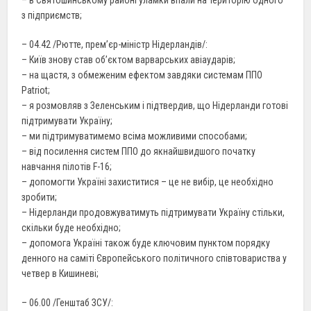
з підприємств;
– 04.42 /Рютте, прем’єр-міністр Нідерландів/:
– Київ знову став об’єктом варварських авіаударів;
– на щастя, з обмеженим ефектом завдяки системам ППО
Patriot;
– я розмовляв з Зеленським і підтвердив, що Нідерланди готові
підтримувати Україну;
– ми підтримуватимемо всіма можливими способами;
– від посилення систем ППО до якнайшвидшого початку
навчання пілотів F-16;
– допомогти Україні захиститися – це не вибір, це необхідно
зробити;
– Нідерланди продовжуватимуть підтримувати Україну стільки,
скільки буде необхідно;
– допомога Україні також буде ключовим пунктом порядку
денного на саміті Європейського політичного співтовариства у
четвер в Кишиневі;
– 06.00 /Генштаб ЗСУ/: