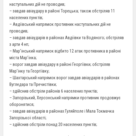
наступальних дій не проводив;
– завдав авіаудару в районі Торецька; також обстріляв 11
населених пунктів;
– Авдіївський напрямок противник наступальних дій не
проводив;
– завдав авіаударів в районах Авдіївки та Водяного; обстріляв
з арти 4 нп;
– Мар’їнський напрямок відбито 12 атак противника в районі
міста Мар’їнка;
– ворог завдав авіаудару в районі Георгіївки; обстріляв
Мар’їнку та Георгіївку;
– Шахтарський напрямок ворог завдав авіаударів в районах
Вугледара та Пречистівки;
– здійснив обстріли районів 6 населених пунктів;
– Запорізький, Херсонський напрямки противник продовжує
оборонятися;
– завдав авіаударів в районах Гуляйполе і Мала Токмачка
Запорізької області;
– здійснив обстріли понад 20 населених пунктів;