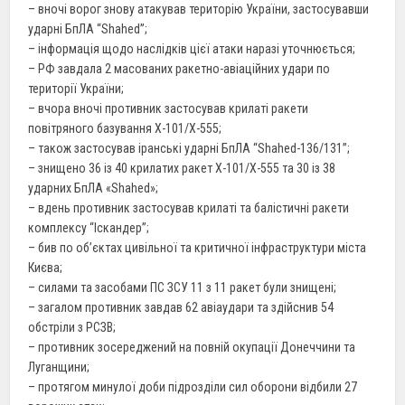
– вночі ворог знову атакував територію України, застосувавши
ударні БпЛА “Shahed”;
– інформація щодо наслідків цієї атаки наразі уточнюється;
– РФ завдала 2 масованих ракетно-авіаційних удари по
території України;
– вчора вночі противник застосував крилаті ракети
повітряного базування Х-101/Х-555;
– також застосував іранські ударні БпЛА “Shahed-136/131”;
– знищено 36 із 40 крилатих ракет Х-101/Х-555 та 30 із 38
ударних БпЛА «Shahed»;
– вдень противник застосував крилаті та балістичні ракети
комплексу “Іскандер”;
– бив по об’єктах цивільної та критичної інфраструктури міста
Києва;
– силами та засобами ПС ЗСУ 11 з 11 ракет були знищені;
– загалом противник завдав 62 авіаудари та здійснив 54
обстріли з РСЗВ;
– противник зосереджений на повній окупації Донеччини та
Луганщини;
– протягом минулої доби підрозділи сил оборони відбили 27