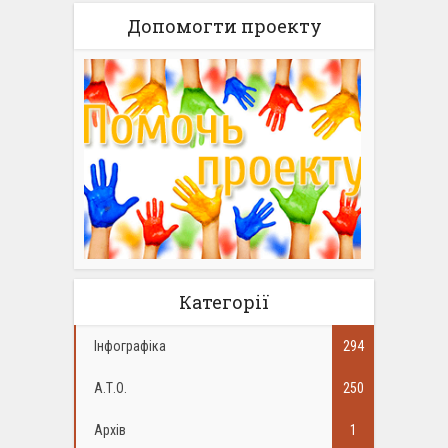
Допомогти проекту
Категорії
Інфографіка
294
А.Т.О.
250
Архів
1