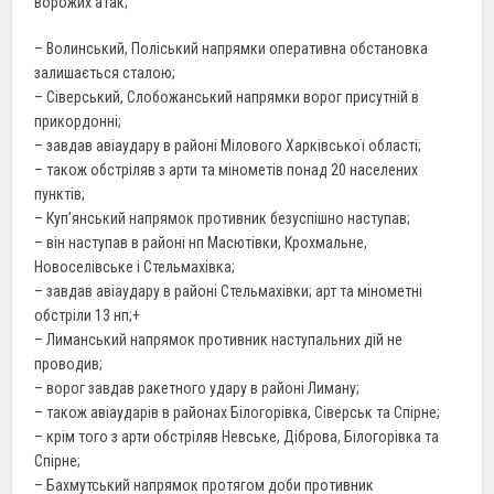
ворожих атак;
– Волинський, Поліський напрямки оперативна обстановка
залишається сталою;
– Сіверський, Слобожанський напрямки ворог присутній в
прикордонні;
– завдав авіаудару в районі Мілового Харківської області;
– також обстріляв з арти та мінометів понад 20 населених
пунктів;
– Куп’янський напрямок противник безуспішно наступав;
– він наступав в районі нп Масютівки, Крохмальне,
Новоселівське і Стельмахівка;
– завдав авіаудару в районі Стельмахівки; арт та мінометні
обстріли 13 нп;+
– Лиманський напрямок противник наступальних дій не
проводив;
– ворог завдав ракетного удару в районі Лиману;
– також авіаударів в районах Білогорівка, Сіверськ та Спірне;
– крім того з арти обстріляв Невське, Діброва, Білогорівка та
Спірне;
– Бахмутський напрямок протягом доби противник