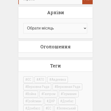
Архіви
Оголошення
Теги
ЄС
АТО
Авдеевка
Верховна Рада
Верховная Рада
Война
Газпром
Германия
Гройсман
ДНР
Донбас
Донбасс
ЕС
Зеленський