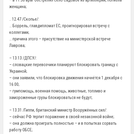
– в 11.30 враг обстрелял село Садовое из артиллерии, погибла
женщина;
.. 12.47 /Скопье/:
… Боррель, главдипломат ЕС, проигнорировал встречу с
коллегами;
… причина этого – присутствие на министерской встрече
Лаврова;
– 13.13 /ДПСУ/:
– словацкие перевозчики планируют блокировать границу с
Украиной;
– они заявили, что блокировка движения начнётся 1 декабря с
16.00;
– гумпомощь, военная помощь, животные, топливо и
замороженные грузы блокироваться не будут;
– 13.31 /Гиппи, британский министр Вооружённых сил/:
– сейчас РФ терпит поражение в своей незаконной войне;
– она должна проиграть полностью – и в попытках сорвать
работу ОБСЕ;