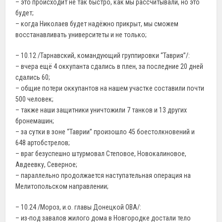
– это происходит не так быстро, как мы рассчитывали, но это
будет;
– когда Николаев будет надёжно прикрыт, мы сможем
восстанавливать университеты и не только;
– 10.12 /Тарнавский, командующий группировки “Таврия”/:
– вчера ещё 4 оккупанта сдались в плен, за последние 20 дней
сдались 60;
– общие потери оккупантов на нашем участке составили почти
500 человек;
– также наши защитники уничтожили 7 танков и 13 других
бронемашин;
– за сутки в зоне “Таврии” произошло 45 боестолкновений и
648 артобстрелов;
– враг безуспешно штурмовал Степовое, Новокалиновое,
Авдеевку, Северное;
– параллельно продолжается наступательная операция на
Мелитопольском направлении;
– 10.24 /Мороз, и.о. главы Донецкой ОВА/:
– из-под завалов жилого дома в Новгородке достали тело