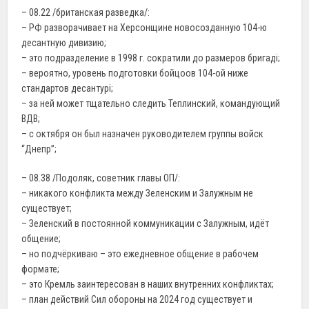
– 08.22 /британская разведка/:
– РФ разворачивает на Херсонщине новосозданную 104-ю
десантную дивизию;
– это подразделение в 1998 г. сократили до размеров бригаді;
– вероятно, уровень подготовки бойцоов 104-ой ниже
стандартов десантурі;
– за ней может тщательно следить Теплинский, командующий
ВДВ;
– с октября он был назначен руководителем группы войск
“Днепр”;
– 08.38 /Подоляк, советник главы ОП/:
– никакого конфликта между Зеленским и Залужным не
существует;
– Зеленский в постоянной коммуникации с Залужным, идёт
общение;
– но подчёркиваю – это ежедневное общение в рабочем
формате;
– это Кремль заинтересован в наших внутренних конфликтах;
– план действий Сил обороны на 2024 год существует и