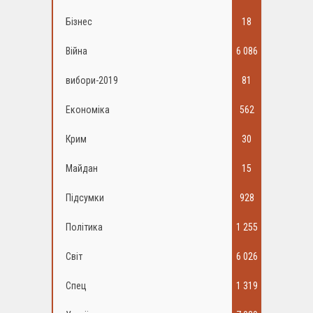
Бізнес
18
Війна
6 086
вибори-2019
81
Економіка
562
Крим
30
Майдан
15
Підсумки
928
Політика
1 255
Світ
6 026
Спец
1 319