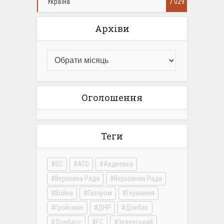
Україна
7 029
Архіви
Оголошення
Теги
ЄС
АТО
Авдеевка
Верховна Рада
Верховная Рада
Война
Газпром
Германия
Гройсман
ДНР
Донбас
Донбасс
ЕС
Зеленський