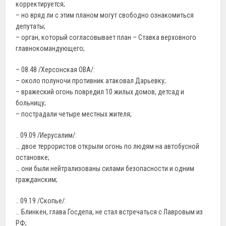
корректируется;
– но вряд ли с этим планом могут свободно ознакомиться
депутаты;
– орган, который согласовывает план – Ставка верховного
главнокомандующего;
– 08.48 /Херсонская ОВА/:
– около полуночи противник атаковал Дарьевку;
– вражеский огонь повредил 10 жилых домов, детсад и
больницу;
– пострадали четыре местных жителя;
.. 09.09 /Иерусалим/:
… двое террористов открыли огонь по людям на автобусной
остановке;
… они были нейтрализованы силами безопасности и одним
гражданским;
.. 09.19 /Скопье/:
… Блинкен, глава Госдепа, не стал встречаться с Лавровым из
РФ;