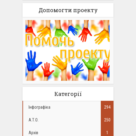
Допомогти проекту
Категорії
Інфографіка
294
А.Т.О.
250
Архів
1