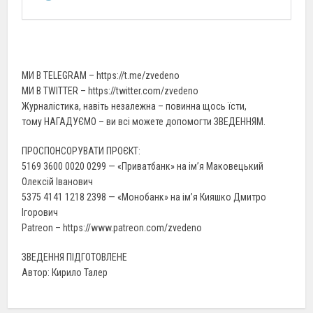
МИ В TELEGRAM – https://t.me/zvedeno
МИ В TWITTER – https://twitter.com/zvedeno
Журналістика, навіть незалежна – повинна щось їсти,
тому НАГАДУЄМО – ви всі можете допомогти ЗВЕДЕННЯМ.
ПРОСПОНСОРУВАТИ ПРОЄКТ:
5169 3600 0020 0299 — «Приватбанк» на ім’я Маковецький
Олексій Іванович
5375 4141 1218 2398 — «Монобанк» на ім’я Кияшко Дмитро
Ігорович
Patreon – https://www.patreon.com/zvedeno
ЗВЕДЕННЯ ПІДГОТОВЛЕНЕ
Автор: Кирило Талер