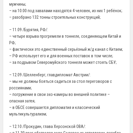
мужчины;
– на 10.00 под завалами находятся 4 человек, из них 1 ребёнок;
– разобрано 132 тонны строительных конструкций;
– 11.09 /Бурятия, РФ/:
– четыре взрыва прогремели в тоннеле, соединяющем Китай и
РФ;
– фактически это единственный серьёзный ж/д канал с Китаем;
– РФ использует его и для военных поставок в том числе;
– за подрывом Северомуйского тоннеля может стоять СБУ;
– 12.09 /Шелленберг, главдипломат Австрии/:
– мы не должны бояться садиться за стол переговоров с
россиянами;
– погружение в свои эхо-камеры во внешней политике –
опасная затея;
– в ОБСЕ совершается дипломатия и классический
мультикультурализм;
– 12.10 /Прокудин, глава Херсонской ОВА/: