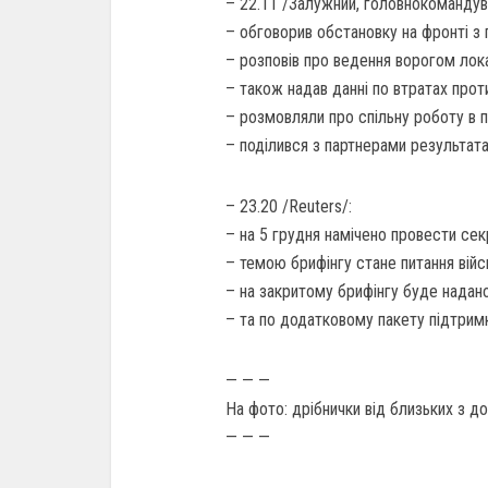
– 22.11 /Залужний, головнокомандув
– обговорив обстановку на фронті
– розповів про ведення ворогом лока
– також надав данні по втратах проти
– розмовляли про спільну роботу в 
– поділився з партнерами результат
– 23.20 /Reuters/:
– на 5 грудня намічено провести сек
– темою брифінгу стане питання війс
– на закритому брифінгу буде надан
– та по додатковому пакету підтримк
— — —
На фото: дрібнички від близьких з д
— — —