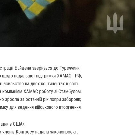
істрації Байдена звернувся до Туреччини;
ів щодо подальшої підтримки ХАМАС і РФ;
насильство на двох континентах в світі;
ла компаніям ХАМАС роботу зі Стамбулом;
ко зросла за останній рік попри заборони;
имку для ведення військового вторгнення;
раїни в США/:
 членів Конгресу надала законопроект;