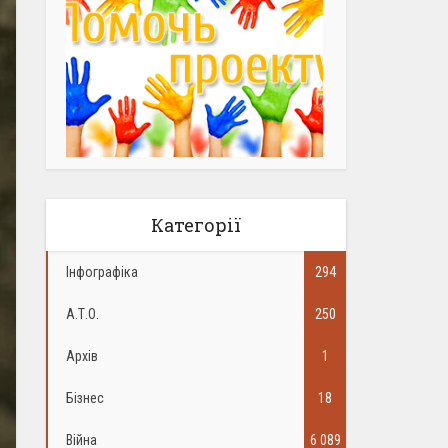
Категорії
Інфографіка
294
А.Т.О.
250
Архів
1
Бізнес
18
Війна
6 089