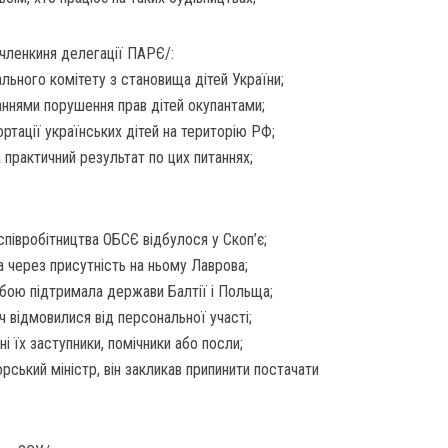
 членкиня делегації ПАРЄ/:
ьного комітету з становища дітей України;
ннями порушення прав дітей окупантами;
тації українських дітей на територію РФ;
 практичний результат по цих питаннях;
 співробітництва ОБСЄ відбулося у Скоп’є;
ра через присутність на ньому Лаврова;
ою підтримала держави Балтії і Польща;
річ відмовилися від персональної участі;
ні їх заступники, помічники або посли;
рський міністр, він закликав припинити постачати