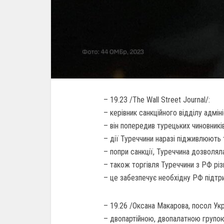
– 19.23 /The Wall Street Journal/:
– керівник санкційного відділу адмін
– він попередив турецьких чиновник
– дії Туреччини наразі підживлюють т
– попри санкції, Туреччина дозволя
– також торгівля Туреччини з РФ різ
– це забезпечує необхідну РФ підтр
– 19.26 /Оксана Макарова, посол Ук
– двопартійною, двопалатною групою