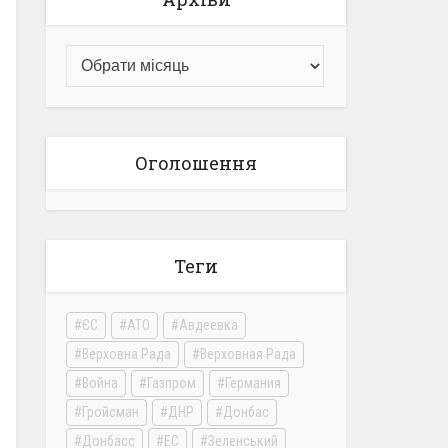
Оголошення
Теги
ЄС
АТО
Авдеевка
Верховна Рада
Верховная Рада
Война
Газпром
Германия
Гройсман
ДНР
Донбас
Донбасс
ЕС
Зеленський