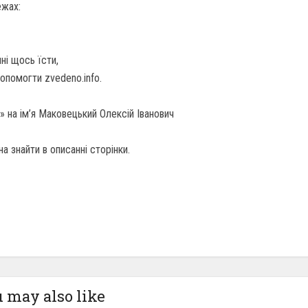
ежах:
ні щось їсти,
помогти zvedeno.info.
 на ім’я Маковецький Олексій Іванович
а знайти в описанні сторінки.
 may also like