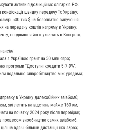
кувати активи підсанкційних олігархів РФ;
я конфіскації швидку передачу їх Україну;
озмірі 500 тис $ на безоплатне вилучення;
 на передачу коштів напряму в Україну;
екту, сподіваюся його ухвалять в Конгресі;
нансів/:
ала з Україною грант на 50 млн євро;
ання програми “Доступні кредити 5-7-9%”;
рили подальше співробітництво між урядами;
дправку в Україну далекобійних авіабомб;
ям, які летять на відстань майже 160 км;
ати на початку 2024 року після перевірки;
 з процесом виробництва самих авіабомб;
ілі на вдвічі більшій дистанції ніж зараз;