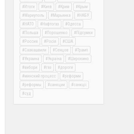
Итоги
Киев
Крим
Крым
Мариуполь
Марьинка
НАБУ
НАТО
Нафтогаз
Одесса
Польша
Порошенко
Підсумки
Россия
Росія
США
Саакашвили
Сенцов
Трамп
Украина
Україна
Широкино
вибори
газ
дороги
минский процесс
реформи
реформы
санкции
санкції
суд