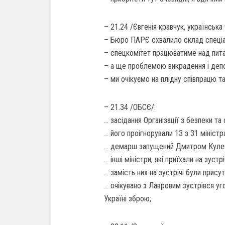
– 21.24 /Євгенія кравчук, українська
– Бюро ПАРЄ схвалило склад спеціал
– спецкомітет працюватиме над пита
– а ще проблемою викрадення і депор
– ми очікуємо на плідну співпрацю та
– 21.34 /ОБСЄ/:
… засідання Організації з безпеки та
… його проігнорували 13 з 31 мініст
… демарш запущений Дмитром Кулеб
… інші міністри, які приїхали на зуст
… замість них на зустрічі були присут
… очікувано з Лавровим зустрівся уго
Україні зброю;