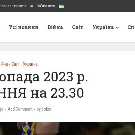
равила спілкування
Зв’язатися
Усі новини
Війна
Світ
Україна
Сп
ійна
Світ
Україна
•
•
опада 2023 р.
НЯ на 23.30
go
Add Comment
by
polza