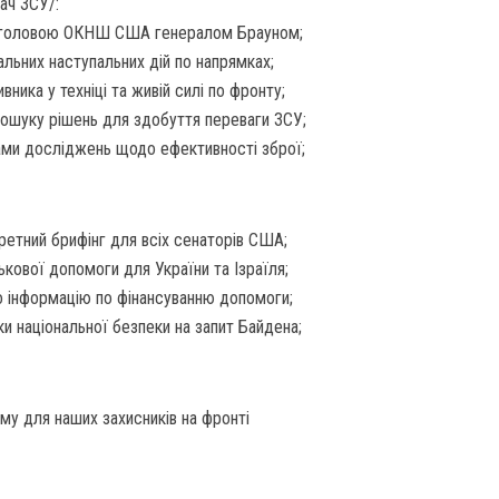
ач ЗСУ/:
 з головою ОКНШ США генералом Брауном;
льних наступальних дій по напрямках;
вника у техніці та живій силі по фронту;
пошуку рішень для здобуття переваги ЗСУ;
ами досліджень щодо ефективності зброї;
ретний брифінг для всіх сенаторів США;
ькової допомоги для України та Ізраїля;
о інформацію по фінансуванню допомоги;
и національної безпеки на запит Байдена;
ому для наших захисників на фронті