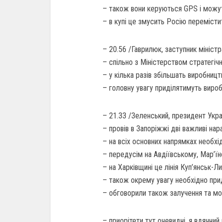
– також вони керуються GPS і можут
– в купі це змусить Росію перемістит
– 20.56 /Гаврилюк, заступник міністр
– спільно з Міністерством стратегіч
– у кілька разів збільшать виробницт
– головну увагу приділятимуть вироб
– 21.33 /Зеленський, президент Укра
– провів в Запоріжжі дві важливі нар
– на всіх основних напрямках необхі
– передусім на Авдіївському, Мар’ї
– на Харківщині це лінія Куп’янськ-Ли
– також окрему увагу необхідно прид
– обговорили також залучення та мот
– приорітети тут очевидні, я вдячний