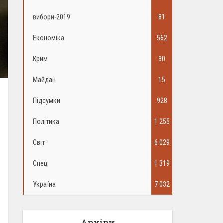
вибори-2019
81
Економіка
562
Крим
30
Майдан
15
Підсумки
928
Політика
1 255
Світ
6 029
Спец
1 319
Україна
7 032
Архіви