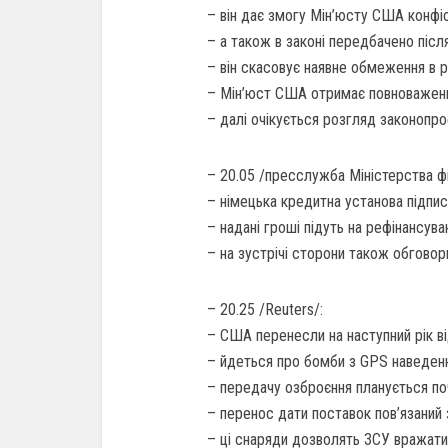
– він дає змогу Мін’юсту США конфіс
– а також в законі передбачено післ
– він скасовує наявне обмеження в р
– Мін’юст США отримає повноваження
– далі очікується розгляд законопро
– 20.05 /пресслужба Міністерства фі
– німецька кредитна установа підпис
– надані гроші підуть на рефінансув
– на зустрічі сторони також обгово
– 20.25 /Reuters/:
– США перенесли на наступний рік ві
– йдеться про бомби з GPS наведенн
– передачу озброєння планується поч
– перенос дати поставок пов’язаний
– ці снаряди дозволять ЗСУ вражати ц