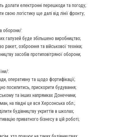
ь долати електронні перешкоди та погоду;
и свою логістику ще далі від лінії фронту;
а оборони/:
них галузей буде збільшено виробництво;
во ракет, озброєння та військової техніки;
ництву засобів протиповітряної оборони;
їни/:
ади, оперативну та щодо фортифікації;
дно посилитись, прискорити будування;
нському та інших напрямках Донеччини;
ман, на півдні це вся Херсонська обл.;
ілити будівництву укриттів в школах;
ивацію приватного бізнесу в цій роботі;
 всім, хто працює на таких будівництвах;