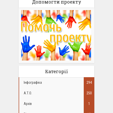
Допомогти проекту
Категорії
Інфографіка
294
А.Т.О.
250
Архів
1