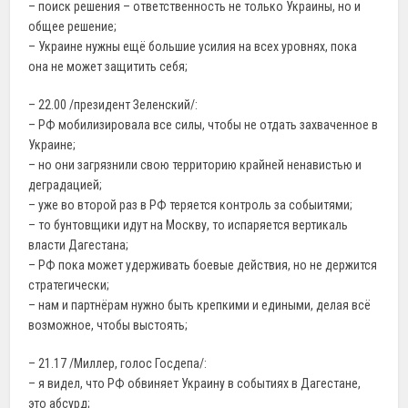
– поиск решения – ответственность не только Украины, но и
общее решение;
– Украине нужны ещё большие усилия на всех уровнях, пока
она не может защитить себя;
– 22.00 /президент Зеленский/:
– РФ мобилизировала все силы, чтобы не отдать захваченное в
Украине;
– но они загрязнили свою территорию крайней ненавистью и
деградацией;
– уже во второй раз в РФ теряется контроль за собыитями;
– то бунтовщики идут на Москву, то испаряется вертикаль
власти Дагестана;
– РФ пока может удерживать боевые действия, но не держится
стратегически;
– нам и партнёрам нужно быть крепкими и едиными, делая всё
возможное, чтобы выстоять;
– 21.17 /Миллер, голос Госдепа/:
– я видел, что РФ обвиняет Украину в событиях в Дагестане,
это абсурд;