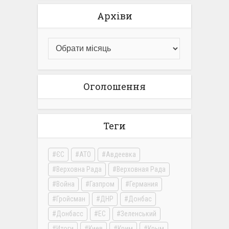
Архіви
Оголошення
Теги
ЄС
АТО
Авдеевка
Верховна Рада
Верховная Рада
Война
Газпром
Германия
Гройсман
ДНР
Донбас
Донбасс
ЕС
Зеленський
Итоги
Киев
Крим
Крым