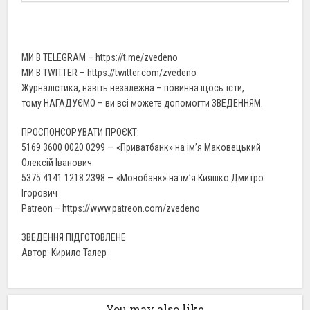
МИ В TELEGRAM – https://t.me/zvedeno
МИ В TWITTER – https://twitter.com/zvedeno
Журналістика, навіть незалежна – повинна щось їсти,
тому НАГАДУЄМО – ви всі можете допомогти ЗВЕДЕННЯМ.
ПРОСПОНСОРУВАТИ ПРОЄКТ:
5169 3600 0020 0299 — «Приватбанк» на ім’я Маковецький
Олексій Іванович
5375 4141 1218 2398 — «Монобанк» на ім’я Кияшко Дмитро
Ігорович
Patreon – https://www.patreon.com/zvedeno
ЗВЕДЕННЯ ПІДГОТОВЛЕНЕ
Автор: Кирило Талер
You may also like