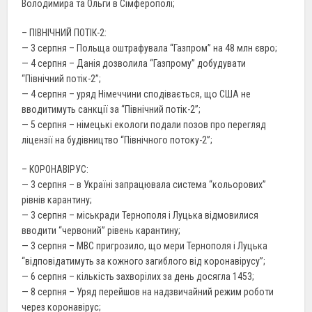
Володимира та Ольги в Сімферополі;
– ПІВНІЧНИЙ ПОТІК-2:
— 3 серпня – Польща оштрафувала “Газпром” на 48 млн євро;
— 4 серпня – Данія дозволила “Газпрому” добудувати
“Північний потік-2”;
— 4 серпня – уряд Німеччини сподівається, що США не
вводитимуть санкції за “Північний потік-2”;
— 5 серпня – німецькі екологи подали позов про перегляд
ліцензії на будівництво “Північного потоку-2”;
– КОРОНАВІРУС:
— 3 серпня – в Україні запрацювала система “кольорових”
рівнів карантину;
— 3 серпня – міськради Тернополя і Луцька відмовилися
вводити “червоний” рівень карантину;
— 3 серпня – МВС пригрозило, що мери Тернополя і Луцька
“відповідатимуть за кожного загиблого від коронавірусу”;
— 6 серпня – кількість захворілих за день досягла 1453;
— 8 серпня – Уряд перейшов на надзвичайний режим роботи
через коронавірус;