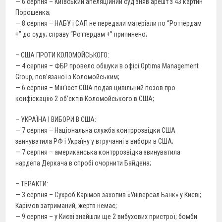
— 6 серпня – Київський апеляційний суд зняв арешт з 43 картин
Порошенка;
— 8 серпня – НАБУ і САП не передали матеріали по “Роттердам
+” до суду; справу “Роттердам +” припинено;
– США ПРОТИ КОЛОМОЙСЬКОГО:
— 4 серпня – ФБР провело обшуки в офісі Optima Management
Group, пов’язаної з Коломойським;
— 6 серпня – Мін’юст США подав цивільний позов про
конфіскацію 2 об’єктів Коломойського в США;
– УКРАЇНА І ВИБОРИ В США:
— 7 серпня – Національна служба контррозвідки США
звинуватила РФ і Україну у втручанні в вибори в США;
— 7 серпня – американська контррозвідка звинуватила
нардепа Деркача в спробі очорнити Байдена;
– ТЕРАКТИ:
— 3 серпня – Сухроб Карімов захопив «Універсал Банк» у Києві;
Карімов затриманий, жертв немає;
— 9 серпня – у Києві знайшли ще 2 вибухових пристрої; бомби