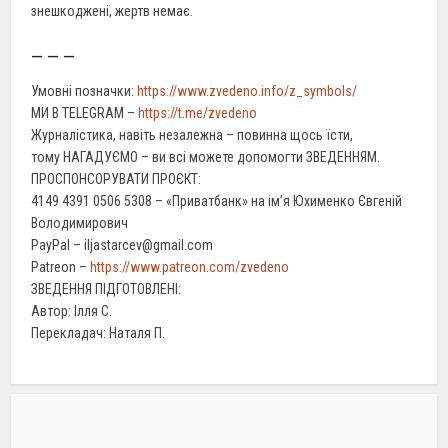
знешкоджені, жертв немає.
– – –
Умовні позначки:
https://www.zvedeno.info/z_symbols/
МИ В TELEGRAM –
https://t.me/zvedeno
Журналістика, навіть незалежна – повинна щось їсти,
тому НАГАДУЄМО – ви всі можете допомогти ЗВЕДЕННЯМ.
ПРОСПОНСОРУВАТИ ПРОЄКТ:
4149 4391 0506 5308 – «Приватбанк» на ім’я Юхименко Євгеній
Володимирович
PayPal – iljastarcev@gmail.com
Patreon –
https://www.patreon.com/zvedeno
ЗВЕДЕННЯ ПІДГОТОВЛЕНІ:
Автор: Ілля С.
Перекладач: Наталя П.