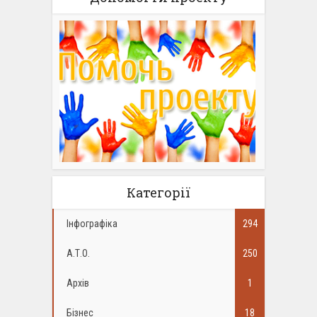
Категорії
Інфографіка
294
А.Т.О.
250
Архів
1
Бізнес
18