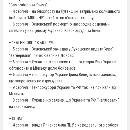
“Самооборони Криму”;
— 4 серпня – на блокпосту на Луганщині затримано колишнього
бойовика “МВС ЛНР”, який хотів в’їхати в Україну;
— 6 серпня – Зеленський посмертно нагородив орденами
загиблих у Зайцевому Журавля, Красногрудя та Іліна;
– “ВАГНЕРОВЦІ” В БІЛОРУСІ:
— 5 серпня – Зеленський зажадав у Лукашенка видати Україні
“вагнерівців”, які воювали на Донбасі;
— 6 серпня – Лукашенко запросив генпрокурорів РФ і України
обговорити в Мінську долю бойовиків;
— 6 серпня – генпрокурор України Ірина Венедіктова заявила,
що запрошення не отримувала;
— 9 серпня – генпрокурори України та РФ так і не приїхали до
Мінська;
— 9 серпня – Лукашенко заявив, що Україна та РФ “наплювати”
на затриманих;
– КРИМ:
— 4 серпня – влада РФ виселила ПЦУ з кафедрального собору