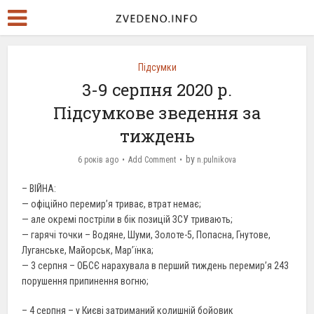
Підсумки
3-9 серпня 2020 р.
Підсумкове зведення за
тиждень
by
6 років ago
Add Comment
n.pulnikova
– ВІЙНА:
— офіційно перемир’я триває, втрат немає;
— але окремі постріли в бік позицій ЗСУ тривають;
— гарячі точки – Водяне, Шуми, Золоте-5, Попасна, Гнутове,
Луганське, Майорськ, Мар’їнка;
— 3 серпня – ОБСЄ нарахувала в перший тиждень перемир’я 243
порушення припинення вогню;
– 4 серпня – у Києві затриманий колишній бойовик