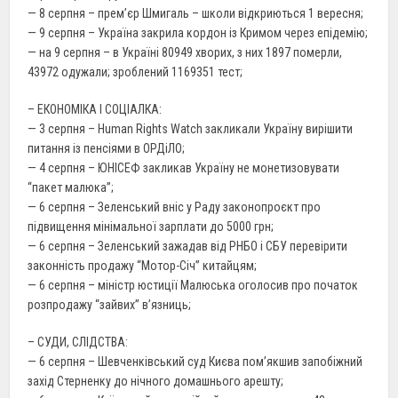
— 8 серпня – прем’єр Шмигаль – школи відкриються 1 вересня;
— 9 серпня – Україна закрила кордон із Кримом через епідемію;
— на 9 серпня – в Україні 80949 хворих, з них 1897 померли,
43972 одужали; зроблений 1169351 тест;
– ЕКОНОМІКА І СОЦІАЛКА:
— 3 серпня – Human Rights Watch закликали Україну вирішити
питання із пенсіями в ОРДіЛО;
— 4 серпня – ЮНІСЕФ закликав Україну не монетизовувати
“пакет малюка”;
— 6 серпня – Зеленський вніс у Раду законопроєкт про
підвищення мінімальної зарплати до 5000 грн;
— 6 серпня – Зеленський зажадав від РНБО і СБУ перевірити
законність продажу “Мотор-Сiч” китайцям;
— 6 серпня – міністр юстиції Малюська оголосив про початок
розпродажу “зайвих” в’язниць;
– СУДИ, СЛІДСТВА:
— 6 серпня – Шевченківський суд Києва пом’якшив запобіжний
захід Стерненку до нічного домашнього арешту;