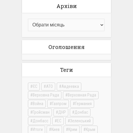
Архіви
Оголошення
Теги
ЄС
АТО
Авдеевка
Верховна Рада
Верховная Рада
Война
Газпром
Германия
Гройсман
ДНР
Донбас
Донбасс
ЕС
Зеленський
Итоги
Киев
Крим
Крым