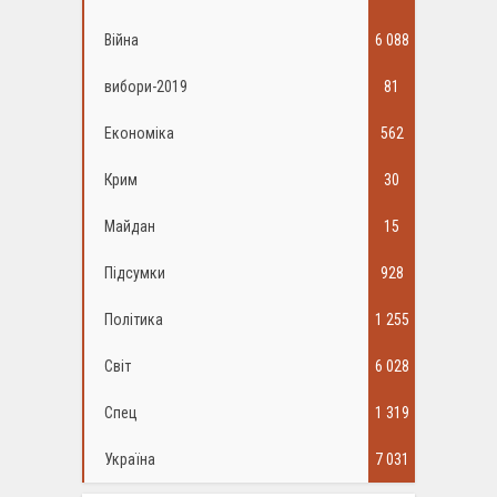
Війна
6 088
вибори-2019
81
Економіка
562
Крим
30
Майдан
15
Підсумки
928
Політика
1 255
Світ
6 028
Спец
1 319
Україна
7 031