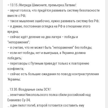
– 13.15 /Ингрида Шимоните, премьерка Латвии/:
– звучат голоса, что придётся развивать систему безопасности
вместе с РФ;
– такое мышление ошибочно, нужно развивать систему без РФ;
– я думаю, постоянная оглядка на РФ в отношении этого
вредна;
– сейчас идёт деление на два лагеря – победы и
“непоражения”;
– я считаю, что не может быть “непоражения” без победы;
– если нет победы, нет и выигрыша, а Украина должна
победить;
– переговоры с Путиным приведут только к повторению
конфликта;
– сейчас есть большие ожидания по поводу контрнаступления
Украины;
.. 13.30 /Воздушные силы ЗСУ/:
… зенитчики Никопольского полка сбили российский над
Енакиево Су-34;
… один пилот погиб, второй готовится составить ему