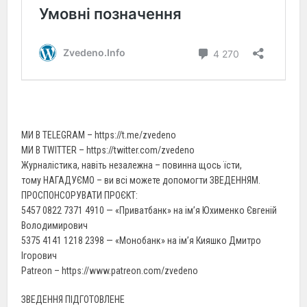
МИ В TELEGRAM – https://t.me/zvedeno
МИ В TWITTER – https://twitter.com/zvedeno
Журналістика, навіть незалежна – повинна щось їсти,
тому НАГАДУЄМО – ви всі можете допомогти ЗВЕДЕННЯМ.
ПРОСПОНСОРУВАТИ ПРОЄКТ:
5457 0822 7371 4910 — «Приватбанк» на ім’я Юхименко Євгеній
Володимирович
5375 4141 1218 2398 — «Монобанк» на ім’я Кияшко Дмитро
Ігорович
Patreon – https://www.patreon.com/zvedeno
ЗВЕДЕННЯ ПІДГОТОВЛЕНЕ