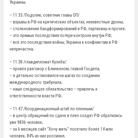
Украины;
– 11.33 /Подоляк, советник главы ОП/:
– взрывы в РФ на критических объектах, неизвестные дроны;
– столкновения бандформирований в РФ, партизаны и прочее;
– это прямые последствия потери контроля внутри РФ;
– всё это последствия войны, Украина к конфликтам в РФ
непричастна;
– 11.38 /главдипломат Кулеба/:
– провёл разговор с Блинкеном, главой Госдепа;
– я детально остановился на шагах по созданию
международного трибунала;
– наше следующее обязательство – привлечь к
ответственности власти РФ;
– 11.47 /Координационный штаб по пленным/:
– в центр обращений по сдаче в плен солдат РФ обратились
уже 9836 человек;
– за 6 месяцев сайт “Хочу жить” посетило более 14 млн
человек, 84% из них россияне;