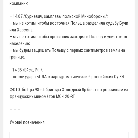
компанию;
– 14.07 /Суркевич, замглавы польской Минобороны/:
– мы не хотим, чтобы восточная Польша разделила судьбу Бучи
или Херсона;
– мы не хотим, чтобы противник заходил в Польшу и уничтожал
население;
– мы будем защищать Польшу с первых сантиметров земли на
границе;
.. 14.35 /Ейск, РФ/:
… после удара БПЛА с аэродрома исчезли 6 российских Су-34.
ФОТО: бойцы 93-ей бригады Холодный Яр бьют по россиянам из
французских миномётов MO-120-RT
— — —
Умовні позначення: