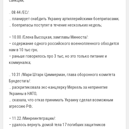
санкций;
.. 08.44 /ЕС/:
… планирует снабдить Украину артиллерийскими боеприпасами;
… боеприпасы поступят в течение нескольких недель;
– 10.00 /Елена Высоцкая, замглавы Минюста/:
– содержание одного российского военнопленного обходится
нам в 10 тыс грн;
– раньше говорилось про 3 тыс, но это только питание и
коммуналка;
.. 10.31 /Мари Штарк-Циммерман, глава оборонного комитета
Бундестага/:
… раскритиковала экс-канцлерку Меркель за непринятие
Украины в НАТО;
… сказала, что отказ принимать Украину сделал возможным
агрессию РФ;
– 11.22 /Минреинтеграции/:
– удалось вернуть домой тела 17 погибших защитников