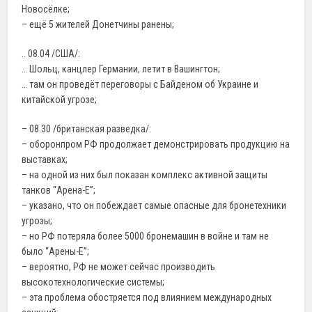
Новосёлке;
– ещё 5 жителей Донетчины ранены;
.. 08.04 /США/:
… Шольц, канцлер Германии, летит в Вашингтон;
… там он проведёт переговоры с Байденом об Украине и
китайской угрозе;
– 08.30 /британская разведка/:
– оборонпром РФ продолжает демонстрировать продукцию на
выставках;
– на одной из них был показан комплекс активной защиты
танков “Арена-Е”;
– указано, что он побеждает самые опасные для бронетехники
угрозы;
– но РФ потеряла более 5000 бронемашин в войне и там не
было “Арены-Е”;
– вероятно, РФ не может сейчас производить
высокотехнологические системы;
– эта проблема обостряется под влиянием международных