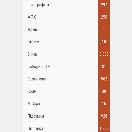
Інфографіка
294
А.Т.О.
250
Архів
1
Бізнес
18
Війна
6 085
вибори-2019
81
Економіка
562
Крим
30
Майдан
15
Підсумки
928
Політика
1 255