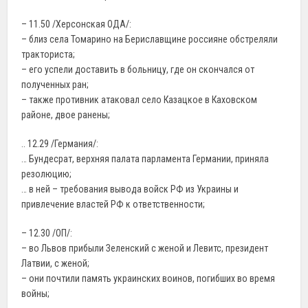
– 11.50 /Херсонская ОДА/:
– близ села Томарино на Бериславщине россияне обстреляли
тракториста;
– его успели доставить в больницу, где он скончался от
полученных ран;
– также противник атаковал село Казацкое в Каховском
районе, двое ранены;
.. 12.29 /Германия/:
… Бундесрат, верхняя палата парламента Германии, приняла
резолюцию;
… в ней – требования вывода войск РФ из Украины и
привлечение властей РФ к ответственности;
– 12.30 /ОП/:
– во Львов прибыли Зеленский с женой и Левитс, президент
Латвии, с женой;
– они почтили память украинских воинов, погибших во время
войны;