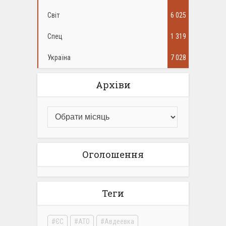
Світ
6 025
Спец
1 319
Україна
7 028
Архіви
Оголошення
Теги
ЄС
АТО
Авдеевка