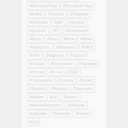
Верховна Рада
Верховная Рада
Война
Газпром
Германия
Гройсман
ДНР
Донбас
Донбасс
ЕС
Зеленський
Итоги
Киев
Крим
Крым
Мариуполь
Марьинка
НАБУ
НАТО
Нафтогаз
Одесса
Польша
Порошенко
Підсумки
Россия
Росія
США
Саакашвили
Сенцов
Трамп
Украина
Україна
Широкино
вибори
газ
дороги
минский процесс
реформи
реформы
санкции
санкції
суд