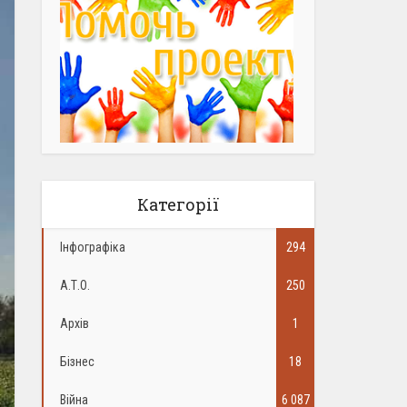
Категорії
Інфографіка
294
А.Т.О.
250
Архів
1
Бізнес
18
Війна
6 087