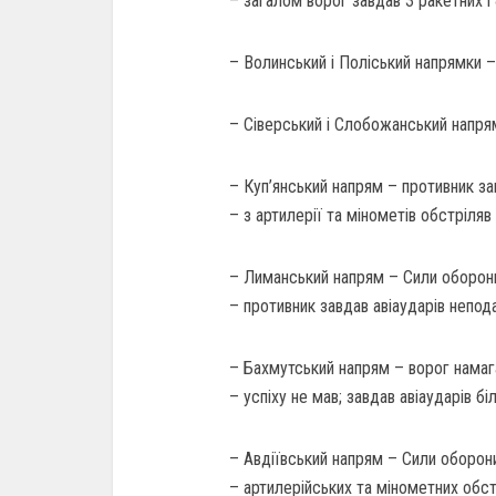
– загалом ворог завдав 3 ракетних і 
– Волинський і Поліський напрямки –
– Сіверський і Слобожанський напрям
– Куп’янський напрям – противник завд
– з артилерії та мінометів обстріляв 
– Лиманський напрям – Сили оборони 
– противник завдав авіаударів неподал
– Бахмутський напрям – ворог намага
– успіху не мав; завдав авіаударів біл
– Авдіївський напрям – Сили оборони
– артилерійських та мінометних обстр