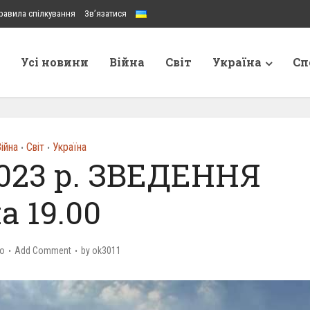
равила спілкування
Зв’язатися
Усі новини
Війна
Світ
Україна
Сп
ійна
Світ
Україна
•
•
023 р. ЗВЕДЕННЯ
а 19.00
go
Add Comment
by
ok3011