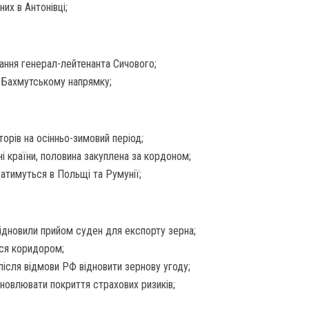
их в Антонівці;
ання генерал-лейтенанта Сичового;
а Бахмутському напрямку;
орів на осінньо-зимовий період;
і країни, половина закуплена за кордоном;
атимуться в Польщі та Румунії;
відновили прийом суден для експорту зерна;
ися коридором;
після відмови РФ відновити зернову угоду;
дновлювати покриття страхових ризиків;