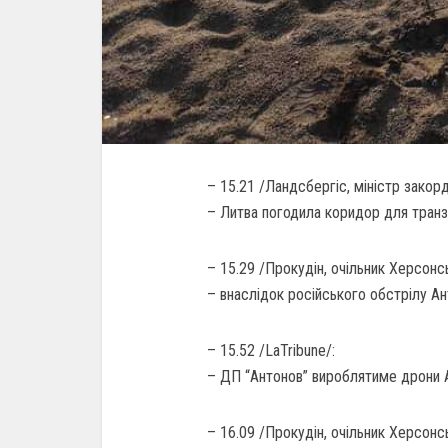
– 15.21 /Ландсбергіс, міністр закор
– Литва погодила коридор для транзи
– 15.29 /Прокудін, очільник Херсонс
– внаслідок російського обстрілу Ант
– 15.52 /LaTribune/:
– ДП “Антонов” вироблятиме дрони Aa
– 16.09 /Прокудін, очільник Херсонс