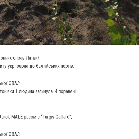
донних справ Литви/:
ту укр. зерна до балтійських портів;
ької ОВА/:
онівки 1 людина загинула, 4 поранені;
rok MALE разом з “Turgis Gaillard”;
ької ОВА/: