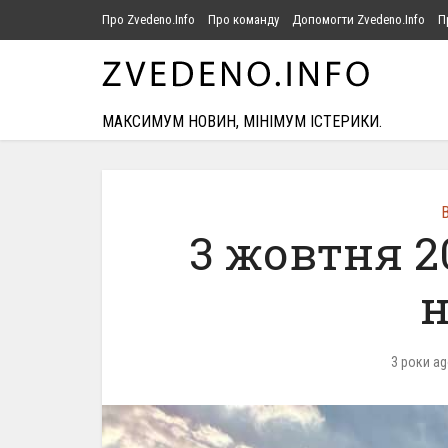
Про Zvedeno.Info
Про команду
Допомогти Zvedeno.Info
П
МАКСИМУМ НОВИН, МІНІМУМ ІСТЕРИКИ.
В
3 жовтня 2
н
3 роки a