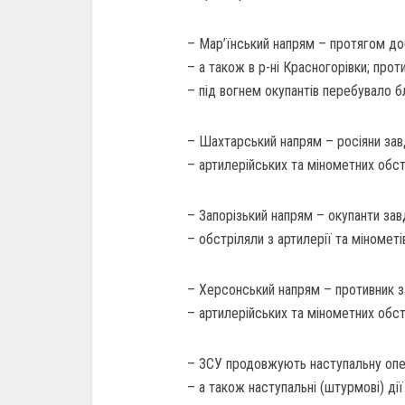
– Мар’їнський напрям – протягом доб
– а також в р-ні Красногорівки; проти
– під вогнем окупантів перебувало бл
– Шахтарський напрям – росіяни завда
– артилерійських та мінометних обстрі
– Запорізький напрям – окупанти завда
– обстріляли з артилерії та мінометів
– Херсонський напрям – противник зав
– артилерійських та мінометних обстр
– ЗСУ продовжують наступальну опе
– а також наступальні (штурмові) ді