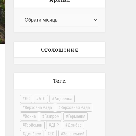
Оголошення
Теги
ЄС
АТО
Авдеевка
Верховна Рада
Верховная Рада
Война
Газпром
Германия
Гройсман
ДНР
Донбас
Донбасс
ЕС
Зеленський