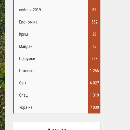
вибори-2019
81
Економіка
562
Крим
30
Майдан
15
Підсумки
928
Політика
1 255
Світ
6 027
Спец
1 319
Україна
7 030
Архіви