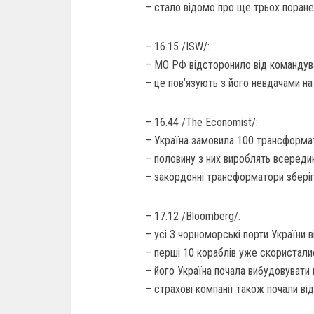
– стало відомо про ще трьох поранен
– 16.15 /ISW/:
– МО РФ відсторонило від командув
– це пов’язують з його невдачами н
– 16.44 /The Economist/:
– Україна замовила 100 трансформат
– половину з них вироблять всередин
– закордонні трансформатори зберіг
– 17.12 /Bloomberg/:
– усі 3 чорноморські порти України 
– перші 10 кораблів уже скористал
– його Україна почала вибудовувати 
– страхові компанії також почали ві