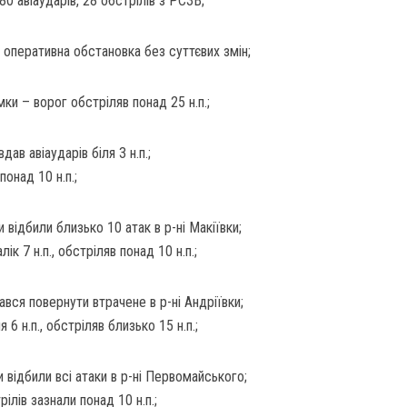
80 авіаударів, 28 обстрілів з РСЗВ;
 оперативна обстановка без суттєвих змін;
ки – ворог обстріляв понад 25 н.п.;
ав авіаударів біля 3 н.п.;
понад 10 н.п.;
відбили близько 10 атак в р-ні Макіївки;
ік 7 н.п., обстріляв понад 10 н.п.;
вся повернути втрачене в р-ні Андріївки;
я 6 н.п., обстріляв близько 15 н.п.;
 відбили всі атаки в р-ні Первомайського;
ілів зазнали понад 10 н.п.;