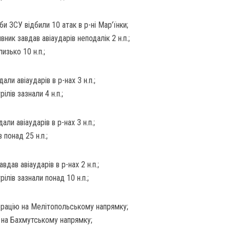
и ЗСУ відбили 10 атак в р-ні Мар’їнки;
вник завдав авіаударів неподалік 2 н.п.;
изько 10 н.п.;
ли авіаударів в р-нах 3 н.п.;
лів зазнали 4 н.п.;
ли авіаударів в р-нах 3 н.п.;
 понад 25 н.п.;
дав авіаударів в р-нах 2 н.п.;
ілів зазнали понад 10 н.п.;
рацію на Мелітопольському напрямку;
ї на Бахмутському напрямку;