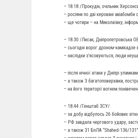
– 18.18 /Прокудін, очільник Херсонс
– росіяни по дві керовані авіабомби 
– ще чотири – на Миколаївку; інформ
– 18.30 /Лисак, Дніпропетровська О
– сьогодні ворог дроном-камікадзе 
– наслідки з’ясовуються, люди неуш
– після нічної атаки у Дніпрі уламк
– а також 3 багатоповерхівки, пост
– на його території вогнем понівечен
– 18.44 /Генштаб ЗСУ/:
– за добу відбулось 26 бойових зітк
– РФ завдала чергового удару, заст
– а також 31 БпЛА “Shahed-136/131”;