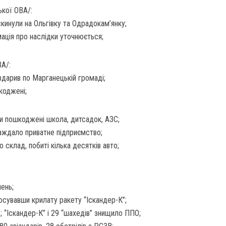
ької ОВА/:
скинули на Ольгівку та Одрадокам’янку;
ація про наслідки уточнюється;
ВА/:
вдарив по Марганецькій громаді;
коджені;
ами пошкоджені школа, дитсадок, АЗС;
раждало приватне підприємство;
о склад, побиті кілька десятків авто;
нень;
осувавши крилату ракету “Іскандер-К”;
 “Іскандер-К” і 29 “шахедів” знищило ППО;