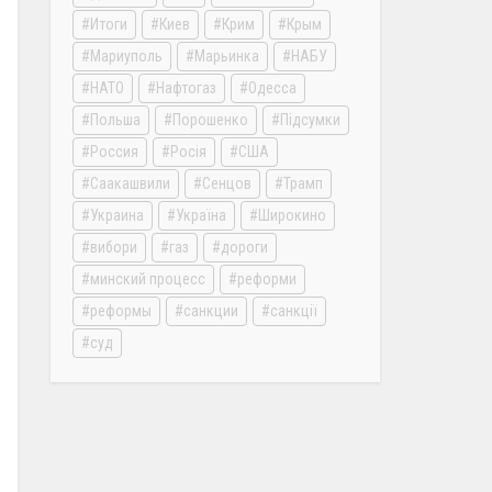
Итоги
Киев
Крим
Крым
Мариуполь
Марьинка
НАБУ
НАТО
Нафтогаз
Одесса
Польша
Порошенко
Підсумки
Россия
Росія
США
Саакашвили
Сенцов
Трамп
Украина
Україна
Широкино
вибори
газ
дороги
минский процесс
реформи
реформы
санкции
санкції
суд