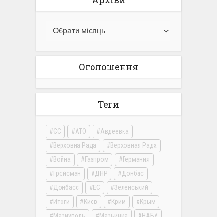
Архіви
Оголошення
Теги
ЄС
АТО
Авдеевка
Верховна Рада
Верховная Рада
Война
Газпром
Германия
Гройсман
ДНР
Донбас
Донбасс
ЕС
Зеленський
Итоги
Киев
Крим
Крым
Мариуполь
Марьинка
НАБУ