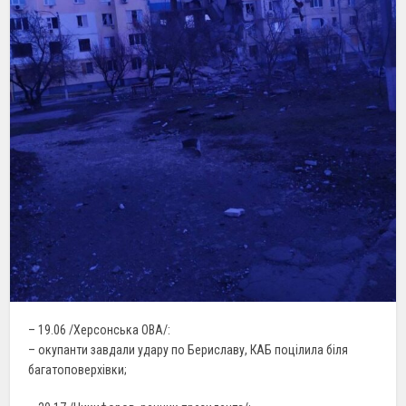
– 19.06 /Херсонська ОВА/:
– окупанти завдали удару по Бериславу, КАБ поцілила біля
багатоповерхівки;