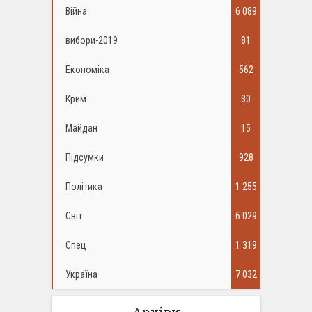
Війна
6 089
вибори-2019
81
Економіка
562
Крим
30
Майдан
15
Підсумки
928
Політика
1 255
Світ
6 029
Спец
1 319
Україна
7 032