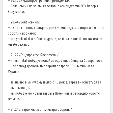
– 20.17 /Никифоров, речник президента/:
– Зеленський не звільняв головнокомандувача ЗСУ Валерія
Залужного;
– 20.44 /Зеленський/:
– одне з головних завдань року – випереджати ворога в якості
роботи з дронами;
– що успішніші українські дрони, то більше життів наших воїнів
ми збережемо;
– 21.22 /Гендиректор Rheinmetall/:
– Rheinmetall побудує новий завод з виробництва боєприпасів;
– цей завод дозволить покрити потреби ЗС Німеччини та
України;
– те, на що в минулому пішло б 10 років, зараз виконується за
кілька місяців;
– ми побудуємо новий завод в Німеччині в рекордно короткі
терміни;
– 21.24 /Гаврилюк, заст. міністра оборони/: