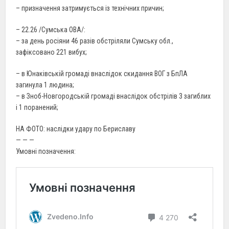
– призначення затримується із технічних причин;
– 22.26 /Сумська ОВА/:
– за день росіяни 46 разів обстріляли Сумську обл.,
зафіксовано 221 вибух;
– в Юнаківській громаді внаслідок скидання ВОГ з БпЛА
загинула 1 людина;
– в Зноб-Новгородській громаді внаслідок обстрілів 3 загиблих
і 1 поранений;
НА ФОТО: наслідки удару по Бериславу
— — —
Умовні позначення: