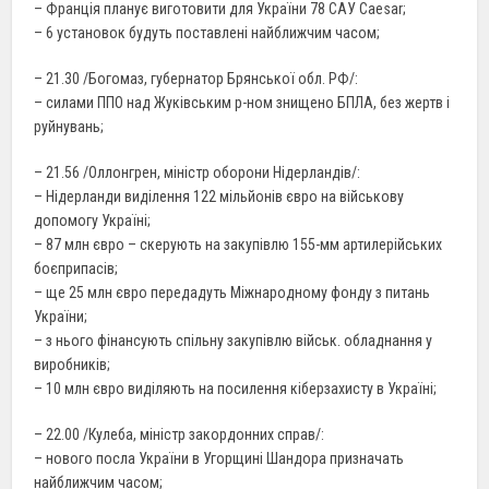
– Франція планує виготовити для України 78 САУ Caesar;
– 6 установок будуть поставлені найближчим часом;
– 21.30 /Богомаз, губернатор Брянської обл. РФ/:
– силами ППО над Жуківським р-ном знищено БПЛА, без жертв і
руйнувань;
– 21.56 /Оллонгрен, міністр оборони Нідерландів/:
– Нідерланди виділення 122 мільйонів євро на військову
допомогу Україні;
– 87 млн євро – скерують на закупівлю 155-мм артилерійських
боєприпасів;
– ще 25 млн євро передадуть Міжнародному фонду з питань
України;
– з нього фінансують спільну закупівлю військ. обладнання у
виробників;
– 10 млн євро виділяють на посилення кіберзахисту в Україні;
– 22.00 /Кулеба, міністр закордонних справ/:
– нового посла України в Угорщині Шандора призначать
найближчим часом;