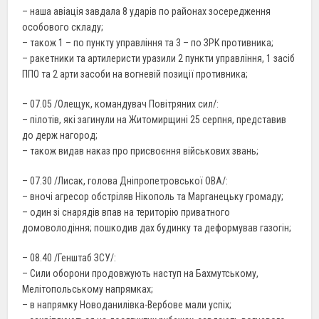
– наша авіація завдала 8 ударів по районах зосередження
особового складу;
– також 1 – по пункту управління та 3 – по ЗРК противника;
– ракетники та артилеристи уразили 2 пункти управління, 1 засіб
ППО та 2 арти засоби на вогневій позиції противника;
– 07.05 /Олещук, командувач Повітряних сил/:
– пілотів, які загинули на Житомирщині 25 серпня, представив
до держ нагород;
– також видав наказ про присвоєння військових звань;
– 07.30 /Лисак, голова Дніпропетровської ОВА/:
– вночі агресор обстріляв Нікополь та Марганецьку громаду;
– один зі снарядів впав на територію приватного
домоволодіння; пошкодив дах будинку та деформував газогін;
– 08.40 /Генштаб ЗСУ/:
– Сили оборони продовжують наступ на Бахмутському,
Мелітопольському напрямках;
– в напрямку Новоданилівка-Вербове мали успіх;