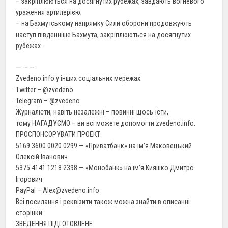
– закріплюються на досягнутих рубежах, завдають вогневого
ураження артилерією;
– на Бахмутському напрямку Сили оборони продовжують
наступ південніше Бахмута, закріплюються на досягнутих
рубежах.
— — —
Zvedeno.info у інших соціальних мережах:
Twitter – @zvedeno
Telegram – @zvedeno
Журналісти, навіть незалежні – повинні щось їсти,
тому НАГАДУЄМО – ви всі можете допомогти zvedeno.info.
ПРОСПОНСОРУВАТИ ПРОЕКТ:
5169 3600 0020 0299 — «Приватбанк» на ім’я Маковецький
Олексій Іванович
5375 4141 1218 2398 — «Монобанк» на ім’я Кияшко Дмитро
Ігорович
PayPal – Alex@zvedeno.info
Всі посилання і реквізити також можна знайти в описанні
сторінки.
ЗВЕДЕННЯ ПІДГОТОВЛЕНЕ