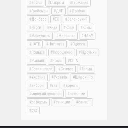
Война
Газпром
Германия
Гройсман
ДНР
Донбас
Донбасс
ЕС
Зеленський
Итоги
Киев
Крим
Крым
Мариуполь
Марьинка
НАБУ
НАТО
Нафтогаз
Одесса
Польша
Порошенко
Підсумки
Россия
Росія
США
Саакашвили
Сенцов
Трамп
Украина
Україна
Широкино
вибори
газ
дороги
минский процесс
реформи
реформы
санкции
санкції
суд