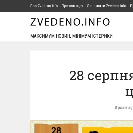
Про Zvedeno.Info
Про команду
Допомогти Zvedeno.Info
П
МАКСИМУМ НОВИН, МІНІМУМ ІСТЕРИКИ.
28 серпня
8 років ag