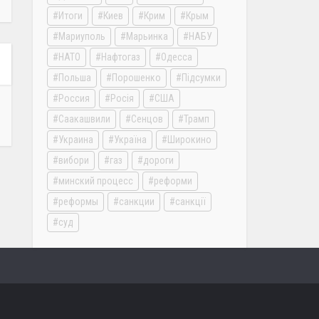
Итоги
Киев
Крим
Крым
Мариуполь
Марьинка
НАБУ
НАТО
Нафтогаз
Одесса
Польша
Порошенко
Підсумки
Россия
Росія
США
Саакашвили
Сенцов
Трамп
Украина
Україна
Широкино
вибори
газ
дороги
минский процесс
реформи
реформы
санкции
санкції
суд