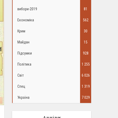
вибори-2019
81
Економіка
562
Крим
30
Майдан
15
Підсумки
928
Політика
1 255
Світ
6 026
Спец
1 319
Україна
7 029
Архіви