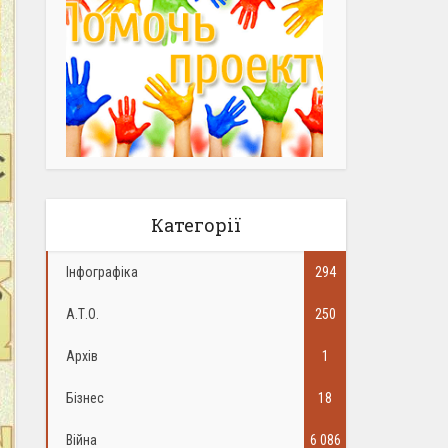
Категорії
Інфографіка
294
А.Т.О.
250
Архів
1
Бізнес
18
Війна
6 086