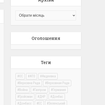
Оголошення
Теги
ЄС
АТО
Авдеевка
Верховна Рада
Верховная Рада
Война
Газпром
Германия
Гройсман
ДНР
Донбас
Донбасс
ЕС
Зеленський