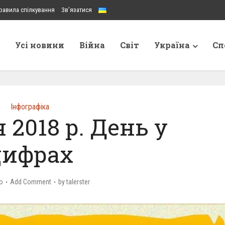
равила спілкування
Зв’язатися
Усі новини
Війна
Світ
Україна
Сп
Інфографіка
 2018 р. День у
цифрах
o
Add Comment
by
talerster