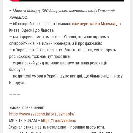
–
Микита Мікадо, СЕО білорусько-американської IT-компанії
PandaDoc
:
— 60 співробітників нашої компанії
вже переїхали з Мінська
до
Києва, Одеси і до Львова;
— ми відкриваємо компанію в Україні, активно шукаємо
співробітників, не тільки інженерів, а й продажників;
— в Україні є кілька плюсів: тут багато талантів, усі говорять
російською, тож нам тут простіше;
— український уряд активно вирішує питання релокації
білорусів;
— податкові умови в Україні дуже вигідні, ще більш вигідні, ніж у
Білорусі.
— — —
Умовні позначення:
https://www.zvedeno.info/z_symbols/
МИ В TELEGRAM –
https://t.me/zvedeno
Журналістика, навіть незалежна – повинна щось їсти,