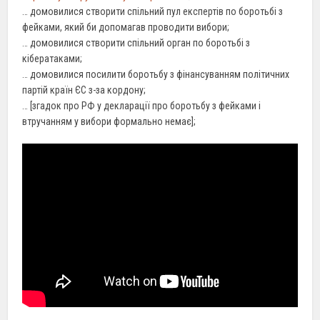
… домовилися створити спільний пул експертів по боротьбі з
фейками, який би допомагав проводити вибори;
… домовилися створити спільний орган по боротьбі з
кібератаками;
… домовилися посилити боротьбу з фінансуванням політичних
партій країн ЄС з-за кордону;
… [згадок про РФ у декларації про боротьбу з фейками і
втручанням у вибори формально немає];