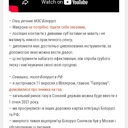
–
Глаз, речник МЗС Білорусі
:
— Макрона
не потрібно тішити себе ілюзіями
;
— поспішні контакти з дивними суб’єктами не мають і не
матимуть ніякого практичного сенсу;
— дипломатія має достатньо цивілізованих інструментів, за
допомогою яких можна вести діалог;
— ці інструменти набагато ефективніше, ніж спроби грубого
тиску і нав’язування своєї волі сусідові;
–
Семашко, посол Білорусі в РФ
:
— я зустрічався 11 вересня з Міллером, главою “Газпрому”;
домовилися про знижки на газ
;
— загальний ринок газу в Союзній державі можна буде ввести з
1 січня 2021 року;
— ми просунулися і в інших дорожніх картах інтеграції Білорусі
та РФ;
— минулого тижня віцепрем’єр Білорусі Снопков був у Москві і
обговорював ці питання;