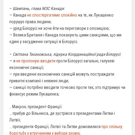
–
Шампань, глава МЗС Канади
:
— Канада
не спостерігатиме спокійно
на те, як Лукашенко
порушує права людини;
— уряд Білорусі не хоче йти на переговори з опозицією;
— Велика Британія і Канада показують цими санкціями, що ми
єдині у засудженні ситуації в Білорусі;
–
Світлана Тихановська, лідерка Координаційної ради Білорусі
:
— я
не пропоную вводити
проти Білорусі загальні, галузеві
економічні санкції;
— при введенні економічних санкцій можуть постраждати
приватні компанії і невинні люди;
— санкції потрібно вводити точково проти тих, хто підтримує чи
фінансує режим Лукашенка;
.. Макрон, президент Франції:
… прибув до Вільнюса, де зустрівся з президентами Литви і
Латвії;
… президенти Франції, Латвії та Литви домовилися
про спільну
боротьбу з втручанням у вибори ззовні
;