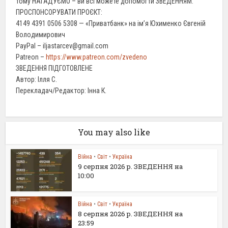
тому НАГАДУЄМО – ви всі можете допомогти ЗВЕДЕННЯМ.
ПРОСПОНСОРУВАТИ ПРОЄКТ:
4149 4391 0506 5308 — «Приватбанк» на ім’я Юхименко Євгеній
Володимирович
PayPal – iljastarcev@gmail.com
Patreon –
https://www.patreon.com/zvedeno
ЗВЕДЕННЯ ПІДГОТОВЛЕНЕ
Автор: Ілля С.
Перекладач/Редактор: Інна К.
You may also like
Війна
•
Світ
•
Україна
9 серпня 2026 р. ЗВЕДЕННЯ на
10:00
Війна
•
Світ
•
Україна
8 серпня 2026 р. ЗВЕДЕННЯ на
23:59