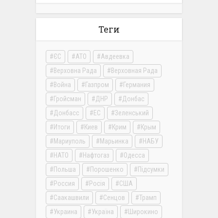
Теги
ЄС
АТО
Авдеевка
Верховна Рада
Верховная Рада
Война
Газпром
Германия
Гройсман
ДНР
Донбас
Донбасс
ЕС
Зеленський
Итоги
Киев
Крим
Крым
Мариуполь
Марьинка
НАБУ
НАТО
Нафтогаз
Одесса
Польша
Порошенко
Підсумки
Россия
Росія
США
Саакашвили
Сенцов
Трамп
Украина
Україна
Широкино