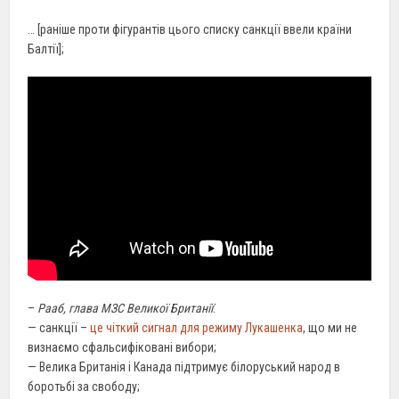
… [раніше проти фігурантів цього списку санкції ввели країни
Балтії];
–
Рааб, глава МЗС Великої Британії
:
— санкції –
це чіткий сигнал для режиму Лукашенка
, що ми не
визнаємо сфальсифіковані вибори;
— Велика Британія і Канада підтримує білоруський народ в
боротьбі за свободу;