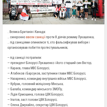
.. Велика Британія і Канада:
… синхронно
ввели санкції
проти 8 діячів режиму Лукашенка;
… під санкціями опинилися ті, хто фальсифікував вибори і
організовував побиття протестувальників;
– під санкції потрапили:
— президент Білорусі Лукашенко і його старший син Віктор;
— Караєв, глава МВС Білорусі;
— Атабеков і Барсуков, заступники глави МВС Білорусі;
— Назаренко, командир внутрішніх військ МВС Білорусі;
— Кубрак, головний міліціонер Мінська;
— Балаба, командир мінського ЗМОПу;
— Лідія Єрмошина, голова ЦВК Білорусі;
— Іпатов, заст.голови ЦВК Білорусі;
— Олена Дмухайло, секретар ЦВК Білорусі;