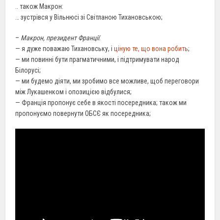
.. також Макрон:
… зустрівся у Вільнюсі зі Світланою Тихановською;
–
Макрон, президент Франції
:
— я дуже поважаю Тихановську, і
ціную те, що вона робить
;
— ми повинні бути прагматичними, і підтримувати народ
Білорусі;
— ми будемо діяти, ми зробимо все можливе, щоб переговори
між Лукашенком і опозицією відбулися;
— Франція пропонує себе в якості посередника; також ми
пропонуємо повернути ОБСЄ як посередника;