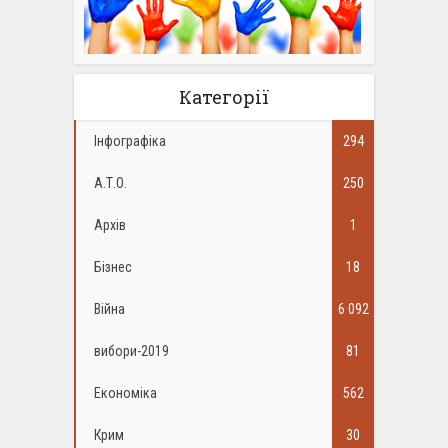
Категорії
Інфографіка
294
А.Т.О.
250
Архів
1
Бізнес
18
Війна
6 092
вибори-2019
81
Економіка
562
Крим
30