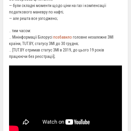
— були складні моменти щодо ціни на газ і компенсації
податкового маневру по нафті;
— але решта все узгоджено;
.. тим часом:
… Мінінформації Білорусі
позбавило
головне незалежне ЗМІ
країни, TUT.BY, статусу ЗМІ до 30 грудня;
… [TUT.BY отримав статус ЗМІ в 2019, до цього 19 років
працюючи без реєстрації];