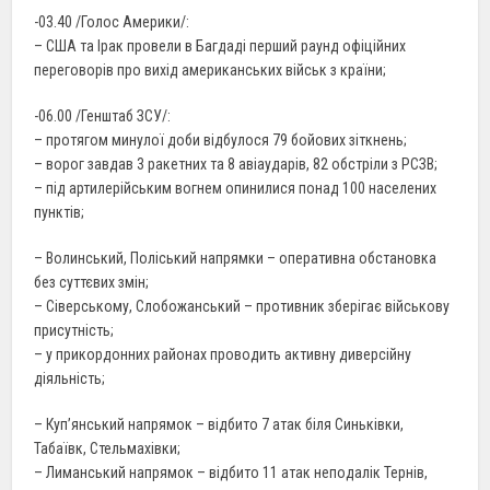
-03.40 /Голос Америки/:
– США та Ірак провели в Багдаді перший раунд офіційних
переговорів про вихід американських військ з країни;
-06.00 /Генштаб ЗСУ/:
– протягом минулої доби відбулося 79 бойових зіткнень;
– ворог завдав 3 ракетних та 8 авіаударів, 82 обстріли з РСЗВ;
– під артилерійським вогнем опинилися понад 100 населених
пунктів;
– Волинський, Поліський напрямки – оперативна обстановка
без суттєвих змін;
– Сіверському, Слобожанський – противник зберігає військову
присутність;
– у прикордонних районах проводить активну диверсійну
діяльність;
– Куп’янський напрямок – відбито 7 атак біля Синьківки,
Табаївк, Стельмахівки;
– Лиманський напрямок – відбито 11 атак неподалік Тернів,