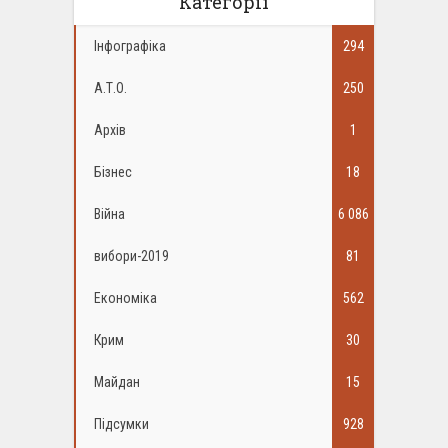
Категорії
Інфографіка
294
А.Т.О.
250
Архів
1
Бізнес
18
Війна
6 086
вибори-2019
81
Економіка
562
Крим
30
Майдан
15
Підсумки
928