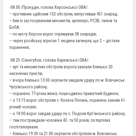
-08.00 /Прокудін, голова Херсонської ОВА/:
– противник здійснив 102 обстріли, випустивши 451 снаряд;
– бив із застосуванням мінометів, артилерії, РСЗВ, танків та
БпЛА;
– по місту Херсон ворог спрямував 38 снарядів;
– через російську агресію 1 людина загинула, ще 2 – дістали
поранення;
-08.25 /Синєгубов, голова Харківської ОВА/:
– арт та мінометних обстрілів ворога зазнали близько 20
населених пунктів;
– вчора близько 13:00 окупанти завдали удару по м. Вовчанськ
Чугуївського району;
– поранено 77-річна жінка; пошкоджено приватний будинок;
– о 13:15 ворог обстріляв с. Козача Лопань, поранень зазнав 61-
річний чоловік;
– о 18:00 ворог завдав удару по с. Подоли Куп’янського району;
– там постраждали чоловіки 42- та 50 років; потерпілих
госпіталізували;
– близько 19:30 та 21:00 окупанти обстріляли м. Вовчанськ;