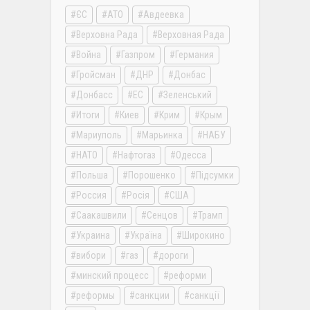
ЄС
АТО
Авдеевка
Верховна Рада
Верховная Рада
Война
Газпром
Германия
Гройсман
ДНР
Донбас
Донбасс
ЕС
Зеленський
Итоги
Киев
Крим
Крым
Мариуполь
Марьинка
НАБУ
НАТО
Нафтогаз
Одесса
Польша
Порошенко
Підсумки
Россия
Росія
США
Саакашвили
Сенцов
Трамп
Украина
Україна
Широкино
вибори
газ
дороги
минский процесс
реформи
реформы
санкции
санкції