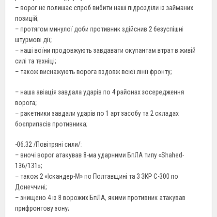
– ворог не полишає спроб вибити наші підрозділи із займаних
позицій;
– протягом минулої доби противник здійснив 2 безуспішні
штурмові дії;
– наші воїни продовжують завдавати окупантам втрат в живій
силі та техніці;
– також виснажують ворога вздовж всієї лінії фронту;
– наша авіація завдала ударів по 4 районах зосередження
ворога;
– ракетники завдали ударів по 1 арт засобу та 2 складах
боєприпасів противника;
-06.32 /Повітряні сили/:
– вночі ворог атакував 8-ма ударними БпЛА типу «Shahed-
136/131»;
– також 2 «Іскандер-М» по Полтавщині та 3 ЗКР С-300 по
Донеччині;
– знищено 4 із 8 ворожих БпЛА, якими противник атакував
прифронтову зону;