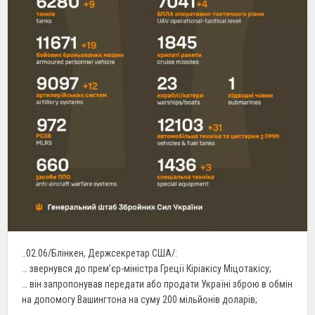
..02.06/Блінкен, Держсекретар США/:
… звернувся до прем’єр-міністра Греції Кіріакісу Міцотакісу;
… він запропонував передати або продати Україні зброю в обмін
на допомогу Вашингтона на суму 200 мільйонів доларів;