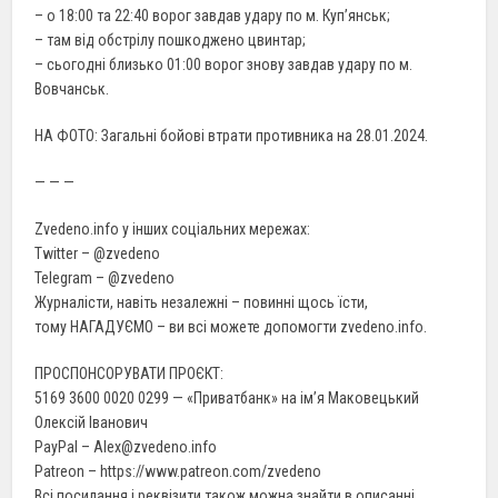
– о 18:00 та 22:40 ворог завдав удару по м. Куп’янськ;
– там від обстрілу пошкоджено цвинтар;
– сьогодні близько 01:00 ворог знову завдав удару по м.
Вовчанськ.
НА ФОТО: Загальні бойові втрати противника на 28.01.2024.
— — —
Zvedeno.info у інших соціальних мережах:
Twitter – @zvedeno
Telegram – @zvedeno
Журналісти, навіть незалежні – повинні щось їсти,
тому НАГАДУЄМО – ви всі можете допомогти zvedeno.info.
ПРОСПОНСОРУВАТИ ПРОЄКТ:
5169 3600 0020 0299 — «Приватбанк» на ім’я Маковецький
Олексій Іванович
PayPal – Alex@zvedeno.info
Patreon – https://www.patreon.com/zvedeno
Всі посилання і реквізити також можна знайти в описанні