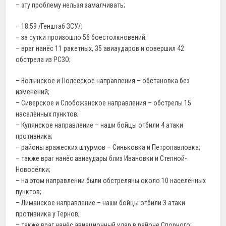
– эту проблему нельзя замалчивать;
– 18.59 /Генштаб ЗСУ/:
– за сутки произошло 56 боестолкновений;
– враг нанёс 11 ракетных, 35 авиаударов и совершил 42
обстрела из РСЗО;
– Волынское и Полесское направления – обстановка без
изменений;
– Сиверское и Слобожанское направления – обстрелы 15
населённых пунктов;
– Купянское направление – наши бойцы отбили 4 атаки
противника;
– районы вражеских штурмов – Синьковка и Петропавловка;
– также враг нанёс авиаудары близ Ивановки и Степной-
Новосёлки;
– на этом направлении были обстреляны около 10 населённых
пунктов;
– Лиманское направление – наши бойцы отбили 3 атаки
противника у Тернов;
– также враг нанёс авиационный удар в районе Спорного;