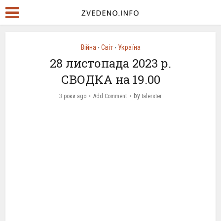
Війна
Світ
Україна
•
•
28 листопада 2023 р.
СВОДКА на 19.00
by
3 роки ago
Add Comment
talerster