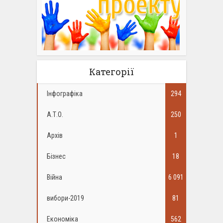
Категорії
Інфографіка
294
А.Т.О.
250
Архів
1
Бізнес
18
Війна
6 091
вибори-2019
81
Економіка
562