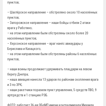
пунктов;
– Шахтёрское направление – обстреляно около 10 населённых
пунктов;
– Запорожское направление – наши бойцы отбили 2 атаки
врага у Работино;
– на этом направлении были обстреляны около более 20
населённых пунктов;
– Херсонское направление – враг нанёс авиаудары у
Берислава и Казацкого;
– на этом направлении были обстреляны районы 6 населённых
пунктов;
– наши воины продолжают удерживать плацдарм на левом
берегу Днепра;
– наша авиация нанесла 13 ударов по районам скопления врага
и 3 по ЗРК;
– наши ракетчики поразили пункт управления, 5 средств ПВО, 9
артсредств и 1 станцию РЭБ.
ФОТО: работает 36-ая ОБрМП имени контрадмирала Михаила