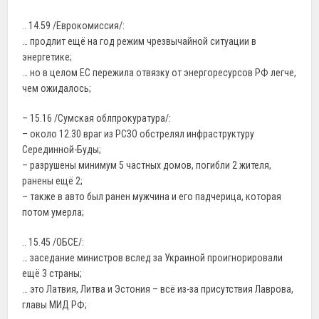
.. 14.59 /Еврокомиссия/:
… продлит ещё на год режим чрезвычайной ситуации в
энергетике;
… но в целом ЕС пережила отвязку от энергоресурсов РФ легче,
чем ожидалось;
– 15.16 /Сумская облпрокуратура/:
– около 12.30 враг из РСЗО обстрелял инфраструктуру
Серединной-Буды;
– разрушены минимум 5 частных домов, погибли 2 жителя,
ранены ещё 2;
– также в авто был ранен мужчина и его падчерица, которая
потом умерла;
.. 15.45 /ОБСЕ/:
… заседание министров вслед за Украиной проигнорировали
ещё 3 страны;
… это Латвия, Литва и Эстония – всё из-за присутствия Лаврова,
главы МИД РФ;