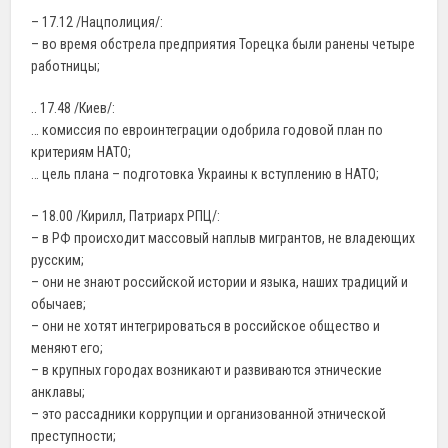
– 17.12 /Нацполиция/:
– во время обстрела предприятия Торецка были ранены четыре
работницы;
.. 17.48 /Киев/:
… комиссия по евроинтеграции одобрила годовой план по
критериям НАТО;
… цель плана – подготовка Украины к вступлению в НАТО;
– 18.00 /Кирилл, Патриарх РПЦ/:
– в РФ происходит массовый наплыв мигрантов, не владеющих
русским;
– они не знают российской истории и языка, наших традиций и
обычаев;
– они не хотят интегрироваться в российское общество и
меняют его;
– в крупных городах возникают и развиваются этнические
анклавы;
– это рассадники коррупции и организованной этнической
преступности;