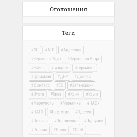
Оголошення
Теги
ЄС
АТО
Авдеевка
Верховна Рада
Верховная Рада
Война
Газпром
Германия
Гройсман
ДНР
Донбас
Донбасс
ЕС
Зеленський
Итоги
Киев
Крим
Крым
Мариуполь
Марьинка
НАБУ
НАТО
Нафтогаз
Одесса
Польша
Порошенко
Підсумки
Россия
Росія
США