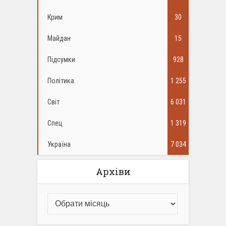
Крим
30
Майдан
15
Підсумки
928
Політика
1 255
Світ
6 031
Спец
1 319
Україна
7 034
Архіви