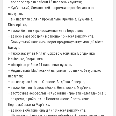
– ворог обстріляв райони 15 населених пунктів;
– Куп’янський, Лиманський напрямки ворог безуспішно
наступав;
– він наступав біля нп Крохмальне, Кремінна, Кузьмине,
Білогорівка;
– також біля нп Верхньокамянське та Берестове;
– здійснив арт обстріли в районах 15 населених пунктів;
– Бахмутський напрямок ворог продовжує штурмові дії міста
Бахмут;
– також наступав біля нп Оріхово-Василівка, Богданівка,
Іванівське, Озарянівка;
– обстріляв райони 11 населених пунктів;
– Авдіївський, Мар’їнський напрямки противник безуспішно
наступав;
– він наступав біля нп Степове, Авдіївка, Сєверне;
– також біля нп Первомайське, Невельське, Мар’їнка;
– застосував аерозольні «сльозогінні» гранати нелетальної дії;
– зокрема, в районах нп Новокалинове, Ласточкине,
Первомайське та Мар’їнка;
– здійснив обстріли більш як 10 населених пунктів;
– Шахтарський напрямок ворог обстріляв 4 населених пункти;