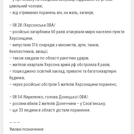
цивільний чоловік;
– від отриманих поранень він, на жаль, загинув;
– 08.28 /Херсонська ОВА/:
– російські загарбники 60 разів атакували мирні населені пункти
Херсонщини;
– випустили 316 снарядів з мінометів, арти, танків,
безпілотників, авіації;
– також завдали по області ракетних ударів;
– житлові квартали Херсона армія рф обстріляла 8 разів;
– пошкоджено освітній заклад, приватні та багатоквартирні
будинки;
– через російські обстріли 5 жителів Херсонщини поранено;
– 08.54 /Кириленко, голова Донецької ОВА/:
– росіяни вбили 2 жителів Донеччини – у Слов’янську;
– ще 33 людини в області дістали поранення.
— — —
Умовні позначення: