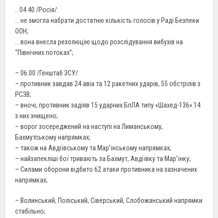
.. 04.40 /Росія/:
… не змогла набрати достатню кількість голосів у Раді Безпеки
ООН;
… вона внесла резолюцію щодо розслідування вибухів на
“Північних потоках”;
– 06.00 /Генштаб ЗСУ/:
– противник завдав 24 авіа та 12 ракетних ударів, 55 обстрілів з
РСЗВ;
– вночі, противник задіяв 15 ударних БпЛА типу «Шахед-136».14
з них знищено;
– ворог зосереджений на наступі на Лиманському,
Бахмутському напрямках;
– також на Авдіївському та Мар’їнському напрямках;
– найзапекліші бої тривають за Бахмут, Авдіївку та Мар’їнку;
– Силами оборони відбито 62 атаки противника на зазначених
напрямках;
– Волинський, Поліський, Сіверський, Слобожанський напрямки
стабільно;