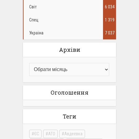
Світ
6 034
Спец
1 319
Україна
7 037
Архіви
Оголошення
Теги
ЄС
АТО
Авдеевка