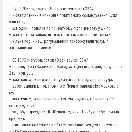
– 07.28 /Лисак, голова Дніпропетровської ОВА/:
– 2 безпілотники вiйськовi з повітряного командування “Схiд”
знищили;
– ще один – поцілив по приватному підприємству у Дніпрі;
– там сталася сильна пожежа; вогонь охопив 4 тис кв метрів;
– кiлька годин наші рятувальники приборкували полум’я;
загоряння вже загасили;
– 08.16 /Синєгубов, голова Харківської ОВА/:
– по селу Гур’їв Козачок на Богодухівщині ворог завдав ударів з
2 гелікоптерів;
– там пошкоджені житлові будинки та господарчі споруди;
– ворог вдарив мінометом по с. Першотравневе Ізюмського р-
ну;
– там пошкоджене приватне домоволодіння; обійшлося без
постраждалих;
– за добу підрозділи ДСНС знешкодили 91 вибухонебезпечний
предмет;
– втім, мінна небезпека в області залишається дуже високою;
– у Куп’янську на невідомій вибухівці підірвався 50-річний