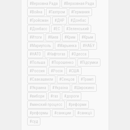
Верховна Рада
Верховная Рада
Война
Газпром
Германия
Гройсман
ДНР
Донбас
Донбасс
ЕС
Зеленський
Итоги
Киев
Крим
Крым
Мариуполь
Марьинка
НАБУ
НАТО
Нафтогаз
Одесса
Польша
Порошенко
Підсумки
Россия
Росія
США
Саакашвили
Сенцов
Трамп
Украина
Україна
Широкино
вибори
газ
дороги
минский процесс
реформи
реформы
санкции
санкції
суд