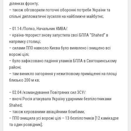
ділянках фронту;
– також обговорили поточні оборонні потреби України та
спільні дипломатичні зусилля на найближче майбутнє;
– 01.14 /Попко, Начальник КМВА/:
– країна-терорист знову запустила свої БПЛА “Shahed” в
напрямку столиці;
– силами ППО навколо Києва було виявлено і знищено всі
ворожі цілі;
– було зафіксовано падіння уламків БПЛА в Святошинському
районі;
– там виникло загоряння у нежитловому приміщенні на площі
близько 200 м кв;
– 02.04 /командування Повітряних сил ЗСУ/:
– вночі Росія атакувала Україну ударними безпілотниками
Shahed;
– також керованими авіаційними бомбами;
– ППО знищила усі ворожі цілі – 13 безпілотників [12 камікадзе
та один розвідник];