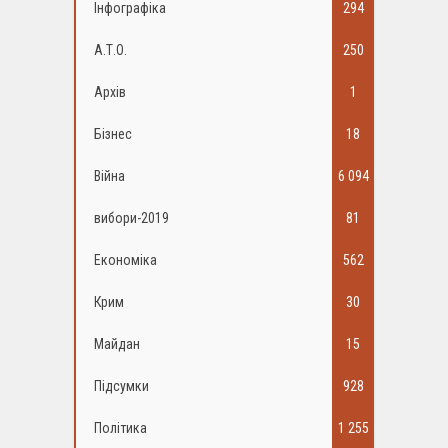
Інфографіка
294
А.Т.О.
250
Архів
1
Бізнес
18
Війна
6 094
вибори-2019
81
Економіка
562
Крим
30
Майдан
15
Підсумки
928
Політика
1 255