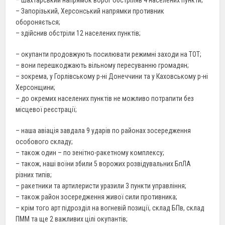
– Запорізький, Херсонський напрямки противник
обороняється;
– здійснив обстріли 12 населених пунктів;
– окупанти продовжують посилювати режимні заходи на ТОТ;
– вони перешкоджають вільному пересуванню громадян;
– зокрема, у Горлівському р-ні Донеччини та у Каховському р-ні
Херсонщини;
– до окремих населених пунктів не можливо потрапити без
місцевої реєстрації;
– наша авіація завдала 9 ударів по районах зосередження
особового складу;
– також один – по зенітно-ракетному комплексу;
– також, наші воїни збили 5 ворожих розвідувальних БпЛА
різних типів;
– ракетники та артилеристи уразили 3 пункти управління;
– також район зосередження живої сили противника;
– крім того арт підрозділ на вогневій позиції, склад БПв, склад
ПММ та ще 2 важливих цілі окупантів;