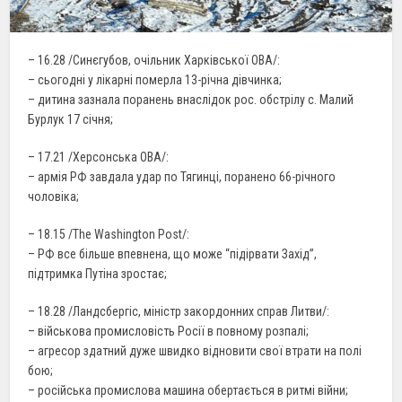
– 16.28 /Синєгубов, очільник Харківської ОВА/:
– сьогодні у лікарні померла 13-річна дівчинка;
– дитина зазнала поранень внаслідок рос. обстрілу с. Малий
Бурлук 17 січня;
– 17.21 /Херсонська ОВА/:
– армія РФ завдала удар по Тягинці, поранено 66-річного
чоловіка;
– 18.15 /The Washington Post/:
– РФ все більше впевнена, що може “підірвати Захід”,
підтримка Путіна зростає;
– 18.28 /Ландсбергіс, міністр закордонних справ Литви/:
– військова промисловість Росії в повному розпалі;
– агресор здатний дуже швидко відновити свої втрати на полі
бою;
– російська промислова машина обертається в ритмі війни;