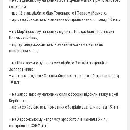
– на Авдіївському напрямку ЗСУ відбили 8 атак в р-ні Степового
і Авдіївки;
– ще 12 атак відбито біля Тоненького і Первомайського;
– артилерійських та мінометних обстрілів зазнало понад 10 н.п.;
– на Мар’їнському напрямку відбито 10 атак біля Георгіївки і
Новомихайлівки;
– під артилерійським та мінометним вогнем окупантів
опинилося 4 н.п.;
– на Шахтарському напрямку відбито 3 атаки південніше
Золотої Ниви;
– а також західніше Старомайорського; ворог обстріляв понад
10 н.п.;
– на Запорізькому напрямку сили оборони відбили атаку в р-ні
Вербового;
– артилерійських та мінометних обстрілів зазнали понад 15 н.п.;
– на Херсонському напрямку артобстрілів зазнали 5 н.п.,
обстрілів з РСЗВ 2 н.п.;