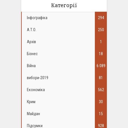
Категорії
Інфографіка
294
А.Т.О.
250
Архів
1
Бізнес
18
Війна
6 089
вибори-2019
81
Економіка
562
Крим
30
Майдан
15
Підсумки
928