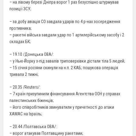
– на лівому березі Дніпра ворог 1 раз безуспішно штурмував
позиції ЗСУ;
– за добу авіація СО завдала ударів по 4 р-нах зосередження
противника;
– ракетні війська завдали удар по 1 артилерійському засобу і 2
складах БК;
– 19.10 /Донецька ОВА/:
– у Нью-Йорку з-під завалів триповерхівки дістали тіла 5 людей;
– 15 січня росіяни скинули на н.п. 2 КАБ; пошукова операція
тривала 2 тижні;
– 20.35 /Reuters/:
– 7 країн призупинили фінансування Агентства ООН у справах
палестинських біженців;
– його співробітників звинуватили у причетності до атаки
ХАМАС на Ізраїль;
– 20.44 /Полтавська ОВА/:
– ворог атакував Полтавщину ракетами;