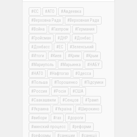
ЄС
АТО
Авдеевка
Верховна Рада
Верховная Рада
Война
Газпром
Германия
Гройсман
ДНР
Донбас
Донбасс
ЕС
Зеленський
Итоги
Киев
Крим
Крым
Мариуполь
Марьинка
НАБУ
НАТО
Нафтогаз
Одесса
Польша
Порошенко
Підсумки
Россия
Росія
США
Саакашвили
Сенцов
Трамп
Украина
Україна
Широкино
вибори
газ
дороги
минский процесс
реформи
реформы
санкции
санкції