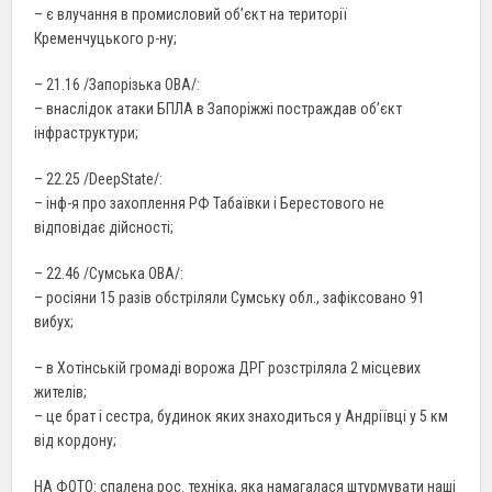
– є влучання в промисловий обʼєкт на території
Кременчуцького р-ну;
– 21.16 /Запорізька ОВА/:
– внаслідок атаки БПЛА в Запоріжжі постраждав об’єкт
інфраструктури;
– 22.25 /DeepState/:
– інф-я про захоплення РФ Табаївки і Берестового не
відповідає дійсності;
– 22.46 /Сумська ОВА/:
– росіяни 15 разів обстріляли Сумську обл., зафіксовано 91
вибух;
– в Хотінській громаді ворожа ДРГ розстріляла 2 місцевих
жителів;
– це брат і сестра, будинок яких знаходиться у Андріївці у 5 км
від кордону;
НА ФОТО: спалена рос. техніка, яка намагалася штурмувати наші