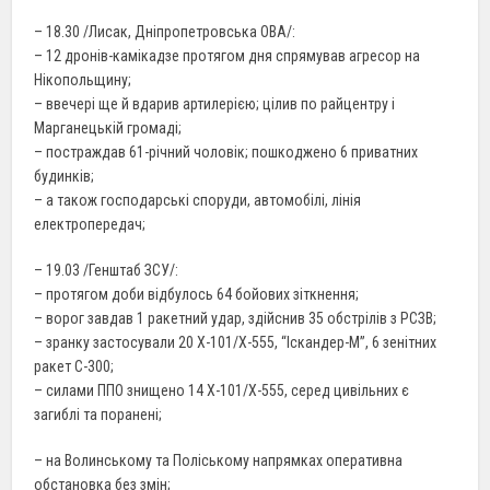
– 18.30 /Лисак, Дніпропетровська ОВА/:
– 12 дронів-камікадзе протягом дня спрямував агресор на
Нікопольщину;
– ввечері ще й вдарив артилерією; цілив по райцентру і
Марганецькій громаді;
– постраждав 61-річний чоловік; пошкоджено 6 приватних
будинків;
– а також господарські споруди, автомобілі, лінія
електропередач;
– 19.03 /Генштаб ЗСУ/:
– протягом доби відбулось 64 бойових зіткнення;
– ворог завдав 1 ракетний удар, здійснив 35 обстрілів з РСЗВ;
– зранку застосували 20 Х-101/Х-555, “Іскандер-М”, 6 зенітних
ракет С-300;
– силами ППО знищено 14 Х-101/Х-555, серед цивільних є
загиблі та поранені;
– на Волинському та Поліському напрямках оперативна
обстановка без змін;