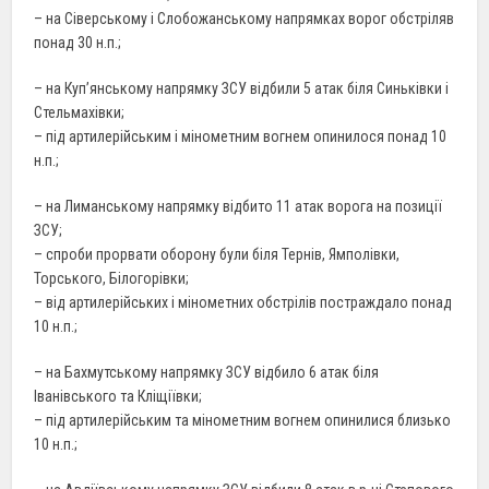
– на Сіверському і Слобожанському напрямках ворог обстріляв
понад 30 н.п.;
– на Куп’янському напрямку ЗСУ відбили 5 атак біля Синьківки і
Стельмахівки;
– під артилерійським і мінометним вогнем опинилося понад 10
н.п.;
– на Лиманському напрямку відбито 11 атак ворога на позиції
ЗСУ;
– спроби прорвати оборону були біля Тернів, Ямполівки,
Торського, Білогорівки;
– від артилерійських і мінометних обстрілів постраждало понад
10 н.п.;
– на Бахмутському напрямку ЗСУ відбило 6 атак біля
Іванівського та Кліщіївки;
– під артилерійським та мінометним вогнем опинилися близько
10 н.п.;