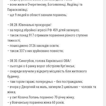
– вони жили в Очеретиному, Богоявленці, Авдіївці та
Парасковіївці;
– ще 9 людей в області зазнали поранень;
– 08.28 /Ювенальні прокурори/:
– за період збройної агресії РФ 459 дітей загинуло;
– також понад 917 отримали поранення різного ступеню
тяжкості;
– пошкоджено 3126 закладів освіти;
– також 337 з них зруйновано повністю;
– 08.30 /Синєгубов, голова Харківської ОВА/:
– сьогодні о 6 ранку ворог обстріляв Куп’янськ;
– снаряди влучили у відкриту місцевість біля житлового
будинку;
– там горіли гаражі; попередньо – без постраждалих;
– вчора у Дворічній на жаль, загинули 2 цивільних – чоловік та
жінка;
– у смт Козача Лопань поранено 70-річну жінку;
– у Вовчанську поранена жінка 60 років;