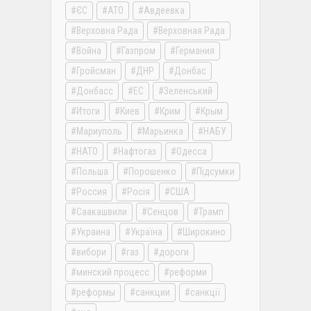
ЄС
АТО
Авдеевка
Верховна Рада
Верховная Рада
Война
Газпром
Германия
Гройсман
ДНР
Донбас
Донбасс
ЕС
Зеленський
Итоги
Киев
Крим
Крым
Мариуполь
Марьинка
НАБУ
НАТО
Нафтогаз
Одесса
Польша
Порошенко
Підсумки
Россия
Росія
США
Саакашвили
Сенцов
Трамп
Украина
Україна
Широкино
вибори
газ
дороги
минский процесс
реформи
реформы
санкции
санкції