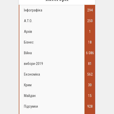
Інфографіка
294
А.Т.О.
250
Архів
1
Бізнес
18
Війна
6 086
вибори-2019
81
Економіка
562
Крим
30
Майдан
15
Підсумки
928