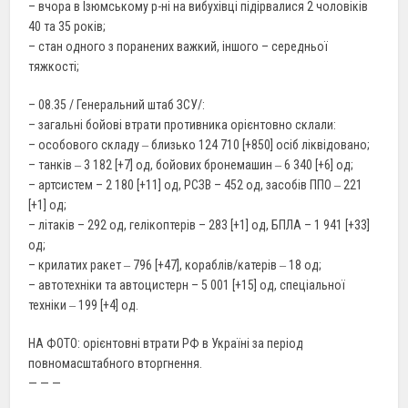
– вчора в Ізюмському р-ні на вибухівці підірвалися 2 чоловіків
40 та 35 років;
– стан одного з поранених важкий, іншого – середньої
тяжкості;
– 08.35 / Генеральний штаб ЗСУ/:
– загальні бойові втрати противника орієнтовно склали:
– особового складу ‒ близько 124 710 [+850] осіб ліквідовано;
– танків ‒ 3 182 [+7] од, бойових бронемашин ‒ 6 340 [+6] од;
– артсистем – 2 180 [+11] од, РСЗВ – 452 од, засобів ППО ‒ 221
[+1] од;
– літаків – 292 од, гелікоптерів – 283 [+1] од, БПЛА – 1 941 [+33]
од;
– крилатих ракет ‒ 796 [+47], кораблів/катерів ‒ 18 од;
– автотехніки та автоцистерн – 5 001 [+15] од, спеціальної
техніки ‒ 199 [+4] од.
НА ФОТО: орієнтовні втрати РФ в Україні за період
повномасштабного вторгнення.
— — —