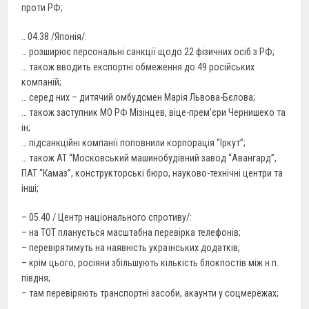
проти РФ;
.. 04.38 /Японія/:
… розширює персональні санкції щодо 22 фізичних осіб з РФ;
… також вводить експортні обмеження до 49 російських
компаній;
… серед них – дитячий омбудсмен Марія Львова-Бєлова;
… також заступник МО РФ Мізінцев, віце-прем’єри Чернишеко та
ін;
… підсанкційні компанії поповнили корпорація “Іркут”;
… також АТ “Московський машинобудівний завод “Авангард”,
ПАТ “Камаз”, конструкторські бюро, науково-технічні центри та
інші;
– 05.40 / Центр національного спротиву/:
– на ТОТ планується масштабна перевірка телефонів;
– перевірятимуть на наявність українських додатків;
– крім цього, росіяни збільшують кількість блокпостів між н.п.
півдня;
– там перевіряють транспортні засоби, акаунти у соцмережах;