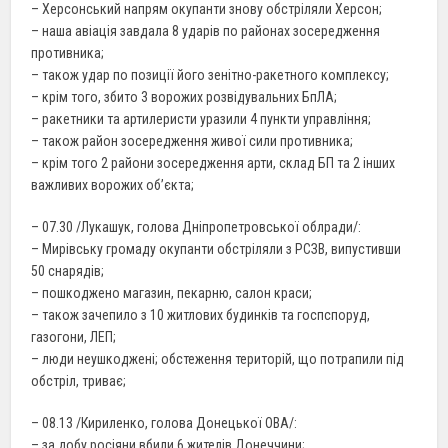
– Херсонський напрям окупанти знову обстріляли Херсон;
– наша авіація завдала 8 ударів по районах зосередження
противника;
– також удар по позиції його зенітно-ракетного комплексу;
– крім того, збито 3 ворожих розвідувальних БпЛА;
– ракетники та артилеристи уразили 4 пункти управління;
– також район зосередження живої сили противника;
– крім того 2 райони зосередження арти, склад БП та 2 інших
важливих ворожих об’єкта;
– 07.30 /Лукашук, голова Дніпропетровської облради/:
– Мирівську громаду окупанти обстріляли з РСЗВ, випустивши
50 снарядів;
– пошкоджено магазин, пекарню, салон краси;
– також зачепило з 10 житлових будинків та госпспоруд,
газогони, ЛЕП;
– люди неушкоджені; обстеження територій, що потрапили під
обстріл, триває;
– 08.13 /Кириленко, голова Донецької ОВА/:
– за добу росіяни вбили 6 жителів Донеччини;