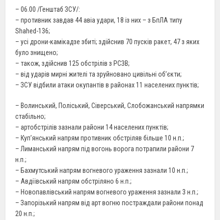
– 06.00 /Генштаб ЗСУ/:
– противник завдав 44 авіа удари, 18 із них – з БпЛА типу
Shahed-136;
– усі дрони-камікадзе збиті; здійснив 70 пусків ракет, 47 з яких
було знищено;
– також, здійснив 125 обстрілів з РСЗВ;
– від ударів мирні жителі та зруйновано цивільні об’єкти;
– ЗСУ відбили атаки окупантів в районах 11 населених пунктів;
– Волинський, Поліський, Сіверський, Слобожанський напрямки
стабільно;
– артобстрілів зазнали райони 14 населених пунктів;
– Куп’янський напрям противник обстріляв більше 10 н.п.;
– Лиманський напрям під вогонь ворога потрапили райони 7
н.п.;
– Бахмутський напрям вогневого ураження зазнали 10 н.п.;
– Авдіївський напрям обстріляно 6 н.п.;
– Новопавлівський напрям вогневого ураження зазнали 3 н.п.;
– Запорізький напрям від арт вогню постраждали райони понад
20 н.п.;