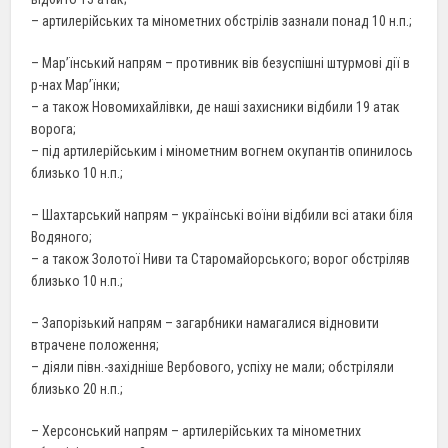
– артилерійських та мінометних обстрілів зазнали понад 10 н.п.;
– Мар’їнський напрям – противник вів безуспішні штурмові дії в
р-нах Мар’їнки;
– а також Новомихайлівки, де наші захисники відбили 19 атак
ворога;
– під артилерійським і мінометним вогнем окупантів опинилось
близько 10 н.п.;
– Шахтарський напрям – українські воїни відбили всі атаки біля
Водяного;
– а також Золотої Ниви та Старомайорського; ворог обстріляв
близько 10 н.п.;
– Запорізький напрям – загарбники намагалися відновити
втрачене положення;
– діяли півн.-західніше Вербового, успіху не мали; обстріляли
близько 20 н.п.;
– Херсонський напрям – артилерійських та мінометних