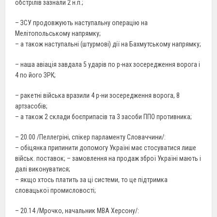
обстрілів зазнали 2 н.п.;
– ЗСУ продовжують наступальну операцію на
Мелітопольському напрямку;
– а також наступальні (штурмові) дії на Бахмутському напрямку;
– наша авіація завдала 5 ударів по р-нах зосередження ворога і
4 по його ЗРК;
– ракетні війська вразили 4 р-ни зосередження ворога, 8
артзасобів;
– а також 2 склади боєприпасів та 3 засоби ППО противника;
– 20.00 /Пеллегріні, спікер парламенту Словаччини/:
– обіцянка припинити допомогу Україні має стосуватися лише
військ. поставок; – замовлення на продаж зброї Україні мають і
далі виконуватися;
– якщо хтось платить за ці системи, то це підтримка
словацької промисловості;
– 20.14 /Мрочко, начальник МВА Херсону/: