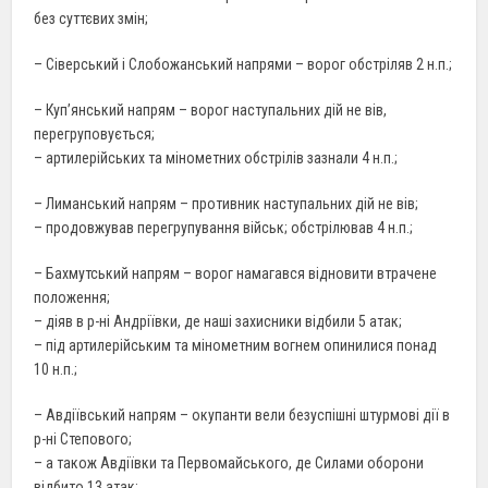
без суттєвих змін;
– Сіверський і Слобожанський напрями – ворог обстріляв 2 н.п.;
– Куп’янський напрям – ворог наступальних дій не вів,
перегруповується;
– артилерійських та мінометних обстрілів зазнали 4 н.п.;
– Лиманський напрям – противник наступальних дій не вів;
– продовжував перегрупування військ; обстрілював 4 н.п.;
– Бахмутський напрям – ворог намагався відновити втрачене
положення;
– діяв в р-ні Андріївки, де наші захисники відбили 5 атак;
– під артилерійським та мінометним вогнем опинилися понад
10 н.п.;
– Авдіївський напрям – окупанти вели безуспішні штурмові дії в
р-ні Степового;
– а також Авдіївки та Первомайського, де Силами оборони
відбито 13 атак;