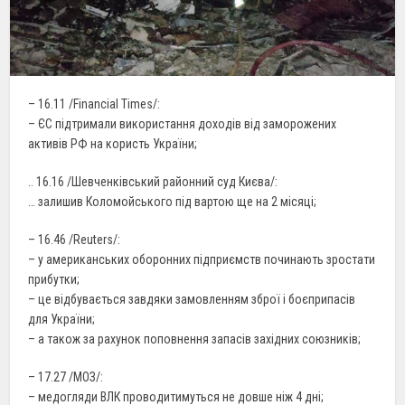
– 16.11 /Financial Times/:
– ЄС підтримали використання доходів від заморожених
активів РФ на користь України;
.. 16.16 /Шевченківський районний суд Києва/:
… залишив Коломойського під вартою ще на 2 місяці;
– 16.46 /Reuters/:
– у американських оборонних підприємств починають зростати
прибутки;
– це відбувається завдяки замовленням зброї і боєприпасів
для України;
– а також за рахунок поповнення запасів західних союзників;
– 17.27 /МОЗ/:
– медогляди ВЛК проводитимуться не довше ніж 4 дні;