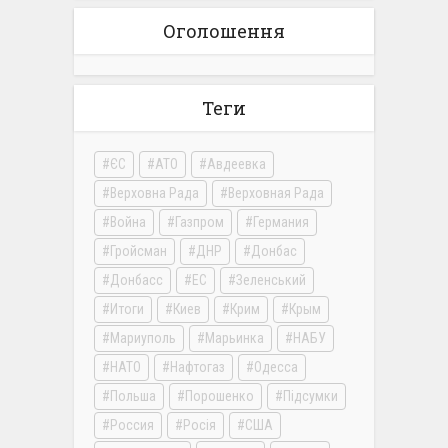
Оголошення
Теги
ЄС
АТО
Авдеевка
Верховна Рада
Верховная Рада
Война
Газпром
Германия
Гройсман
ДНР
Донбас
Донбасс
ЕС
Зеленський
Итоги
Киев
Крим
Крым
Мариуполь
Марьинка
НАБУ
НАТО
Нафтогаз
Одесса
Польша
Порошенко
Підсумки
Россия
Росія
США