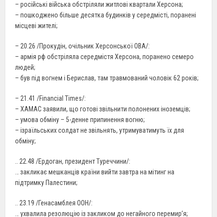
– російські війська обстріляли житлові квартали Херсона;
– пошкоджено більше десятка будинків у середмісті, поранені
місцеві жителі;
– 20.26 /Прокудін, очільник Херсонської ОВА/:
– армія рф обстріляла середмістя Херсона, поранено семеро
людей;
– був під вогнем і Берислав, там травмований чоловік 62 років;
– 21.41 /Financial Times/:
– ХАМАС заявили, що готові звільнити полонених іноземців;
– умова обміну – 5-денне припинення вогню;
– ізраїльських солдат не звільнять, утримуватимуть їх для
обміну;
.. 22.48 /Ердоган, президент Туреччини/:
… закликає мешканців країни вийти завтра на мітинг на
підтримку Палестини;
.. 23.19 /Генасамблея ООН/:
… ухвалила резолюцію із закликом до негайного перемир’я;