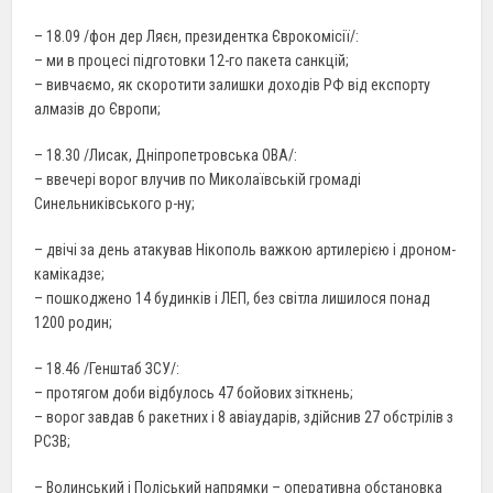
– 18.09 /фон дер Ляєн, президентка Єврокомісії/:
– ми в процесі підготовки 12-го пакета санкцій;
– вивчаємо, як скоротити залишки доходів РФ від експорту
алмазів до Європи;
– 18.30 /Лисак, Дніпропетровська ОВА/:
– ввечері ворог влучив по Миколаївській громаді
Синельниківського р-ну;
– двічі за день атакував Нікополь важкою артилерією і дроном-
камікадзе;
– пошкоджено 14 будинків і ЛЕП, без світла лишилося понад
1200 родин;
– 18.46 /Генштаб ЗСУ/:
– протягом доби відбулось 47 бойових зіткнень;
– ворог завдав 6 ракетних і 8 авіаударів, здійснив 27 обстрілів з
РСЗВ;
– Волинський і Поліський напрямки – оперативна обстановка