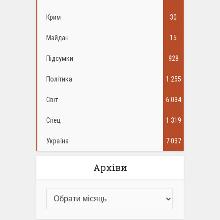
Крим
30
Майдан
15
Підсумки
928
Політика
1 255
Світ
6 034
Спец
1 319
Україна
7 037
Архіви