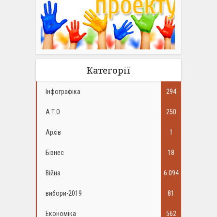
Категорії
Інфографіка
294
А.Т.О.
250
Архів
1
Бізнес
18
Війна
6 094
вибори-2019
81
Економіка
562