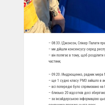
– 08.33 /Джонсон, Спікер Палати пр
– ми дійшли консенсусу серед респу
– він полягає в тому, щоб розділити 
частини;
– 09.20 /Андрющенко, радник мера 
– ще 1 судно класу РМ3 зайшло в ак
– всі попередні було спрямовано на 8
– близько 20 відсотків досі зберігаю
– за інсайдерською інформацією цьо
соняшника врожаю цього року;