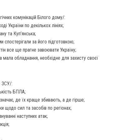
егічних комунікацій Білого дому/:
оді України по декількох лініях;
ану та Куп’янська;
ми спостерігали за його підготовкою;
ін все ще прагне завоювати Україну;
а мала обладнання, необхідне для захисту своєї
л ЗСУ/:
лькість БПЛА;
значає, де їх краще збивають, а де гірше;
и щодо сил та засобів по регіонах;
нуванні наступних атак;
кція;