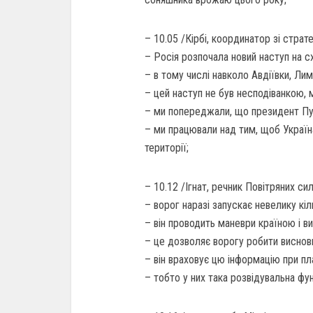
– 10.05 /Кірбі, координатор зі страт
– Росія розпочала новий наступ на сх
– в тому числі навколо Авдіївки, Лим
– цей наступ не був несподіванкою, 
– ми попереджали, що президент Пут
– ми працювали над тим, щоб Україн
території;
– 10.12 /Ігнат, речник Повітряних си
– ворог наразі запускає невелику кі
– він проводить маневри країною і ви
– це дозволяє ворогу робити висновк
– він враховує цю інформацію при пла
– тобто у них така розвідувальна фун