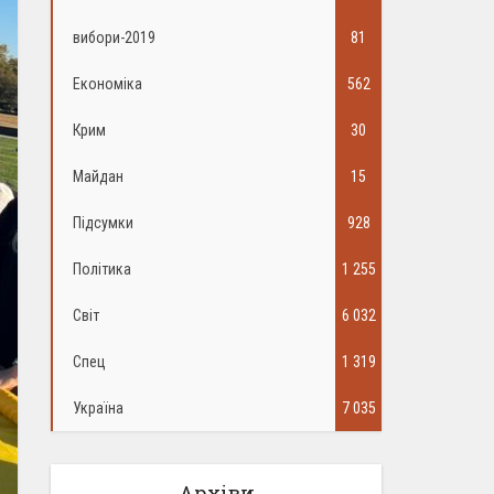
вибори-2019
81
Економіка
562
Крим
30
Майдан
15
Підсумки
928
Політика
1 255
Світ
6 032
Спец
1 319
Україна
7 035
Архіви