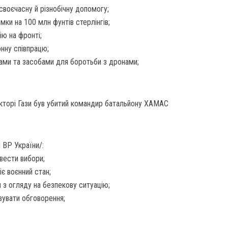
своєчасну й різнобічну допомогу;
мки на 100 млн фунтів стерлінгів;
ю на фронті;
нну співпрацю;
ами та засобами для боротьби з дронами;
секторі Гази був убитий командир батальйону ХАМАС
 ВР України/:
вести вибори;
є воєнний стан;
 з огляду на безпекову ситуацію;
ізувати обговорення;