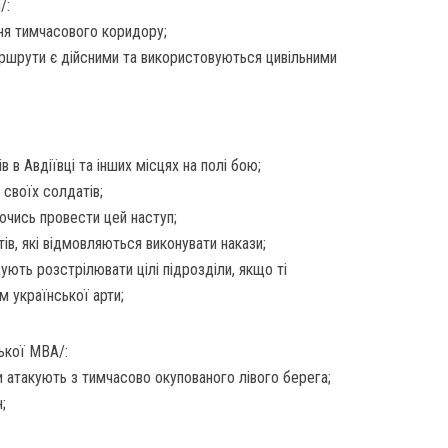
/:
ння тимчасового коридору;
аршрути є дійсними та використовуються цивільними
в в Авдіївці та інших місцях на полі бою;
своїх солдатів;
ючись провести цей наступ;
ів, які відмовляються виконувати накази;
ють розстрілювати цілі підрозділи, якщо ті
м української арти;
ької МВА/:
и атакують з тимчасово окупованого лівого берега;
;