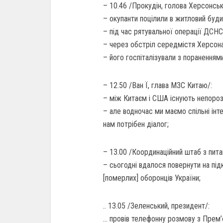
– 10.46 /Прокудін, голова Херсонськ
– окупанти поцілили в житловий будин
– під час рятувальної операції ДСНС 
– через обстріл середмістя Херсона
– його госпіталізували з пораненнями
– 12.50 /Ван Ї, глава МЗС Китаю/:
– між Китаєм і США існують непорозу
– але водночас ми маємо спільні інт
нам потрібен діалог;
– 13.00 /Координаційний штаб з пит
– сьогодні вдалося повернути на під
[померлих] оборонців України;
.. 13.05 /Зеленський, президент/:
… провів телефонну розмову з Прем’