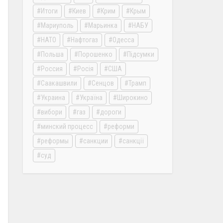
Итоги
Киев
Крим
Крым
Мариуполь
Марьинка
НАБУ
НАТО
Нафтогаз
Одесса
Польша
Порошенко
Підсумки
Россия
Росія
США
Саакашвили
Сенцов
Трамп
Украина
Україна
Широкино
вибори
газ
дороги
минский процесс
реформи
реформы
санкции
санкції
суд