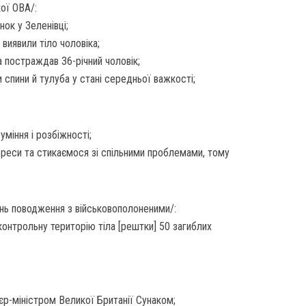
ої ОВА/:
ок у Зеленівці;
виявили тіло чоловіка;
 постраждав 36-річний чоловік;
 спини й тулуба у стані середньої важкості;
міння і розбіжності;
ереси та стикаємося зі спільними проблемами, тому
ань поводження з військовополоненими/:
контрольну територію тіла [рештки] 50 загиблих
єр-міністром Великої Британії Сунаком;