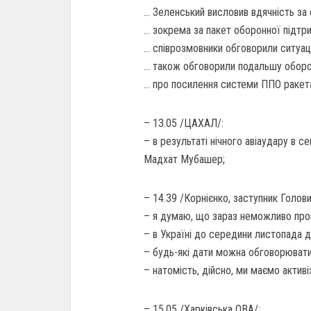
… Зеленський висловив вдячність за 
… зокрема за пакет оборонної підтри
… співрозмовники обговорили ситуаці
… також обговорили подальшу оборо
… про посилення системи ППО ракет
– 13.05 /ЦАХАЛ/:
– в результаті нічного авіаудару в 
Мадхат Мубашер;
– 14.39 /Корнієнко, заступник Голови
– я думаю, що зараз неможливо про
– в Україні до середини листопада ді
– будь-які дати можна обговорювати
– натомість, дійсно, ми маємо актив
– 15.05 /Харківська ОВА/: