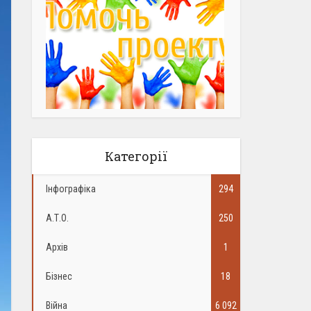
Категорії
Інфографіка
294
А.Т.О.
250
Архів
1
Бізнес
18
Війна
6 092