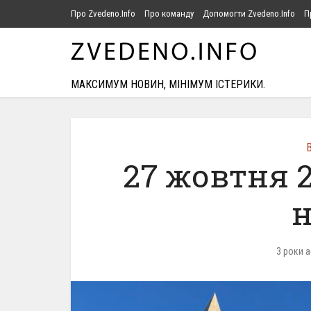
Про Zvedeno.Info
Про команду
Допомогти Zvedeno.Info
П
МАКСИМУМ НОВИН, МІНІМУМ ІСТЕРИКИ.
В
27 жовтня 
н
3 роки 