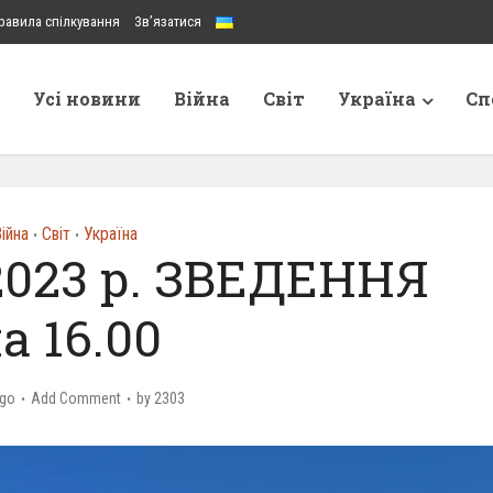
равила спілкування
Зв’язатися
Усі новини
Війна
Світ
Україна
Сп
ійна
Світ
Україна
•
•
2023 р. ЗВЕДЕННЯ
а 16.00
ago
Add Comment
by
2303