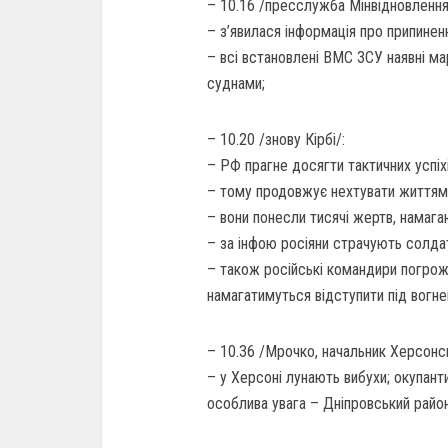
– 10.16 /пресслужба Мінвідновлення
– з’явилася інформація про припине
– всі встановлені ВМС ЗСУ наявні м
суднами;
– 10.20 /знову Кірбі/:
– РФ прагне досягти тактичних успіхі
– тому продовжує нехтувати життям 
– вони понесли тисячі жертв, намага
– за інфою росіяни страчують солдат
– також російські командири погрожу
намагатимуться відступити під вогне
– 10.36 /Мрочко, начальник Херсонс
– у Херсоні лунають вибухи; окупант
особлива увага – Дніпровський район