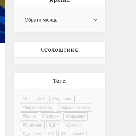
Оголошення
Теги
ЄС
АТО
Авдеевка
Верховна Рада
Верховная Рада
Война
Газпром
Германия
Гройсман
ДНР
Донбас
Донбасс
ЕС
Зеленський