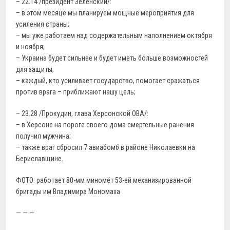
– 22.14 /президент Зеленский/:
– в этом месяце мы планируем мощные мероприятия для
усиления страны;
– мы уже работаем над содержательным наполнением октября
и ноября;
– Украина будет сильнее и будет иметь больше возможностей
для защиты;
– каждый, кто усиливает государство, помогает сражаться
против врага – приближают нашу цель;
– 23.28 /Прокудин, глава Херсонской ОВА/:
– в Херсоне на пороге своего дома смертельные ранения
получил мужчина;
– также враг сбросил 7 авиабомб в районе Николаевки на
Бериславщине.
ФОТО: работает 80-мм миномёт 53-ей механизированной
бригады им Владимира Мономаха
— — —