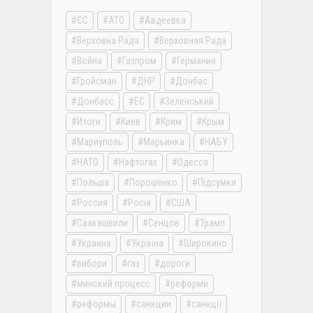
ЄС
АТО
Авдеевка
Верховна Рада
Верховная Рада
Война
Газпром
Германия
Гройсман
ДНР
Донбас
Донбасс
ЕС
Зеленський
Итоги
Киев
Крим
Крым
Мариуполь
Марьинка
НАБУ
НАТО
Нафтогаз
Одесса
Польша
Порошенко
Підсумки
Россия
Росія
США
Саакашвили
Сенцов
Трамп
Украина
Україна
Широкино
вибори
газ
дороги
минский процесс
реформи
реформы
санкции
санкції