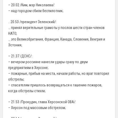
– 20.02 /Ким, мэр Николаева/:
– над городом сбили беспилотник;
.. 20.53 /президент Зеленский/:
… принял верительные грамоты у послов шести стран-членов
НАТО;
… это Великобритания, Франция, Канада, Словения, Венгрия и
Эстония;
– 21.37 /ДСНС/:
– вечером россияне нанесли удары сразу по двум
предприятиям в Херсоне;
– пожарные, прибыв на места, начали работы, но враг повторил
обстрелы;
– спасателям пришлось возвращаться к гашению пожаров,
когда обстрелы стихли;
– 21.53 /Прокудин, глава Херсонской ОВА/:
– Херсон под массовым обстрелом;