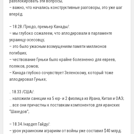
разблокировать эти вопросы;
– важно, что начались конструктивные разговоры, это уже шаг
вперёд;
– 18.28 /Трюдо, премьер Канады/:
– мы глубоко сожалеем, что аплодировали в парламенте
украинцу-эсесовцу;
– это было ужасным возмущениям памяти миллионов
погибших;
– чествование Гуньки было крайне болезненно для евреев,
поляков, ромов;
– Канада глубоко сочувствует Зеленскому, который тоже
аплодировал Гуньке;
.. 18.33 /США/:
… наложили санкции на 5 юр- и 2 физлица из Ирана, Китая и ОАЭ;
… все они причастны к поставкам компонентов для иранских
“Шахедов”;
– 18.34 /нардеп Гайду/:
– урон украинским аграриям от войны уже составил $40 млрд;