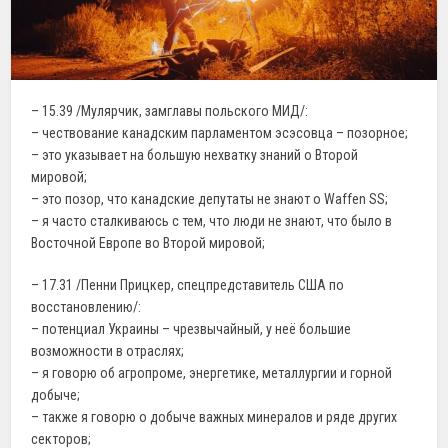
– 15.39 /Мулярчик, замглавы польского МИД/:
– чествование канадским парламентом эсэсовца – позорное;
– это указывает на большую нехватку знаний о Второй
мировой;
– это позор, что канадские депутаты не знают о Waffen SS;
– я часто сталкиваюсь с тем, что люди не знают, что было в
Восточной Европе во Второй мировой;
– 17.31 /Пенни Прицкер, спецпредставитель США по
восстановлению/:
– потенциал Украины – чрезвычайный, у неё большие
возможности в отраслях;
– я говорю об агропроме, энергетике, металлургии и горной
добыче;
– также я говорю о добыче важных минералов и ряде других
секторов;