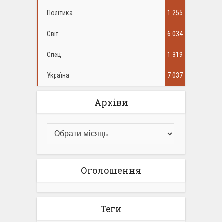
Політика
1 255
Світ
6 034
Спец
1 319
Україна
7 037
Архіви
Оголошення
Теги