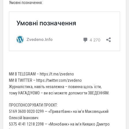
Умовні позначення:
МИ В TELEGRAM – https://t.me/zvedeno
МИ В TWITTER – https://twitter.com/zvedeno
Журналістика, навіть незалежна – повинна щось їсти,
тому НАГАДУЄМО – ви всі можете допомогти ЗВЕДЕННЯМ.
ПРОСПОНСОРУВАТИ ПРОЄКТ:
5169 3600 0020 0299 — «Приватбанк» на ім’я Маковецький
Олексій Іванович
5375 4141 1218 2398 — «Монобанк» на ім’я Кияшко Дмитро