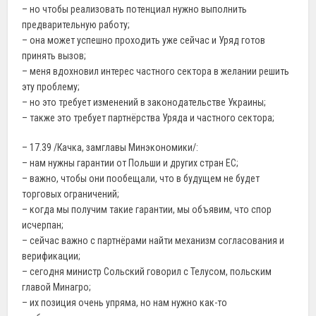
– но чтобы реализовать потенциал нужно выполнить
предварительную работу;
– она может успешно проходить уже сейчас и Уряд готов
принять вызов;
– меня вдохновил интерес частного сектора в желании решить
эту проблему;
– но это требует изменений в законодательстве Украины;
– также это требует партнёрства Уряда и частного сектора;
– 17.39 /Качка, замглавы Минэкономики/:
– нам нужны гарантии от Польши и других стран ЕС;
– важно, чтобы они пообещали, что в будущем не будет
торговых ограничений;
– когда мы получим такие гарантии, мы объявим, что спор
исчерпан;
– сейчас важно с партнёрами найти механизм согласования и
верификации;
– сегодня министр Сольский говорил с Телусом, польским
главой Минагро;
– их позиция очень упряма, но нам нужно как-то