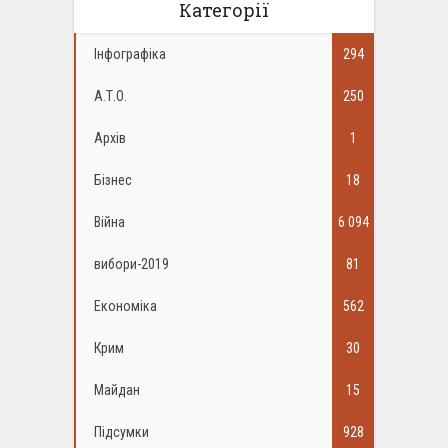
Категорії
Інфографіка
294
А.Т.О.
250
Архів
1
Бізнес
18
Війна
6 094
вибори-2019
81
Економіка
562
Крим
30
Майдан
15
Підсумки
928