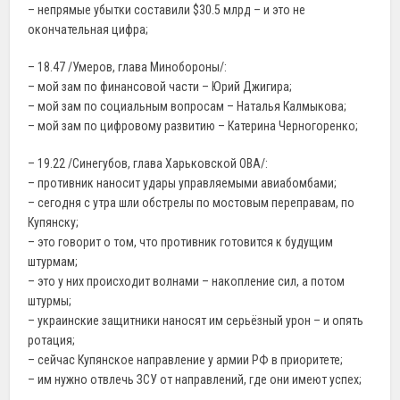
– непрямые убытки составили $30.5 млрд – и это не
окончательная цифра;
– 18.47 /Умеров, глава Минобороны/:
– мой зам по финансовой части – Юрий Джигира;
– мой зам по социальным вопросам – Наталья Калмыкова;
– мой зам по цифровому развитию – Катерина Черногоренко;
– 19.22 /Синегубов, глава Харьковской ОВА/:
– противник наносит удары управляемыми авиабомбами;
– сегодня с утра шли обстрелы по мостовым переправам, по
Купянску;
– это говорит о том, что противник готовится к будущим
штурмам;
– это у них происходит волнами – накопление сил, а потом
штурмы;
– украинские защитники наносят им серьёзный урон – и опять
ротация;
– сейчас Купянское направление у армии РФ в приоритете;
– им нужно отвлечь ЗСУ от направлений, где они имеют успех;