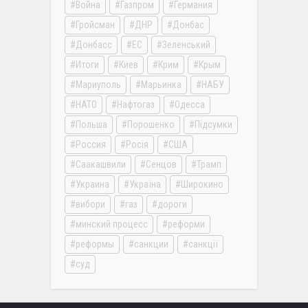
Война
Газпром
Германия
Гройсман
ДНР
Донбас
Донбасс
ЕС
Зеленський
Итоги
Киев
Крим
Крым
Мариуполь
Марьинка
НАБУ
НАТО
Нафтогаз
Одесса
Польша
Порошенко
Підсумки
Россия
Росія
США
Саакашвили
Сенцов
Трамп
Украина
Україна
Широкино
вибори
газ
дороги
минский процесс
реформи
реформы
санкции
санкції
суд