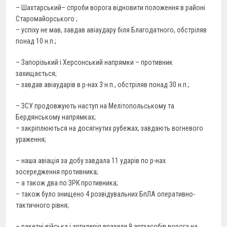
– Шахтарський– спроби ворога відновити положення в районі
Старомайорського ;
– успіху не мав, завдав авіаудару біля Благодатного, обстріляв
понад 10 н.п.;
– Запорізький і Херсонський напрямки – противник
захищається;
– завдав авіаударів в р-нах 3 н.п., обстріляв понад 30 н.п.;
– ЗСУ продовжують наступ на Мелітопольському та
Бердянському напрямках;
– закріплюються на досягнутих рубежах, завдають вогневого
ураження;
– наша авіація за добу завдала 11 ударів по р-нах
зосередження противника;
– а також два по ЗРК противника;
– також було знищено 4 розвідувальних БпЛА оперативно-
тактичного рівня;
– ракетні війська і артилерія вразили 9 артзасобів ворога на