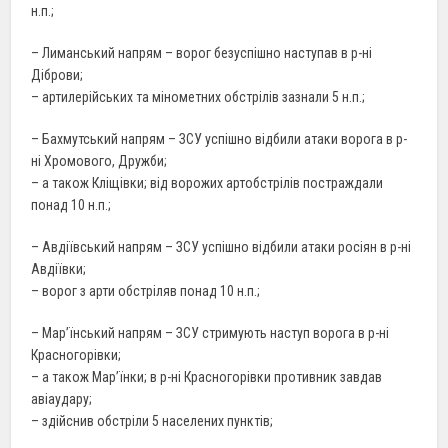
н.п.;
– Лиманський напрям – ворог безуспішно наступав в р-ні
Діброви;
– артилерійських та мінометних обстрілів зазнали 5 н.п.;
– Бахмутський напрям – ЗСУ успішно відбили атаки ворога в р-
ні Хромового, Дружби;
– а також Кліщівки; від ворожих артобстрілів постраждали
понад 10 н.п.;
– Авдіївський напрям – ЗСУ успішно відбили атаки росіян в р-ні
Авдіївки;
– ворог з арти обстріляв понад 10 н.п.;
– Мар’їнський напрям – ЗСУ стримують наступ ворога в р-ні
Красногорівки;
– а також Мар’їнки; в р-ні Красногорівки противник завдав
авіаудару;
– здійснив обстріли 5 населених пунктів;