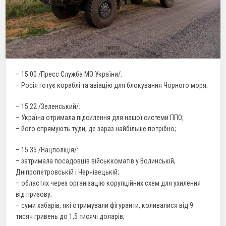
– 15.00 /Пресс Служба МО України/:
– Росія готує кораблі та авіацію для блокування Чорного моря;
– 15.22 /Зеленський/:
– Україна отримала підсилення для нашої системи ППО;
– його спрямують туди, де зараз найбільше потрібно;
– 15.35 /Нацполіція/:
– затримала посадовців військкоматів у Волинській,
Дніпропетровській і Чернівецькій;
– областях через організацію корупційних схем для ухилення
від призову;
– суми хабарів, які отримували фігуранти, коливалися від 9
тисяч гривень до 1,5 тисячі доларів;