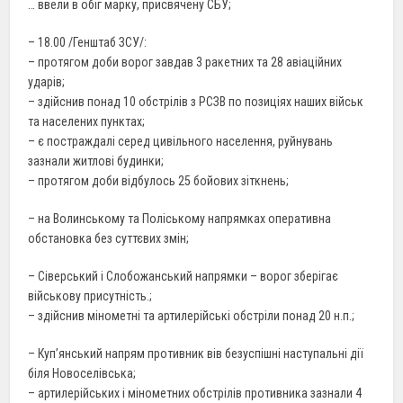
… ввели в обіг марку, присвячену СБУ;
– 18.00 /Генштаб ЗСУ/:
– протягом доби ворог завдав 3 ракетних та 28 авіаційних
ударів;
– здійснив понад 10 обстрілів з РСЗВ по позиціях наших військ
та населених пунктах;
– є постраждалі серед цивільного населення, руйнувань
зазнали житлові будинки;
– протягом доби відбулось 25 бойових зіткнень;
– на Волинському та Поліському напрямках оперативна
обстановка без суттєвих змін;
– Сіверський і Слобожанський напрямки – ворог зберігає
військову присутність.;
– здійснив мінометні та артилерійські обстріли понад 20 н.п.;
– Куп’янський напрям противник вів безуспішні наступальні дії
біля Новоселівська;
– артилерійських і мінометних обстрілів противника зазнали 4