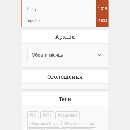
Спец
1 319
Україна
7 034
Архіви
Оголошення
Теги
ЄС
АТО
Авдеевка
Верховна Рада
Верховная Рада