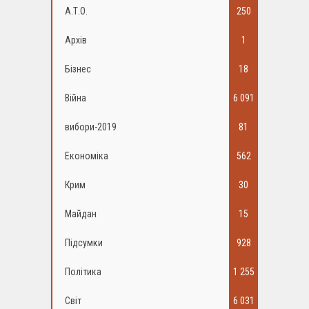
А.Т.О.
250
Архів
1
Бізнес
18
Війна
6 091
вибори-2019
81
Економіка
562
Крим
30
Майдан
15
Підсумки
928
Політика
1 255
Світ
6 031