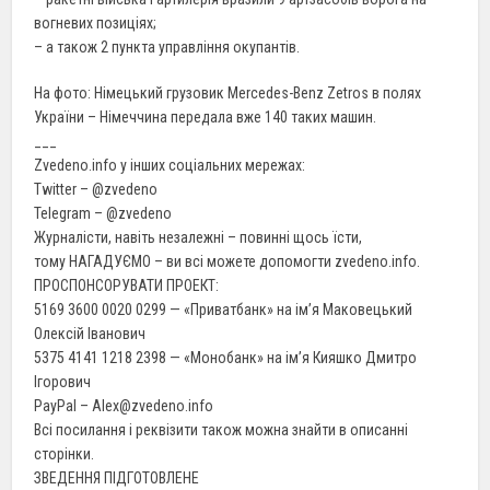
вогневих позиціях;
– а також 2 пункта управління окупантів.
На фото: Німецький грузовик Mercedes-Benz Zetros в полях
України – Німеччина передала вже 140 таких машин.
___
Zvedeno.info у інших соціальних мережах:
Twitter – @zvedeno
Telegram – @zvedeno
Журналісти, навіть незалежні – повинні щось їсти,
тому НАГАДУЄМО – ви всі можете допомогти zvedeno.info.
ПРОСПОНСОРУВАТИ ПРОЕКТ:
5169 3600 0020 0299 — «Приватбанк» на ім’я Маковецький
Олексій Іванович
5375 4141 1218 2398 — «Монобанк» на ім’я Кияшко Дмитро
Ігорович
PayPal – Alex@zvedeno.info
Всі посилання і реквізити також можна знайти в описанні
сторінки.
ЗВЕДЕННЯ ПІДГОТОВЛЕНЕ