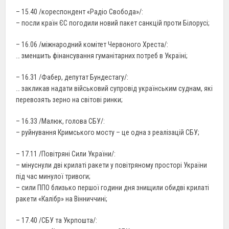
– 15.40 /кореспондент «Радіо Свобода»/:
– посли країн ЄС погодили новий пакет санкцій проти Білорусі;
– 16.06 /міжнародний комітет Червоного Хреста/:
… зменшить фінансування гуманітарних потреб в Україні;
– 16.31 /Фабер, депутат Бундестагу/:
… закликав надати військовий супровід українським суднам, які
перевозять зерно на світові ринки;
– 16.33 /Малюк, голова СБУ/:
– руйнування Кримського мосту – це одна з реалізацій СБУ;
– 17.11 /Повітряні Сили України/:
– мінуснули дві крилаті ракети у повітряному просторі України
під час минулої тривоги;
– сили ППО близько першої години дня знищили обидві крилаті
ракети «Калібр» на Вінниччині;
– 17.40 /СБУ та Укрпошта/: