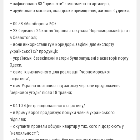
– зафіксовано 83 “прильоти” з мінометів та артилерії;
– зруйновано магазин, складське приміщення, житлові будинки;
– 00.58 /Міноборони РФ/:
– 23 березня і 24 квітня Україна атакувала Чорноморський флот
в Севастополі;
– вони використали гум коридори, задіяні для експорту
української с/г продукції;
– українські безекіпажні катери були запущені з акваторії порту
Одеси;
– саме їх визначеного для реалізації “чорноморської
ініціативи”;
– цим Україна поставила під загрозу чергове продовження
“зернової угоди” після 18 травня;
– 04.10 /Центр національного спротиву/:
– в Криму ворог продовжує пошуки членів українського
підпілля;
– окупанти провели обшуки квартир у тих, кого підозрюють у
“нелояльності”;
– обшуки проводили навіть без присутності господарів;