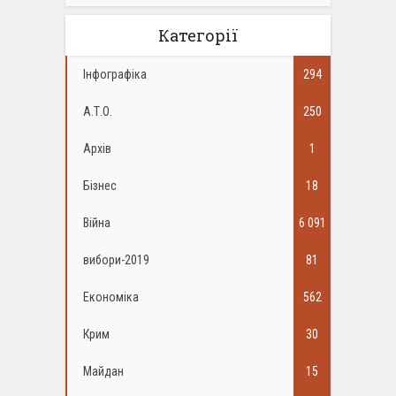
Категорії
Інфографіка
294
А.Т.О.
250
Архів
1
Бізнес
18
Війна
6 091
вибори-2019
81
Економіка
562
Крим
30
Майдан
15