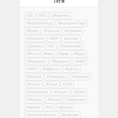
Теги
ЄС
АТО
Авдеевка
Верховна Рада
Верховная Рада
Война
Газпром
Германия
Гройсман
ДНР
Донбас
Донбасс
ЕС
Зеленський
Итоги
Киев
Крим
Крым
Мариуполь
Марьинка
НАБУ
НАТО
Нафтогаз
Одесса
Польша
Порошенко
Підсумки
Россия
Росія
США
Саакашвили
Сенцов
Трамп
Украина
Україна
Широкино
вибори
газ
дороги
минский процесс
реформи