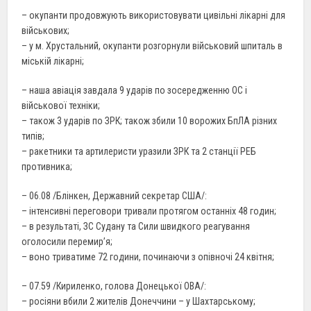
– окупанти продовжують використовувати цивільні лікарні для
військових;
– у м. Хрустальний, окупанти розгорнули військовий шпиталь в
міській лікарні;
– наша авіація завдала 9 ударів по зосередженню ОС і
військової техніки;
– також 3 ударів по ЗРК; також збили 10 ворожих БпЛА різних
типів;
– ракетники та артилеристи уразили ЗРК та 2 станції РЕБ
противника;
– 06.08 /Блінкен, Державний секретар США/:
– інтенсивні переговори тривали протягом останніх 48 годин;
– в результаті, ЗС Судану та Сили швидкого реагування
оголосили перемир’я;
– воно триватиме 72 години, починаючи з опівночі 24 квітня;
– 07.59 /Кириленко, голова Донецької ОВА/:
– росіяни вбили 2 жителів Донеччини – у Шахтарському;