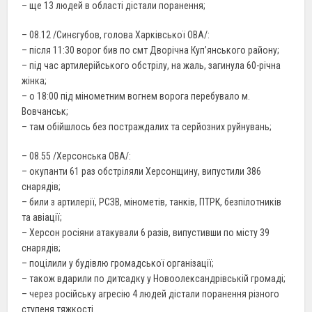
– ще 13 людей в області дістали поранення;
– 08.12 /Синєгубов, голова Харківської ОВА/:
– після 11:30 ворог бив по смт Дворічна Куп’янського району;
– під час артилерійського обстрілу, на жаль, загинула 60-річна
жінка;
– о 18:00 під мінометним вогнем ворога перебувало м.
Вовчанськ;
– там обійшлось без постраждалих та серйозних руйнувань;
– 08.55 /Херсонська ОВА/:
– окупанти 61 раз обстріляли Херсонщину, випустили 386
снарядів;
– били з артилерії, РСЗВ, мінометів, танків, ПТРК, безпілотників
та авіації;
– Херсон росіяни атакували 6 разів, випустивши по місту 39
снарядів;
– поцілили у будівлю громадської організації;
– також вдарили по дитсадку у Новоолександрівській громаді;
– через російську агресію 4 людей дістали поранення різного
ступеня тяжкості.