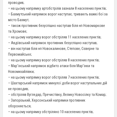
проводив;
– на цьому напрямку артобстрілів зазнали 8 населених пунктів;
– Бахмутський напрямок ворог наступає; тривають важкі бої за
місто Бахмут;
– також противник безуспішно наступав біля нп Новомаркове
та Хромове;
– на цьому напрямку ворог обстріляв 11 населених пунктів;
– Авдіївський напрямок противник безуспішно наступав;
– він наступав біля нп Новокалинове, Степове, Сєверне та
Первомайське;
– на цьому напрямку ворог обстріляв 8 населених пунктів;
– Мар’їнський напрямок відбито атаки біля Мар’їнки та
Новомихайлівки;
– на цьому напрямку ворог обстріляв 7 населених пунктів;
– Шахтарський напрямок минулої доби ворог наступальних дій
не проводив;
– обстріляв Вугледар, Пречистівку, Велику Новосілку та Комар;
– Запорізький, Херсонський напрямки противник
обороняється;
– на цьому напрямку обстріляно 10 населених пунктів;