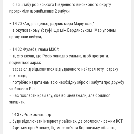
… біля штабу російського Південного військового округу
прогриміли щонайменше 2 вибухи;
– 14.20 /Андрющенко, радник мера Маріуполя/:
– в окупованому Урзуфі, що між Бердянськом і Маріуполем,
пролунали вибухи;
– 14.32 /Кулеба, глава МЗС/:
– ті, хто казав, що Росія занадто сильна, щоб програти:
подивіться зараз;
– зараз слід відмовитися від удаваного нейтралітету і страху
ескалації;
– потрібно надати нам всю необхідну зброю і забути про дружбу
чи бізнес з РФ;
– час покласти край злу, яке всі зневажали, але боялися
знищити;
.. 14.37 /Роскомнагляд/:
… буде відключати інтернет у районах, де оголосили режим КОТ;
… йдеться про Москву, Підмосков’я та Воронезьку область;