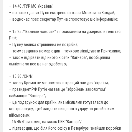
– 14.40 /ГУР МО України/:
– по наших даних Путін екстрено виїхав з Москви на Валдай;
– водночас прес секретар Путіна спростовує цю інформацію;
– 15.25 /”Важные новости” з посиланням на джерело в генштабі
РФ/:
– Путіну велика стрілянина не потрібна;
– тому завдання номер один – точково ліквідувати Пригожина;
– також відірвати від нього кістяк “Вагнера”, пообіцявши
амністію за все це неподобство;
– 15.30 /CNN/:
– хаос у Кремлі не міг настати в кращий час для України;
– президент РФ Путін назвав це “збройним заколотом”
найманців “Вагнера”;
– це подарунок для країни, яка місяцями готувалася до
контрнаступу, щоб завдати нищівного удару по російським
військовим;
.. 15.46 /Пригожин, ватажок ПВК “Вагнер”/:
… підтвердив, що біля його офісу в Петербурзі знайшли коробки