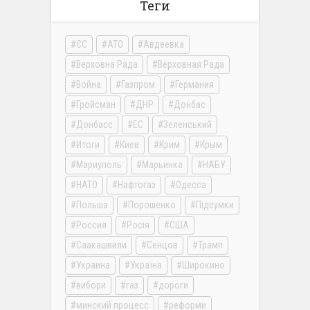
Теги
ЄС
АТО
Авдеевка
Верховна Рада
Верховная Рада
Война
Газпром
Германия
Гройсман
ДНР
Донбас
Донбасс
ЕС
Зеленський
Итоги
Киев
Крим
Крым
Мариуполь
Марьинка
НАБУ
НАТО
Нафтогаз
Одесса
Польша
Порошенко
Підсумки
Россия
Росія
США
Саакашвили
Сенцов
Трамп
Украина
Україна
Широкино
вибори
газ
дороги
минский процесс
реформи