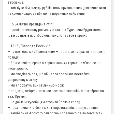
з грошима;
… там було 4 мільярди рублів, вони призначалися для виплати зп
та компенсацію за вбитих та поранених найманців;
.. 15.54 /Путін, президент РФ/:
… провів телефонну розмову із главою Туреччини Ердоганом;
… він розповів про збройний заколот у себе в країні;
– 16.15 /”Свобода России”/:
– на полі бою ми з Пригожиним – вороги, але зараз він говорить
правду;
– боягузливі генерали відправляють як гарматне м’ясо сотні
тисяч росіян;
– ми сподіваємося, що війна зла проти зла послабить
репресивну машину;
– ми з побратимами звільнимо Росію;
– солдати, офіцери: ваш час настав; розверніть свою зброю на
вежі Кремля;
– не дайте міжусобицям втопити Росію в крові;
– пора припинити безглузде і жорстоке вбивство українців;
– загибель на фронті тисяч росіян і повернутися додому: туди,