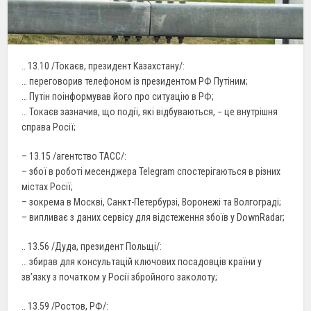
.. 13.10 /Токаєв, президент Казахстану/:
… переговорив телефоном із президентом РФ Путіним;
… Путін поінформував його про ситуацію в РФ;
… Токаєв зазначив, що події, які відбуваються, − це внутрішня
справа Росії;
– 13.15 /агентство ТАСС/:
– збої в роботі месенджера Telegram спостерігаються в різних
містах Росії;
– зокрема в Москві, Санкт-Петербурзі, Воронежі та Волгограді;
– випливає з даних сервісу для відстеження збоїв у DownRadar;
.. 13.56 /Дуда, президент Польщі/:
… збирав для консультацій ключових посадовців країни у
зв’язку з початком у Росії збройного заколоту;
.. 13.59 /Ростов, РФ/: