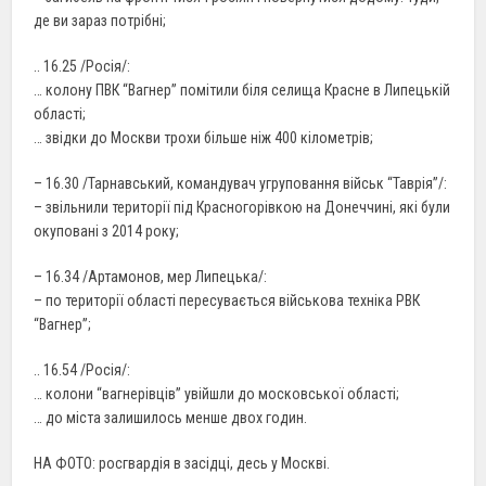
де ви зараз потрібні;
.. 16.25 /Росія/:
… колону ПВК “Вагнер” помітили біля селища Красне в Липецькій
області;
… звідки до Москви трохи більше ніж 400 кілометрів;
– 16.30 /Тарнавський, командувач угруповання військ “Таврія”/:
– звільнили території під Красногорівкою на Донеччині, які були
окуповані з 2014 року;
– 16.34 /Артамонов, мер Липецька/:
– по території області пересувається військова техніка РВК
“Вагнер”;
.. 16.54 /Росія/:
… колони “вагнерівців” увійшли до московської області;
… до міста залишилось менше двох годин.
НА ФОТО: росгвардія в засідці, десь у Москві.