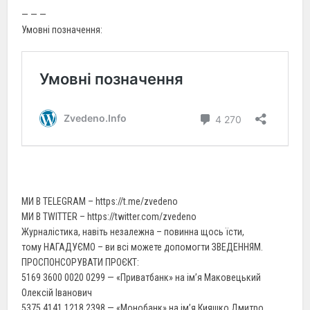
— — —
Умовні позначення:
МИ В TELEGRAM – https://t.me/zvedeno
МИ В TWITTER – https://twitter.com/zvedeno
Журналістика, навіть незалежна – повинна щось їсти,
тому НАГАДУЄМО – ви всі можете допомогти ЗВЕДЕННЯМ.
ПРОСПОНСОРУВАТИ ПРОЄКТ:
5169 3600 0020 0299 — «Приватбанк» на ім’я Маковецький
Олексій Іванович
5375 4141 1218 2398 — «Монобанк» на ім’я Кияшко Дмитро