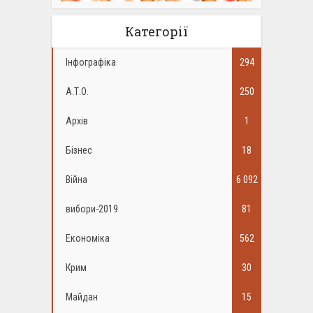
Категорії
Інфографіка
294
А.Т.О.
250
Архів
1
Бізнес
18
Війна
6 092
вибори-2019
81
Економіка
562
Крим
30
Майдан
15