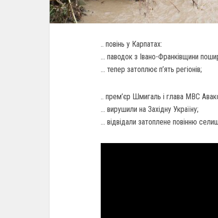
.. повінь у Карпатах:
… паводок з Івано-Франківщини поши
… тепер затоплює п’ять регіонів;
.. прем’єр Шмигаль і глава МВС Авак
… вирушили на Західну Україну;
… відвідали затоплене повінню селищ