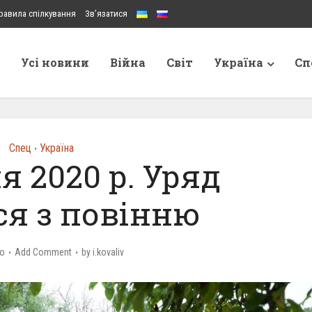
равила спілкування
Зв’язатися
Усі новини
Війна
Світ
Україна
Сп
Спец
Україна
•
я 2020 р. Уряд
ся з повінню
go
Add Comment
by
i.kovaliv