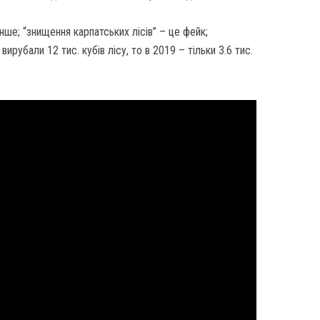
нше; “знищення карпатських лісів” – це фейк;
ирубали 12 тис. кубів лісу, то в 2019 – тільки 3.6 тис.