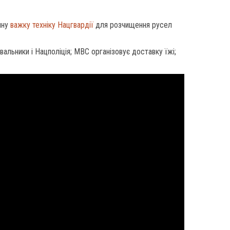
ину
важку техніку Нацгвардії
для розчищення русел
льники і Нацполіція; МВС організовує доставку їжі;