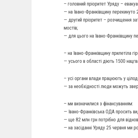
– головний пріоритет Уряду – евакуа
— на Івано-Франківщину перекинуто 
— другий пріоритет – розчищення зат
мостів;
— для цього на Івано-Франківщину пе
– на Івано-Франківщину прилетіла гір
— усього в області діють 1500 нацгва
– усі органи влади працюють у ціло
— за необхідності люди можуть звер
– ми визначилися з фінансуванням:
— Івано-Франківська ОДА просить вид
— ще 82 млн грн потрібно для віднов
— на засіданні Уряду 25 червня ми р