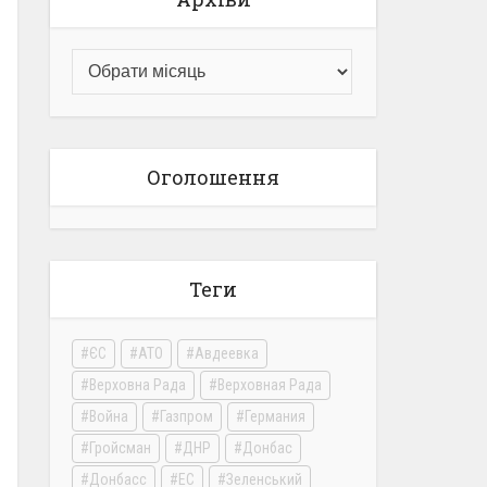
Оголошення
Теги
ЄС
АТО
Авдеевка
Верховна Рада
Верховная Рада
Война
Газпром
Германия
Гройсман
ДНР
Донбас
Донбасс
ЕС
Зеленський