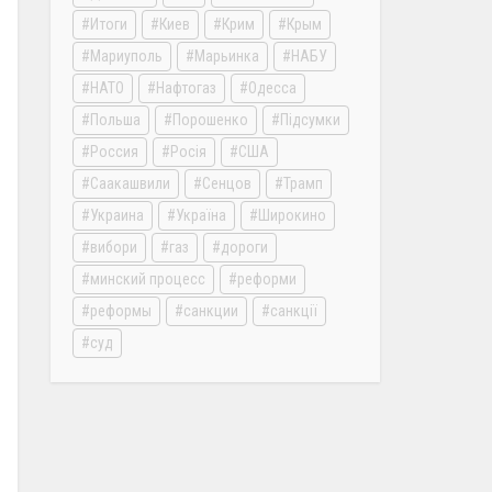
Итоги
Киев
Крим
Крым
Мариуполь
Марьинка
НАБУ
НАТО
Нафтогаз
Одесса
Польша
Порошенко
Підсумки
Россия
Росія
США
Саакашвили
Сенцов
Трамп
Украина
Україна
Широкино
вибори
газ
дороги
минский процесс
реформи
реформы
санкции
санкції
суд