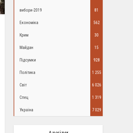
вибори-2019
81
Економіка
562
Крим
30
Майдан
15
Підсумки
928
Політика
1 255
Світ
6 026
Спец
1 319
Україна
7 029
Архіви