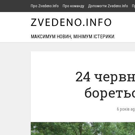
Про Zvedeno.Info
Про команду
Допомогти Zvedeno.Info
П
МАКСИМУМ НОВИН, МІНІМУМ ІСТЕРИКИ.
24 червн
бореть
6 років a