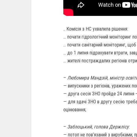
.. Комісія з НС ухвалила рішення:
… почати гідрологічний моніторинг п
… почати санітарний моніторинг, щоб 
… до 1 липня підрахувати втрати, за
… жителі постраждалих регіонів отр
–
Любомира Мандзій, міністр освіт
— випускники з регіонів, уражених по
— друга сесія ЗНО пройде 24 липня 
— для здачі ЗНО в другу сесію треба
оцінювання;
–
Заблоцький, голова Держлісу
:
— потоп не пов’язаний з вирубками; п