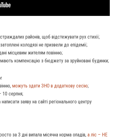
остраждалих районів, щоб відстежувати рух стихії;
затоплені колодязі не призвели до епідемії;
вдані місцевим жителям повінню;
имають компенсацію з бюджету за зруйновані будинки;
и
:
вінню,
можуть здати ЗНО в додаткову сесію
;
– 10 серпня;
 написати заяву на сайті регіонального центру
росто за 3 дні випала місячна норма опадів,
а ліс – НЕ