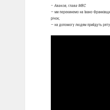
–
Аваков, глава МВС
:
— ми перекинемо на Івано-Франківщ
річок;
— на допомогу людям прийдуть рятува