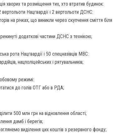
ція хворих та розміщення тих, хто втратив будинок:
2 вертольоти Нацгвардії і 2 вертольоти ДСНС:
орів на річках, що виникли через скупчення сміття біля
рекинуті додаткові частини ДСНС з технікою;
ська рота Нацгвардії і 50 спецназівців МВС:
рдійців, нацполіцейських і рятувальників;
добовому режимі:
татися до голів ОТГ або в РДА;
ілити 500 млн грн на відновлення області;
лення дамб і берегів;
озглянемо виділення цих коштів з резервного фонду;