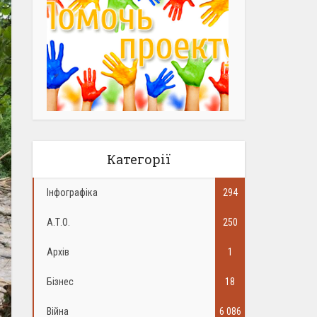
Категорії
Інфографіка
294
А.Т.О.
250
Архів
1
Бізнес
18
Війна
6 086