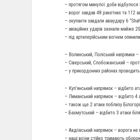
– протягом минулої доби відбулося 5
– ворог завдав 48 ракетних та 112 ав
– окупанти завдали авіаудару 6 “Sh
– авіаційних ударів зазнали майже 20
– під артилерійським вогнем опинили
– Волинський, Поліський напрямки – 
– Сіверський, Слобожанський – проти
– у прикордонних районах проводить 
– Куп’янський напрямок – відбито ата
– Лиманський напрямок – відбито 4 а
– також ще 2 атаки поблизу Білогорі
– Бахмутський – відбито 3 атаки біля 
– Авдіївський напрямок – ворога не 
– наші воїни стійко тримають оборон