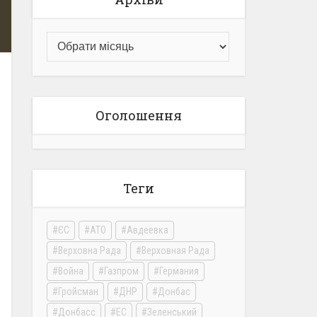
Оголошення
Теги
ЄС
АТО
Авдеевка
Верховна Рада
Верховная Рада
Война
Газпром
Германия
Гройсман
ДНР
Донбас
Донбасс
ЕС
Зеленський