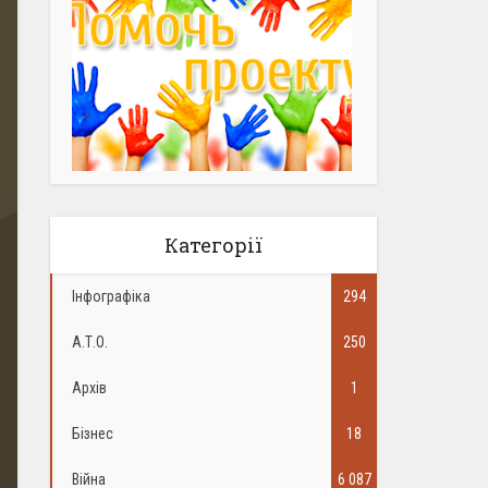
Категорії
Інфографіка
294
А.Т.О.
250
Архів
1
Бізнес
18
Війна
6 087