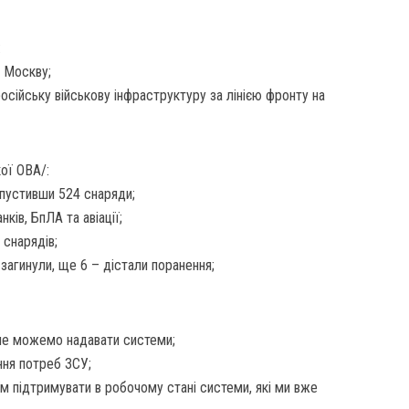
:
а Москву;
російську військову інфраструктуру за лінією фронту на
ої ОВА/:
ипустивши 524 снаряди;
нків, БпЛА та авіації;
 снарядів;
загинули, ще 6 – дістали поранення;
 не можемо надавати системи;
ння потреб ЗСУ;
 підтримувати в робочому стані системи, які ми вже