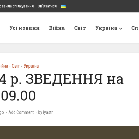
равила спілкування
Зв’язатися
Усі новини
Війна
Світ
Україна
Сп
ійна
Світ
Україна
•
•
24 р. ЗВЕДЕННЯ на
09.00
go
Add Comment
by
iyastr