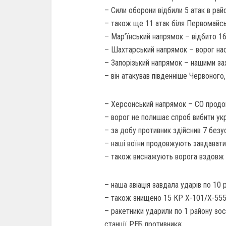
– Сили оборони відбили 5 атак в рай
– також ще 11 атак біля Первомайсь
– Мар’їнський напрямок – відбито 16 
– Шахтарський напрямок – ворог наст
– Запорізький напрямок – нашими зах
– він атакував південніше Червоного
– Херсонський напрямок – СО продо
– ворог не полишає спроб вибити укра
– за добу противник здійснив 7 безу
– наші воїни продовжують завдавати о
– також виснажують ворога вздовж вс
– наша авіація завдала ударів по 10
– також знищено 15 КР Х-101/Х-555/
– ракетники ударили по 1 району зос
станції РЕБ противника;