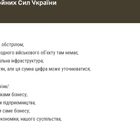
м обстрілом;
жодного військового обʼєкту там немає;
ільна інфраструктура;
ян, але ця сумна цифра може уточнюватися;
їни/:
ками бізнесу;
и підприємництва;
и саме бізнесу;
кономіки, нашого суспільства;