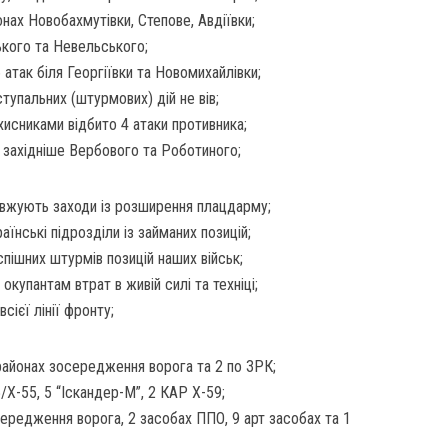
онах Новобахмутівки, Степове, Авдіївки;
кого та Невельського;
атак біля Георгіївки та Новомихайлівки;
упальних (штурмових) дій не вів;
исниками відбито 4 атаки противника;
, західніше Вербового та Роботиного;
вжують заходи із розширення плацдарму;
їнські підрозділи із займаних позицій;
спішних штурмів позицій наших військ;
купантам втрат в живій силі та техніці;
ієї лінії фронту;
 районах зосередження ворога та 2 по ЗРК;
Х-55, 5 “Іскандер-М”, 2 КАР Х-59;
ередження ворога, 2 засобах ППО, 9 арт засобах та 1