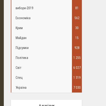
вибори-2019
81
Економіка
562
Крим
30
Майдан
15
Підсумки
928
Політика
1 255
Світ
6 027
Спец
1 319
Україна
7 030
Архіви