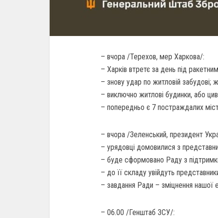
– вчора /Терехов, мер Харкова/:
– Харків втретє за день під ракетни
– знову удар по житловій забудові; 
– виключно житлові будинки, або цив
– попередньо є 7 постраждалих міст
– вчора /Зеленський, президент Укра
– урядовці домовилися з представни
– буде сформовано Раду з підтримк
– до її складу увійдуть представник
– завдання Ради – зміцнення нашої е
– 06.00 /Генштаб ЗСУ/: