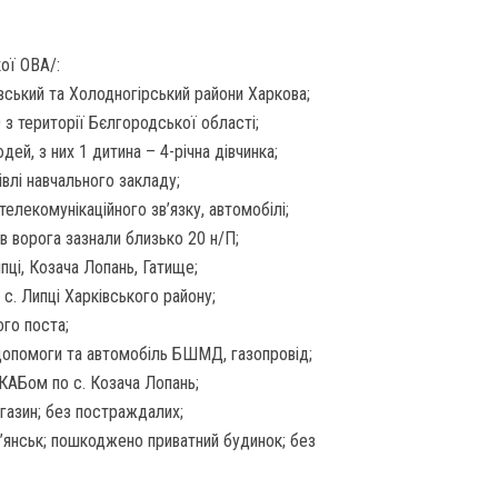
кої ОВА/:
вський та Холодногірський райони Харкова;
з території Бєлгородської області;
ей, з них 1 дитина – 4-річна дівчинка;
влі навчального закладу;
елекомунікаційного зв’язку, автомобілі;
ів ворога зазнали близько 20 н/П;
ипці, Козача Лопань, Гатище;
с. Липці Харківського району;
го поста;
допомоги та автомобіль БШМД, газопровід;
КАБом по с. Козача Лопань;
газин; без постраждалих;
п’янськ; пошкоджено приватний будинок; без