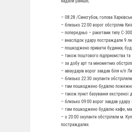
надали раніше;
– 08.28 /Синєгубов, голова Харківсь
– близько 22:00 ворог обстріляв Киї
– попередньо – ракетами типу С-300 
– внаслідок удару постраждали 9 люд
– пошкоджено приватні будинки, буді
– також поштового підприємства та т
– за добу арт та мінометних обстріл
– авіаударів ворог завдав біля н/п Л
– близько 22:30 окупанти обстріляли 
– там пошкоджено будівлю пожежно
– також пункт базування екстреної 
– близько 09:00 ворог завдав удару 
– там пошкоджено будівлю кафе, ма
– о 20:00 окупанти обстріляли м. Ку
постраждалих.