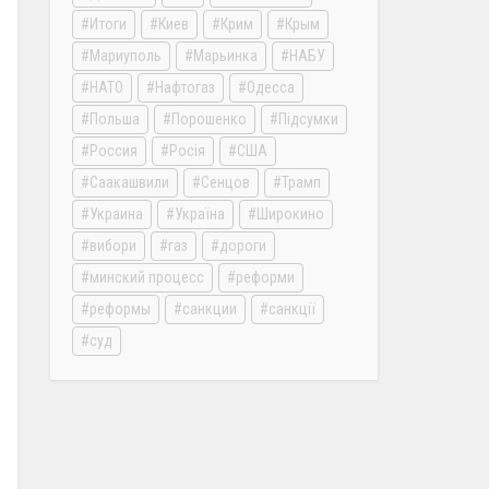
Итоги
Киев
Крим
Крым
Мариуполь
Марьинка
НАБУ
НАТО
Нафтогаз
Одесса
Польша
Порошенко
Підсумки
Россия
Росія
США
Саакашвили
Сенцов
Трамп
Украина
Україна
Широкино
вибори
газ
дороги
минский процесс
реформи
реформы
санкции
санкції
суд