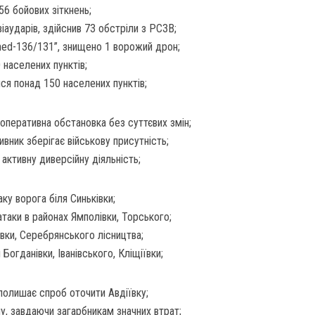
6 бойових зіткнень;
іаударів, здійснив 73 обстріли з РСЗВ;
ahed-136/131”, знищено 1 ворожий дрон;
 населених пунктів;
ся понад 150 населених пунктів;
оперативна обстановка без суттєвих змін;
вник зберігає військову присутність;
активну диверсійну діяльність;
ку ворога біля Синьківки;
таки в районах Ямполівки, Торського;
вки, Серебрянського лісництва;
Богданівки, Іванівського, Кліщіївки;
полишає спроб оточити Авдіївку;
у, завдаючи загарбникам значних втрат;