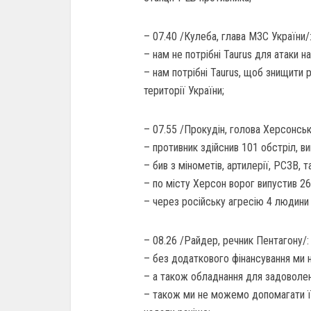
– 07.40 /Кулеба, глава МЗС України/
– нам не потрібні Taurus для атаки н
– нам потрібні Taurus, щоб знищити 
території України;
– 07.55 /Прокудін, голова Херсонськ
– противник здійснив 101 обстріл, в
– бив з мінометів, артилерії, РСЗВ, та
– по місту Херсон ворог випустив 26
– через російську агресію 4 людини 
– 08.26 /Райдер, речник Пентагону/:
– без додаткового фінансування ми
– а також обладнання для задоволе
– також ми не можемо допомагати їм