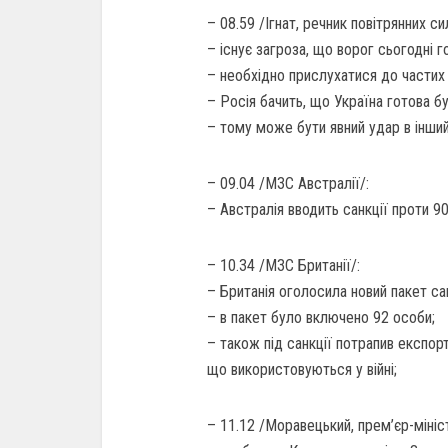
– 08.59 /Ігнат, речник повітрянних си
– існує загроза, що ворог сьогодні 
– необхідно прислухатися до частих 
– Росія бачить, що Україна готова бу
– тому може бути явний удар в інший
– 09.04 /МЗС Австралії/:
– Австралія вводить санкції проти 9
– 10.34 /МЗС Британії/:
– Британія оголосила новий пакет сан
– в пакет було включено 92 особи;
– також під санкції потрапив експорт
що використовуються у війні;
– 11.12 /Моравецький, прем’єр-мініс