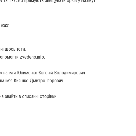
А та Т-72Б3 прямують знищувати орків у Бахмут.
ежах:
ні щось їсти,
помогти zvedeno.info.
» на ім’я Юхименко Євгеній Володимирович
на ім’я Кияшко Дмитро Ігорович
а знайти в описанні сторінки.