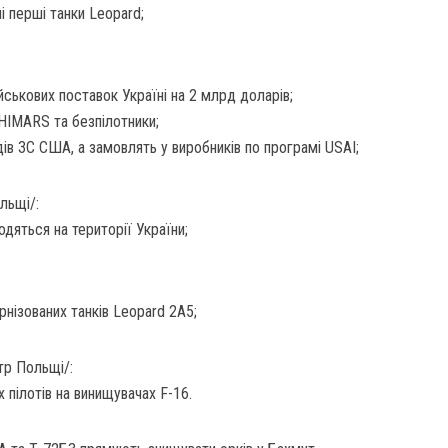
і перші танки Leopard;
ськових поставок Україні на 2 млрд доларів;
 HIMARS та безпілотники;
ів ЗС США, а замовлять у виробників по програмі USAI;
льщі/:
одяться на території України;
нізованих танків Leopard 2A5;
тр Польщі/:
 пілотів на винищувачах F-16.