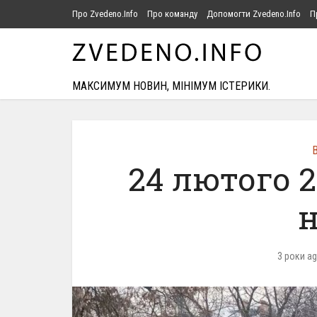
Про Zvedeno.Info
Про команду
Допомогти Zvedeno.Info
П
МАКСИМУМ НОВИН, МІНІМУМ ІСТЕРИКИ.
В
24 лютого 
н
3 роки a