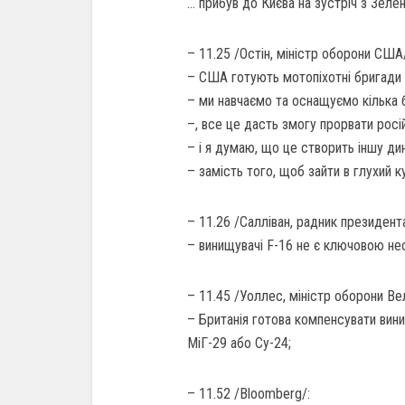
… прибув до Києва на зустріч з Зеле
– 11.25 /Остін, міністр оборони США
– США готують мотопіхотні бригади 
– ми навчаємо та оснащуємо кілька б
–, все це дасть змогу прорвати росі
– і я думаю, що це створить іншу дин
– замість того, щоб зайти в глухий ку
– 11.26 /Салліван, радник президен
– винищувачі F-16 не є ключовою нео
– 11.45 /Уоллес, міністр оборони Ве
– Британія готова компенсувати вини
МіГ-29 або Су-24;
– 11.52 /Bloomberg/: