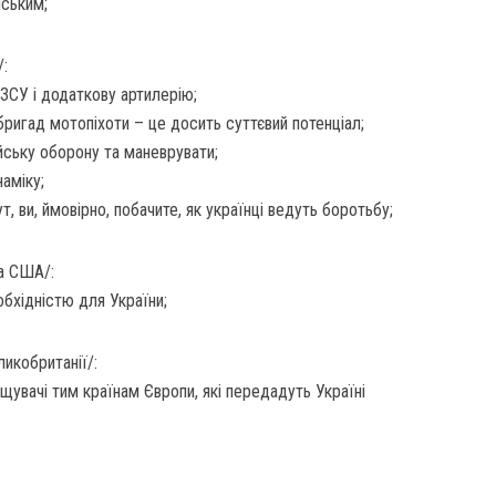
нським;
/:
ЗСУ і додаткову артилерію;
ригад мотопіхоти – це досить суттєвий потенціал;
йську оборону та маневрувати;
аміку;
т, ви, ймовірно, побачите, як українці ведуть боротьбу;
та США/:
бхідністю для України;
ликобританії/:
щувачі тим країнам Європи, які передадуть Україні