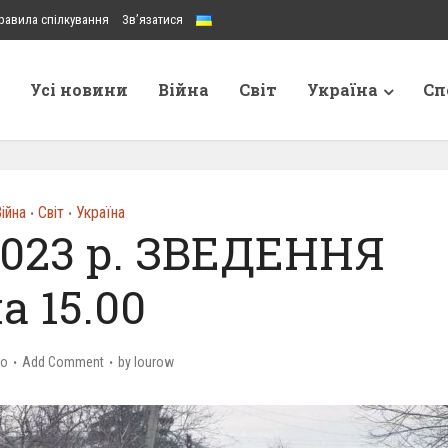
равила спілкування
Зв’язатися
Усі новини
Війна
Світ
Україна
Сп
ійна
Світ
Україна
•
•
2023 р. ЗВЕДЕННЯ
а 15.00
go
Add Comment
by
lourow