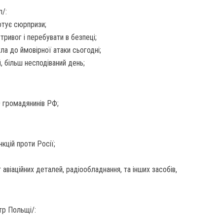
л/:
готує сюрпризи;
тривог і перебувати в безпеці;
ла до ймовірної атаки сьогодні;
, більш несподіваний день;
0 громадянинів РФ;
кцій проти Росії;
 авіаційних деталей, радіообладнання, та інших засобів,
тр Польщі/: