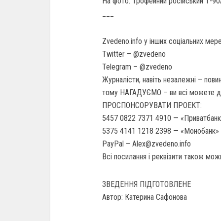
На фото: Трофейний російський Т-90
___
Zvedeno.info у інших соціальних мер
Twitter – @zvedeno
Telegram – @zvedeno
Журналісти, навіть незалежні – повин
тому НАГАДУЄМО – ви всі можете до
ПРОСПОНСОРУВАТИ ПРОЕКТ:
5457 0822 7371 4910 — «Приватбанк
5375 4141 1218 2398 — «Монобанк» 
PayPal – Alex@zvedeno.info
Всі посилання і реквізити також можн
ЗВЕДЕННЯ ПІДГОТОВЛЕНЕ
Автор: Катерина Сафонова