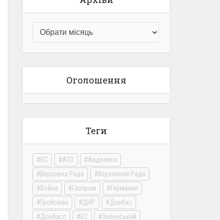
Оголошення
Теги
ЄС
АТО
Авдеевка
Верховна Рада
Верховная Рада
Война
Газпром
Германия
Гройсман
ДНР
Донбас
Донбасс
ЕС
Зеленський