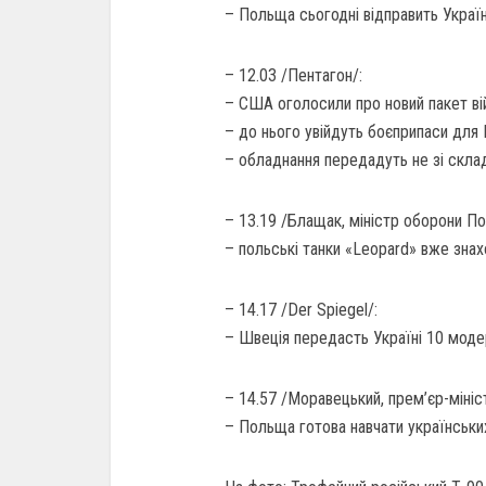
– Польща сьогодні відправить Україн
– 12.03 /Пентагон/:
– США оголосили про новий пакет вій
– до нього увійдуть боєприпаси для
– обладнання передадуть не зі склад
– 13.19 /Блащак, міністр оборони По
– польські танки «Leopard» вже знах
– 14.17 /Der Spiegel/:
– Швеція передасть Україні 10 модер
– 14.57 /Моравецький, прем’єр-мініс
– Польща готова навчати українських