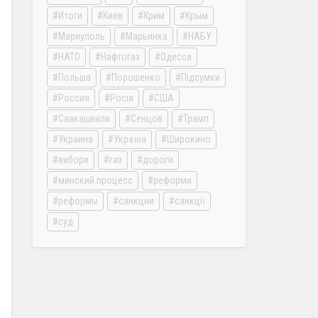
Итоги
Киев
Крим
Крым
Мариуполь
Марьинка
НАБУ
НАТО
Нафтогаз
Одесса
Польша
Порошенко
Підсумки
Россия
Росія
США
Саакашвили
Сенцов
Трамп
Украина
Україна
Широкино
вибори
газ
дороги
минский процесс
реформи
реформы
санкции
санкції
суд