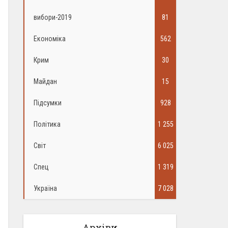
вибори-2019
81
Економіка
562
Крим
30
Майдан
15
Підсумки
928
Політика
1 255
Світ
6 025
Спец
1 319
Україна
7 028
Архіви