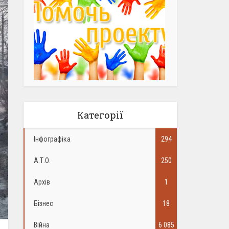
Категорії
Інфографіка
294
А.Т.О.
250
Архів
1
Бізнес
18
Війна
6 085