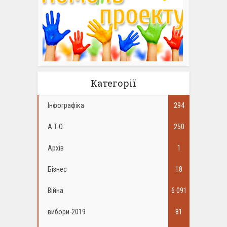
Категорії
Інфографіка
294
А.Т.О.
250
Архів
1
Бізнес
18
Війна
6 091
вибори-2019
81