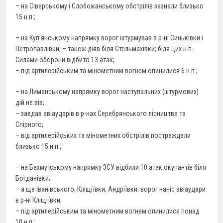
– на Сіверському і Слобожанському обстрілів зазнали близько
15 н.п.;
– на Куп’янському напрямку ворог штурмував в р-ні Синьківки і
Петропавлівки; – також діяв біля Стельмахівки; біля цих н.п.
Силами оборони відбито 13 атак;
– під артилерійським та мінометним вогнем опинилися 6 н.п.;
– на Лиманському напрямку ворог наступальних (штурмових)
дій не вів;
– завдав авіаударів в р-нах Серебрянського лісництва та
Спірного;
– від артилерійських та мінометних обстрілів постраждали
близько 15 н.п.;
– на Бахмутському напрямку ЗСУ відбили 10 атак окупантів біля
Богданівки;
– а ще Іванівського, Кліщіївки, Андріївки; ворог наніс авіаудари
в р-ні Кліщіївки;
– під артилерійським та мінометним вогнем опинилися понад
10 н.п.;