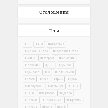
Оголошення
Теги
ЄС
АТО
Авдеевка
Верховна Рада
Верховная Рада
Война
Газпром
Германия
Гройсман
ДНР
Донбас
Донбасс
ЕС
Зеленський
Итоги
Киев
Крим
Крым
Мариуполь
Марьинка
НАБУ
НАТО
Нафтогаз
Одесса
Польша
Порошенко
Підсумки
Россия
Росія
США