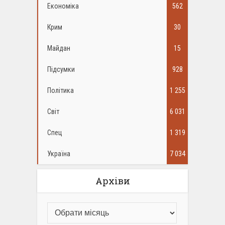
Економіка
562
Крим
30
Майдан
15
Підсумки
928
Політика
1 255
Світ
6 031
Спец
1 319
Україна
7 034
Архіви