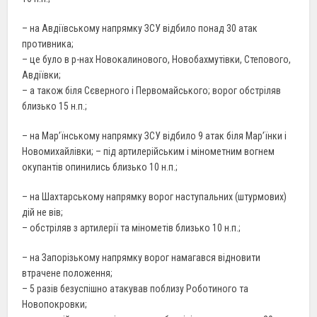
– на Авдіївському напрямку ЗСУ відбило понад 30 атак
противника;
– це було в р-нах Новокалинового, Новобахмутівки, Степового,
Авдіївки;
– а також біля Сєверного і Первомайського; ворог обстріляв
близько 15 н.п.;
– на Мар’їнському напрямку ЗСУ відбило 9 атак біля Мар’їнки і
Новомихайлівки; – під артилерійським і мінометним вогнем
окупантів опинились близько 10 н.п.;
– на Шахтарському напрямку ворог наступальних (штурмових)
дій не вів;
– обстріляв з артилерії та мінометів близько 10 н.п.;
– на Запорізькому напрямку ворог намагався відновити
втрачене положення;
– 5 разів безуспішно атакував поблизу Роботиного та
Новопокровки;