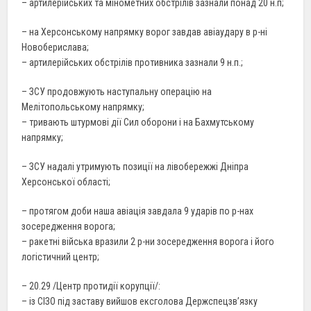
– артилерійських та мінометних обстрілів зазнали понад 20 н.п;
– на Херсонському напрямку ворог завдав авіаудару в р-ні
Новоберислава;
– артилерійських обстрілів противника зазнали 9 н.п.;
– ЗСУ продовжують наступальну операцію на
Мелітопольському напрямку;
– тривають штурмові дії Сил оборони і на Бахмутському
напрямку;
– ЗСУ надалі утримують позиції на лівобережжі Дніпра
Херсонської області;
– протягом доби наша авіація завдала 9 ударів по р-нах
зосередження ворога;
– ракетні війська вразили 2 р-ни зосередження ворога і його
логістичний центр;
– 20.29 /Центр протидії корупції/:
– із СІЗО під заставу вийшов ексголова Держспецзв’язку