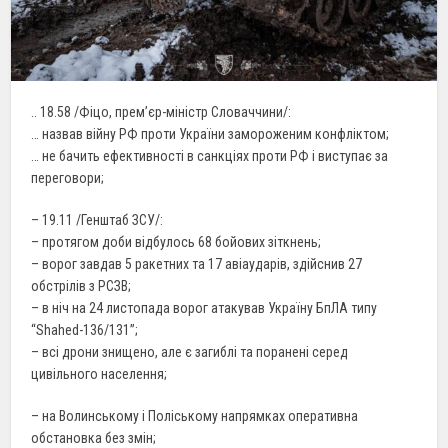
.. 18.58 /Фіцо, прем’єр-міністр Словаччини/:
… назвав війну РФ проти України замороженим конфліктом;
… не бачить ефективності в санкціях проти РФ і виступає за
переговори;
– 19.11 /Генштаб ЗСУ/:
– протягом доби відбулось 68 бойових зіткнень;
– ворог завдав 5 ракетних та 17 авіаударів, здійснив 27
обстрілів з РСЗВ;
– в ніч на 24 листопада ворог атакував Україну БпЛА типу
“Shahed-136/131”;
– всі дрони знищено, але є загиблі та поранені серед
цивільного населення;
– на Волинському і Поліському напрямках оперативна
обстановка без змін;