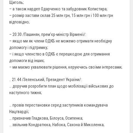
Щиголь;
– а також нардеп Одарченко та забудовник Копистира;
– розмір застави склав 25 млн грн, 15 млн грн і 100 млн грн
відповідно;
– 20.30 /Пашинян, прем’єр-міністр Вірменії/:
– якщо ми як члени ОДКБ не можемо отримати необхідну
допомогу і підтримку;
– і якщо членство в ОДКБ є перешкодою для отримання
допомоги від інших;
– ми маємо ухвалювати рішення, керуючись своїми інтересами;
.. 21.44 /Зеленський, Президент України/:
… доручив розробити план щодо мобілізації військових до
наступного тижня;
… провів перестановки серед заступників командувача
Нацгвардії;
… призначив Гладкова, Білоуса, Осипенка;
… звільнив Кондратюка, Набока, Сахона й Миколенка;