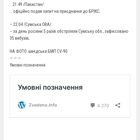
.. 21.49 /Пакистан/:
… офіційно подав запит на приєднання до БРІКС;
– 22.04 /Сумська ОВА/:
– за день росіяни 5 разів обстріляли Сумську обл., зафіксовано
35 вибухів;
НА ФОТО: шведська БМП CV-90
— — —
Умовні позначення: