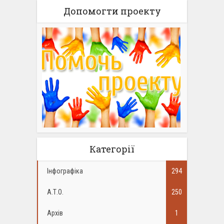
Допомогти проекту
Категорії
Інфографіка
294
А.Т.О.
250
Архів
1