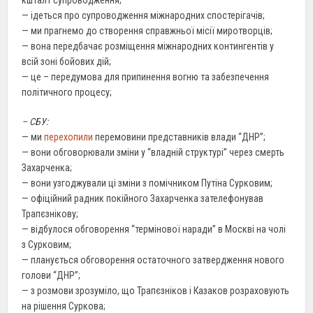
— ідеться про супроводження міжнародних спостерігачів;
— ми прагнемо до створення справжньої місії миротворців;
— вона передбачає розміщення міжнародних контингентів у
всій зоні бойових дій;
— це – передумова для припинення вогню та забезпечення
політичного процесу;
– СБУ:
— ми
перехопили
перемовини представників влади “ДНР”;
— вони обговорювали зміни у “владній структурі” через смерть
Захарченка;
— вони узгоджували ці зміни з помічником Путіна Сурковим;
— офіційний радник покійного Захарченка зателефонував
Трапєзнікову;
— відбулося обговорення “термінової наради” в Москві на чолі
з Сурковим;
— планується обговорення остаточного затвердження нового
голови “ДНР”;
— з розмови зрозуміло, що Трапєзніков і Казаков розраховують
на рішення Суркова;