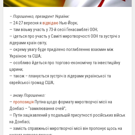
– Порошенко, президент України:
— 24-27 вересня я
відвідаю
Нью-Йорк;
— там візьму участь у 73-й сесії Генасамблеї ООН;
— ідеться про участь у Саміті миротворчості ООН та зустрічі з
лідерами країн світу;
— окрему увагу буде приділено поглибленню взаємин між
Україною та США;
— особливо йдеться про торгово-економічну та інвестиційну
царини;
— також – планується зустріч із лідерами української та
єврейської громад США;
– знову Порошенко:
—
пропозиція
Путіна щодо формату миротворчої місії на
Донбасі – “замилювання очей”;
— Путін зацікавлений у подальшій присутності російських військ
на Донбасі;
— замість справжньої миротворчої місії він пропонує щось на
кшталт супроводження;