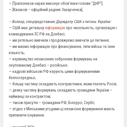
— [Трапєзніков наразі виконує обов’язки голови “ДНР”];
— [Казаков – офіційний радник Захарченка];
– Волкер, спецпредставник Держдепу США з питань України:
— США має детальну
інформацію
про чисельність, організацію і
командування ЗС РФ на Донбасі;
— ми ретельно вивчили і продовжуємо вивчати це питання;
— ми маємо інформацію про фінансування, типи військ та їхню
кількість;
— керівництво незаконних озброєних формувань на
окупованому Донбасі – російське;
— кадрові військові РФ керують цими формуваннями
безпосередньо;
— більшу частину складають контрактники, яким платить Росія;
— деяку частину формувань складають громадяни України –
найманці за контрактом;
— також присутні – громадяни РФ, Білорусі, Сербії;
— згідно з Мінськими угодами ці незаконні формування мають
припинити існування;
– генштаб ЗСУ: