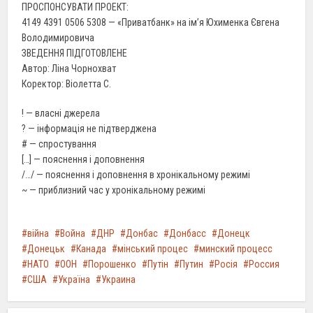
ПРОСПОНСУВАТИ ПРОЕКТ:
4149 4391 0506 5308 — «Приватбанк» на ім’я Юхименка Євгена
Володимировича
ЗВЕДЕННЯ ПІДГОТОВЛЕНЕ
Автор: Ліна Чорнохват
Коректор: Віолетта С.
! — власні джерела
? — інформація не підтверджена
# — спростування
[…] — пояснення і доповнення
/…/ — пояснення і доповнення в хронікальному режимі
~ — приблизний час у хронікальному режимі
війна
Война
ДНР
Донбас
Донбасс
Донецк
Донецьк
Канада
мінський процес
минский процесс
НАТО
ООН
Порошенко
Путін
Путин
Росія
Россия
США
Україна
Украина