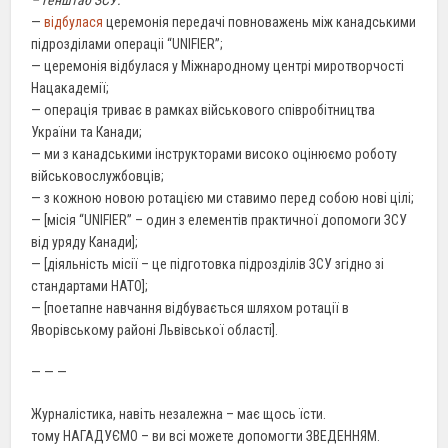
—
відбулася
церемонія передачі повноважень між канадськими
підрозділами операціі “UNIFIER”;
— церемонія відбулася у Міжнародному центрі миротворчості
Нацакадемії;
— операція триває в рамках військового співробітництва
України та Канади;
— ми з канадськими інструкторами високо оцінюємо роботу
військовослужбовців;
— з кожною новою ротацією ми ставимо перед собою нові цілі;
— [місія “UNIFIER” – один з елементів практичної допомоги ЗСУ
від уряду Канади];
— [діяльність місії – це підготовка підрозділів ЗСУ згідно зі
стандартами НАТО];
— [поетапне навчання відбувається шляхом ротації в
Яворівському районі Львівської області].
— — —
Журналістика, навіть незалежна – має щось їсти.
тому НАГАДУЄМО – ви всі можете допомогти ЗВЕДЕННЯМ.