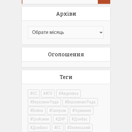
Архіви
Оголошення
Теги
ЄС
АТО
Авдеевка
Верховна Рада
Верховная Рада
Война
Газпром
Германия
Гройсман
ДНР
Донбас
Донбасс
ЕС
Зеленський