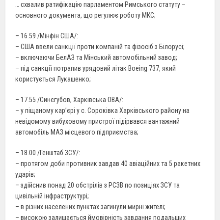
… схвалив ратифікацію парламентом Римського статуту –
основного документа, що регулює роботу МКС;
– 16.59 /Мінфін США/:
– США ввели санкції проти компаній та фізосіб з Білорусі;
– включаючи БелАЗ та Мінський автомобільний завод;
– під санкції потрапив урядовий літак Boeing 737, який
користується Лукашенко;
– 17.55 /Синєгубов, Харківська ОВА/:
– у піщаному кар’єрі у с. Сороківка Харківського району на
невідомому вибуховому пристрої підірвався вантажний
автомобіль МАЗ місцевого підприємства;
– 18.00 /Генштаб ЗСУ/:
– протягом доби противник завдав 40 авіаційних та 5 ракетних
ударів;
– здійснив понад 20 обстрілів з РСЗВ по позиціях ЗСУ та
цивільній інфраструктурі;
– в різних населених пунктах загинули мирні жителі;
– високою залишається ймовірність завдання подальших