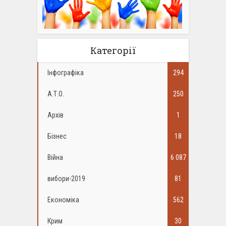
Категорії
Інфографіка
294
А.Т.О.
250
Архів
1
Бізнес
18
Війна
6 087
вибори-2019
81
Економіка
562
Крим
30