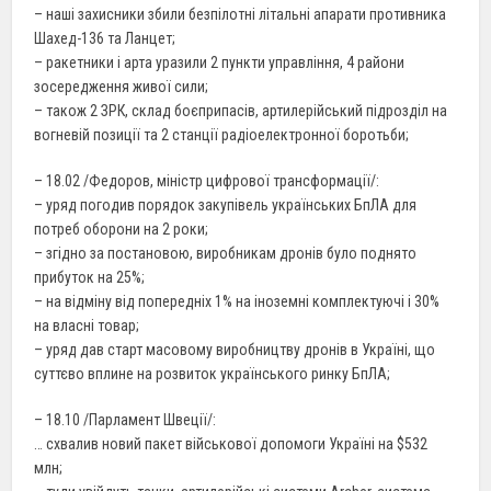
– наші захисники збили безпілотні літальні апарати противника
Шахед-136 та Ланцет;
– ракетники і арта уразили 2 пункти управління, 4 райони
зосередження живої сили;
– також 2 ЗРК, склад боєприпасів, артилерійський підрозділ на
вогневій позиції та 2 станції радіоелектронної боротьби;
– 18.02 /Федоров, міністр цифрової трансформації/:
– уряд погодив порядок закупівель українських БпЛА для
потреб оборони на 2 роки;
– згідно за постановою, виробникам дронів було поднято
прибуток на 25%;
– на відміну від попередніх 1% на іноземні комплектуючі і 30%
на власні товар;
– уряд дав старт масовому виробництву дронів в Україні, що
суттєво вплине на розвиток українського ринку БпЛА;
– 18.10 /Парламент Швеції/:
… схвалив новий пакет військової допомоги Україні на $532
млн;