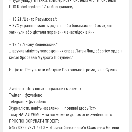
– туди увійдуть танки, артилерійські системи Archer, система
ППО Robot system 97 та боєприпаси;
– 18.21 /Центр Разумкова/:
– 37% українців мають родичів або близьких знайомих, які
загинули або дістали поранення внаслідок війни;
– 18.49 /знову Зеленський/:
… вручив міністру закордонних справ Литви Ландсбергісу орден
князя Ярослава Мудрого III ступеня/
На фото: Результати обстріли Річковської громади на Сумщині.
___
Zvedeno.info у інших соціальних мережах:
Twitter – @zvedeno
Telegram – @zvedeno
Журналісти, навіть незалежні – повинні щось їсти,
тому НАГАДУЄМО – ви всі можете допомогти zvedeno.info.
ПРОСПОНСОРУВАТИ ПРОЕКТ:
5457 0822 7371 4910 — «Приватбанк» на ім’я Юхименко Євгеній