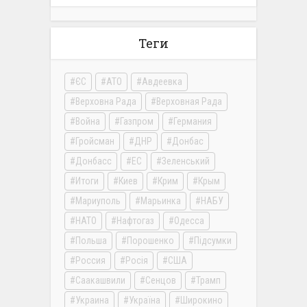
Теги
ЄС
АТО
Авдеевка
Верховна Рада
Верховная Рада
Война
Газпром
Германия
Гройсман
ДНР
Донбас
Донбасс
ЕС
Зеленський
Итоги
Киев
Крим
Крым
Мариуполь
Марьинка
НАБУ
НАТО
Нафтогаз
Одесса
Польша
Порошенко
Підсумки
Россия
Росія
США
Саакашвили
Сенцов
Трамп
Украина
Україна
Широкино