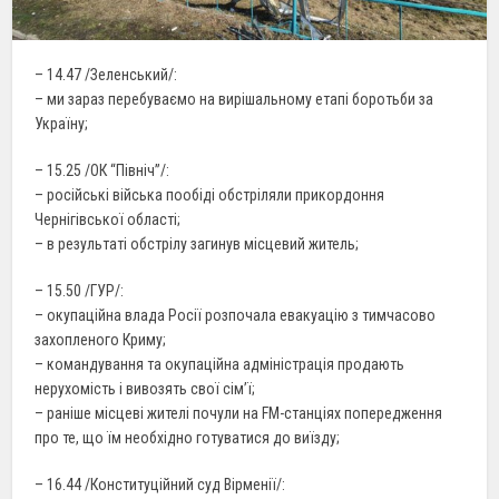
– 14.47 /Зеленський/:
– ми зараз перебуваємо на вирішальному етапі боротьби за
Україну;
– 15.25 /ОК “Північ”/:
– російські війська пообіді обстріляли прикордоння
Чернігівської області;
– в результаті обстрілу загинув місцевий житель;
– 15.50 /ГУР/:
– окупаційна влада Росії розпочала евакуацію з тимчасово
захопленого Криму;
– командування та окупаційна адміністрація продають
нерухомість і вивозять свої сім’ї;
– раніше місцеві жителі почули на FM-станціях попередження
про те, що їм необхідно готуватися до виїзду;
– 16.44 /Конституційний суд Вірменії/: