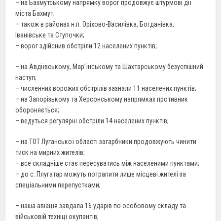
– на Бахмутському напрямку ворог продовжує штурмові дії
міста Бахмут;
– також в районах н.п. Оріхово-Василівка, Богданівка,
Іванівське та Ступочки;
– ворог здійснив обстріли 12 населених пунктів;
– на Авдіївському, Мар’їнському та Шахтарському безуспішний
наступ;
– численних ворожих обстрілів зазнали 11 населених пунктів;
– на Запорізькому та Херсонському напрямках противник
обороняється;
– ведуться регулярні обстріли 14 населених пунктів;
– на ТОТ Луганської області загарбники продовжують чинити
тиск на мирних жителів;
– все складніше стає пересуватись між населеними пунктами;
– до с. Плугатар можуть потрапити лише місцеві жителі за
спеціальними перепустками;
– наша авіація завдала 16 ударів по особовому складу та
військовій техніці окупантів;