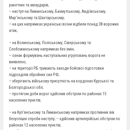
ракетних та авіаударів;
– наступ на Лиманському, Бахмутському, Авдіївському,
Мар’їнському та Шахтарському;
– на цих напрямках українські воїни відбили понад 38 ворожих
атак;
– на Волинському, Поліському, Сіверському та
Слобожанському напрямках без змін;
– ознак формувань наступальних угруповань ворога не
виявлено;
– на території РБ тривають заходи бойової підготовки
підрозділів збройних сил РФ;
– зберігають військову присутність на кордонах Курської та
Бєлгородської обл;
– протягом доби ворог здійснив обстріли по районах 15
населених пунктів;
– на Куп’янському та Лиманському напрямках противник вів
безуспішні спроби наступу; – здійснив артилерійські обстріли по
районах 12 населених пунктів;