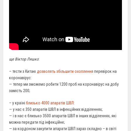
ще Віктор Ляшко
:
– тести з Китаю
дозволять збільшити охоплення
перевірок на
коронавірус:
— тепер ми зможемо робити 1200 проб на коронавірус на добу
замість 200;
– у країні
близько 4000 апаратів ШВЛ
:
— у нас є 350 апаратів ШВЛ в інфекційних відділеннях;
— і в нас є близько 3500 апаратів ШВЛ в інших відділеннях, які
можна передати під інфекційне;
— за кордоном закупити апарати ШВЛ зараз складно – в світі