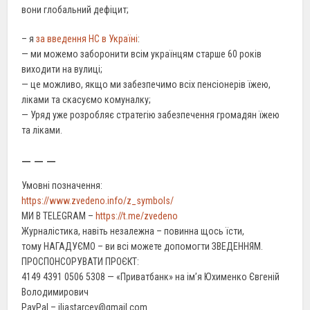
вони глобальний дефіцит;
– я
за введення НС в Україні
:
— ми можемо заборонити всім українцям старше 60 років
виходити на вулиці;
— це можливо, якщо ми забезпечимо всіх пенсіонерів їжею,
ліками та скасуємо комуналку;
— Уряд уже розробляє стратегію забезпечення громадян їжею
та ліками.
— — —
Умовні позначення:
https://www.zvedeno.info/z_symbols/
МИ В TELEGRAM –
https://t.me/zvedeno
Журналістика, навіть незалежна – повинна щось їсти,
тому НАГАДУЄМО – ви всі можете допомогти ЗВЕДЕННЯМ.
ПРОСПОНСОРУВАТИ ПРОЄКТ:
4149 4391 0506 5308 — «Приватбанк» на ім’я Юхименко Євгеній
Володимирович
PayPal – iljastarcev@gmail.com