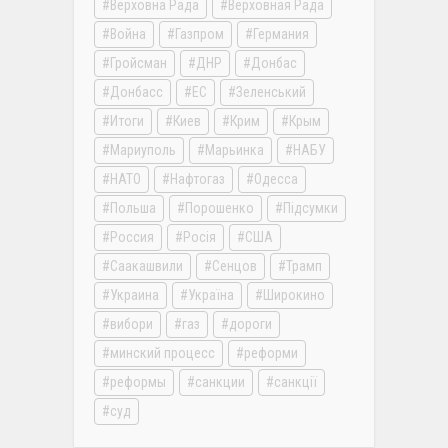
Верховна Рада
Верховная Рада
Война
Газпром
Германия
Гройсман
ДНР
Донбас
Донбасс
ЕС
Зеленський
Итоги
Киев
Крим
Крым
Мариуполь
Марьинка
НАБУ
НАТО
Нафтогаз
Одесса
Польша
Порошенко
Підсумки
Россия
Росія
США
Саакашвили
Сенцов
Трамп
Украина
Україна
Широкино
вибори
газ
дороги
минский процесс
реформи
реформы
санкции
санкції
суд