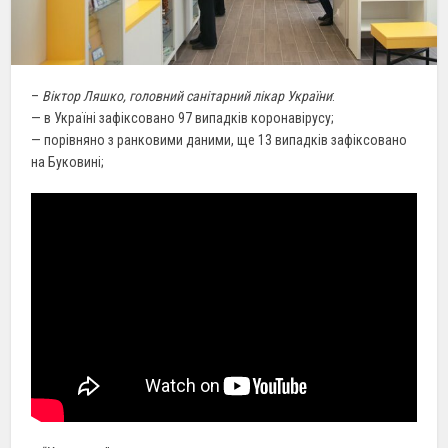
–
Віктор Ляшко, головний санітарний лікар України
:
— в Україні зафіксовано 97 випадків коронавірусу;
— порівняно з ранковими даними, ще 13 випадків зафіксовано
на Буковині;