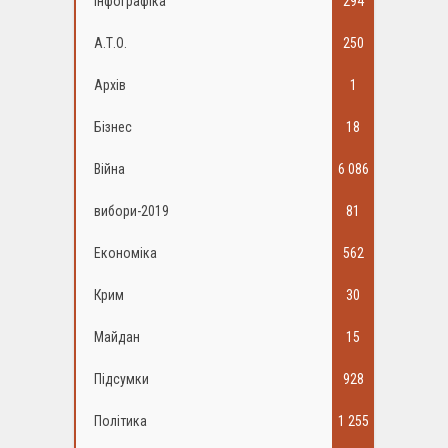
Інфографіка
294
А.Т.О.
250
Архів
1
Бізнес
18
Війна
6 086
вибори-2019
81
Економіка
562
Крим
30
Майдан
15
Підсумки
928
Політика
1 255