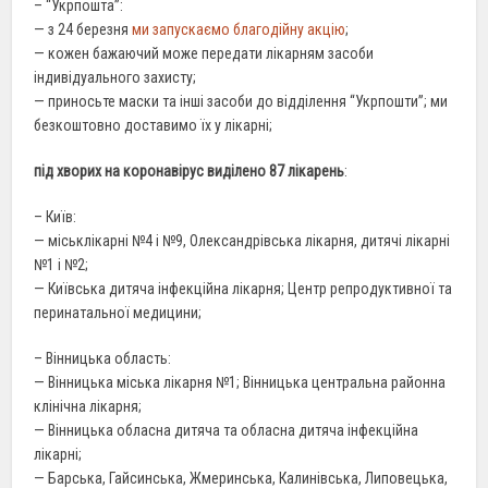
– “Укрпошта”:
— з 24 березня
ми запускаємо благодійну акцію
;
— кожен бажаючий може передати лікарням засоби
індивідуального захисту;
— приносьте маски та інші засоби до відділення “Укрпошти”; ми
безкоштовно доставимо їх у лікарні;
під хворих на коронавірус виділено 87 лікарень
:
– Київ:
— міськлікарні №4 і №9, Олександрівська лікарня, дитячі лікарні
№1 і №2;
— Київська дитяча інфекційна лікарня; Центр репродуктивної та
перинатальної медицини;
– Вінницька область:
— Вінницька міська лікарня №1; Вінницька центральна районна
клінічна лікарня;
— Вінницька обласна дитяча та обласна дитяча інфекційна
лікарні;
— Барська, Гайсинська, Жмеринська, Калинівська, Липовецька,