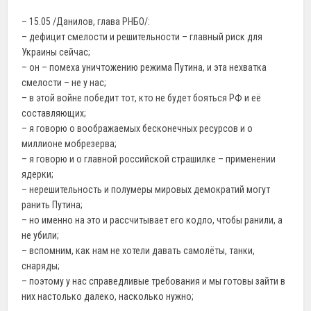
– 15.05 /Данилов, глава РНБО/:
– дефицит смелости и решительности – главный риск для
Украины сейчас;
– он – помеха уничтожению режима Путина, и эта нехватка
смелости – не у нас;
– в этой войне победит тот, кто не будет бояться РФ и её
составляющих;
– я говорю о воображаемых бесконечных ресурсов и о
миллионе мобрезерва;
– я говорю и о главной российской страшилке – применении
ядерки;
– нерешительность и полумеры мировых демократий могут
ранить Путина;
– но именно на это и рассчитывает его кодло, чтобы ранили, а
не убили;
– вспомним, как нам не хотели давать самолёты, танки,
снаряды;
– поэтому у нас справедливые требования и мы готовы зайти в
них настолько далеко, насколько нужно;