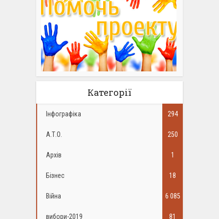
Категорії
Інфографіка
294
А.Т.О.
250
Архів
1
Бізнес
18
Війна
6 085
вибори-2019
81