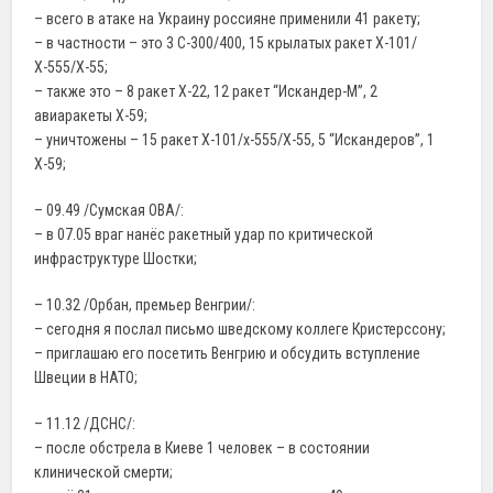
– всего в атаке на Украину россияне применили 41 ракету;
– в частности – это 3 С-300/400, 15 крылатых ракет Х-101/
Х-555/Х-55;
– также это – 8 ракет Х-22, 12 ракет “Искандер-М”, 2
авиаракеты Х-59;
– уничтожены – 15 ракет Х-101/х-555/Х-55, 5 “Искандеров”, 1
Х-59;
– 09.49 /Сумская ОВА/:
– в 07.05 враг нанёс ракетный удар по критической
инфраструктуре Шостки;
– 10.32 /Орбан, премьер Венгрии/:
– сегодня я послал письмо шведскому коллеге Кристерссону;
– приглашаю его посетить Венгрию и обсудить вступление
Швеции в НАТО;
– 11.12 /ДСНС/:
– после обстрела в Киеве 1 человек – в состоянии
клинической смерти;