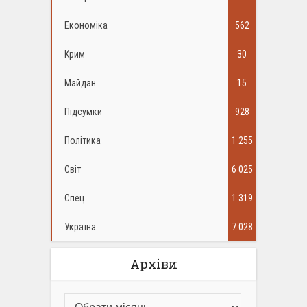
Економіка
562
Крим
30
Майдан
15
Підсумки
928
Політика
1 255
Світ
6 025
Спец
1 319
Україна
7 028
Архіви