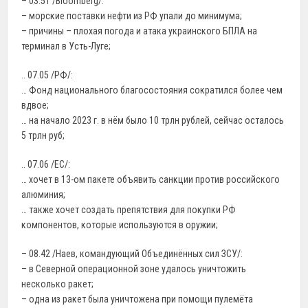
– 03.51 /Bloomberg/:
– морские поставки нефти из РФ упали до минимума;
– причины – плохая погода и атака украинского БПЛА на
терминал в Усть-Луге;
.. 07.05 /РФ/:
… Фонд национального благосостояния сократился более чем
вдвое;
… на начало 2023 г. в нём было 10 трлн рублей, сейчас осталось
5 трлн руб;
.. 07.06 /ЕС/:
… хочет в 13-ом пакете объявить санкции против российского
алюминия;
… также хочет создать препятствия для покупки РФ
компонентов, которые используются в оружии;
– 08.42 /Наев, командующий Объединённых сил ЗСУ/:
– в Северной операционной зоне удалось уничтожить
несколько ракет;
– одна из ракет была уничтожена при помощи пулемёта