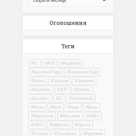
Оголошення
Теги
ЄС
АТО
Авдеевка
Верховна Рада
Верховная Рада
Война
Газпром
Германия
Гройсман
ДНР
Донбас
Донбасс
ЕС
Зеленський
Итоги
Киев
Крим
Крым
Мариуполь
Марьинка
НАБУ
НАТО
Нафтогаз
Одесса
Польша
Порошенко
Підсумки