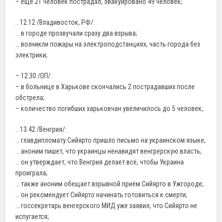
– ещё 21 человек пострадал, эвакуировано 49 человек;
.. 12.12 /Владивосток, РФ/:
… в городе прозвучали сразу два взрыва;
… возникли пожары на электроподстанциях, часть города без
электрики;
– 12.30 /ОП/:
– в больнице в Харькове скончались 2 пострадавших после
обстрела;
– количество погибших харьковчан увеличилось до 5 человек;
.. 13.42 /Венгрия/:
… главдипломату Сийярто пришло письмо на украинском языке;
… аноним пишет, что украинцы ненавидят венгрерскую власть;
… он утверждает, что Венгрия делает всё, чтобы Украина
проиграла;
… также аноним обещает взрывной приём Сийярто в Ужгороде;
… он рекомендует Сийярто начинать готовиться к смерти;
… госсекретарь венгерского МИД уже заявил, что Сийярто не
испугается;