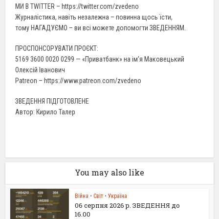
МИ В TWITTER – https://twitter.com/zvedeno
Журналістика, навіть незалежна – повинна щось їсти,
тому НАГАДУЄМО – ви всі можете допомогти ЗВЕДЕННЯМ.
ПРОСПОНСОРУВАТИ ПРОЄКТ:
5169 3600 0020 0299 — «Приватбанк» на ім’я Маковецький
Олексій Іванович
Patreon – https://www.patreon.com/zvedeno
ЗВЕДЕННЯ ПІДГОТОВЛЕНЕ
Автор: Кирило Талер
You may also like
Війна
•
Світ
•
Україна
06 серпня 2026 р. ЗВЕДЕННЯ до
16.00