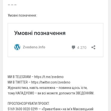
— — —
Умовні позначення:
МИ В TELEGRAM – https://t.me/zvedeno
МИ В TWITTER – https://twitter.com/zvedeno
Журналістика, навіть незалежна – повинна щось їсти,
тому НАГАДУЄМО – ви всі можете допомогти ЗВЕДЕННЯМ.
ПРОСПОНСОРУВАТИ ПРОЄКТ:
5169 3600 0020 0299 — «Приватбанк» на ім’я Маковецький