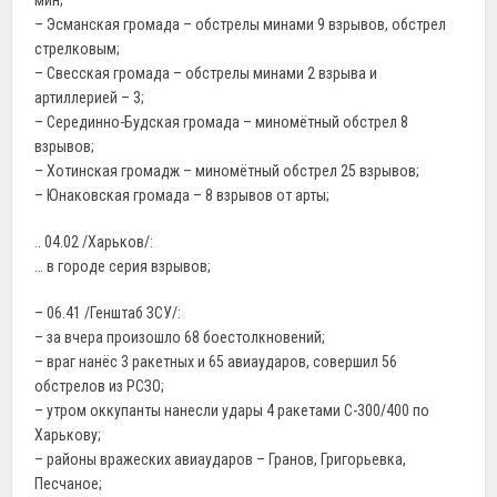
– Эсманская громада – обстрелы минами 9 взрывов, обстрел
стрелковым;
– Свесская громада – обстрелы минами 2 взрыва и
артиллерией – 3;
– Серединно-Будская громада – миномётный обстрел 8
взрывов;
– Хотинская громадж – миномётный обстрел 25 взрывов;
– Юнаковская громада – 8 взрывов от арты;
.. 04.02 /Харьков/:
… в городе серия взрывов;
– 06.41 /Генштаб ЗСУ/:
– за вчера произошло 68 боестолкновений;
– враг нанёс 3 ракетных и 65 авиаударов, совершил 56
обстрелов из РСЗО;
– утром оккупанты нанесли удары 4 ракетами С-300/400 по
Харькову;
– районы вражеских авиаударов – Гранов, Григорьевка,
Песчаное;