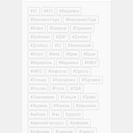
ЄС
АТО
Авдеевка
Верховна Рада
Верховная Рада
Война
Газпром
Германия
Гройсман
ДНР
Донбас
Донбасс
ЕС
Зеленський
Итоги
Киев
Крим
Крым
Мариуполь
Марьинка
НАБУ
НАТО
Нафтогаз
Одесса
Польша
Порошенко
Підсумки
Россия
Росія
США
Саакашвили
Сенцов
Трамп
Украина
Україна
Широкино
вибори
газ
дороги
минский процесс
реформи
реформы
санкции
санкції