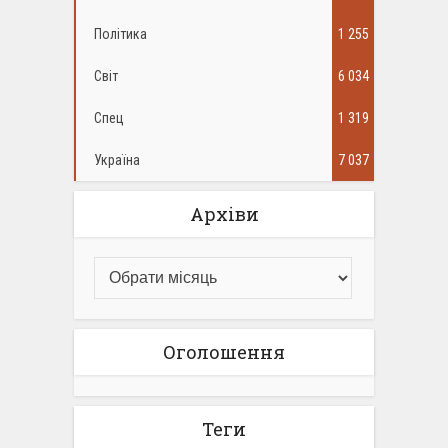
Політика
1 255
Світ
6 034
Спец
1 319
Україна
7 037
Архіви
Оголошення
Теги