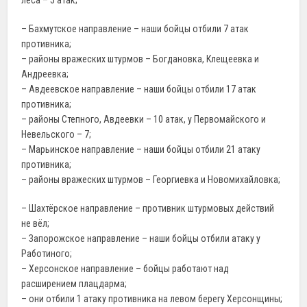
– Бахмутское направление – наши бойцы отбили 7 атак
противника;
– районы вражеских штурмов – Богдановка, Клещеевка и
Андреевка;
– Авдеевское направление – наши бойцы отбили 17 атак
противника;
– районы Степного, Авдеевки – 10 атак, у Первомайского и
Невельского – 7;
– Марьинское направление – наши бойцы отбили 21 атаку
противника;
– районы вражеских штурмов – Георгиевка и Новомихайловка;
– Шахтёрское направление – противник штурмовых действий
не вёл;
– Запорожское направление – наши бойцы отбили атаку у
Работиного;
– Херсонское направление – бойцы работают над
расширением плацдарма;
– они отбили 1 атаку противника на левом берегу Херсонщины;