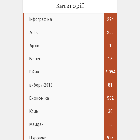
Категорії
Інфографіка
294
А.Т.О.
250
Архів
1
Бізнес
18
Війна
6 094
вибори-2019
81
Економіка
562
Крим
30
Майдан
15
Підсумки
928