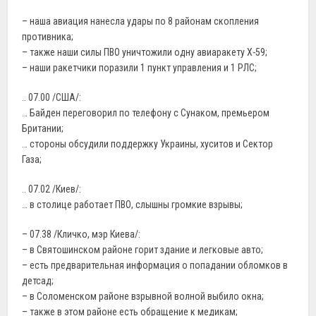
– наша авиация нанесла удары по 8 районам скопления
противника;
– также наши силы ПВО уничтожили одну авиаракету Х-59;
– наши ракетчики поразили 1 пункт управления и 1 РЛС;
.. 07.00 /США/:
… Байден переговорил по телефону с Сунаком, премьером
Британии;
… стороны обсудили поддержку Украины, хуситов и Сектор
Газа;
.. 07.02 /Киев/:
… в столице работает ПВО, слышны громкие взрывы;
– 07.38 /Кличко, мэр Киева/:
– в Святошинском районе горит здание и легковые авто;
– есть предварительная информация о попадании обломков в
детсад;
– в Соломенском районе взрывной волной выбило окна;
– также в этом районе есть обращение к медикам;