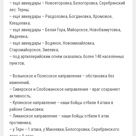
– ещё авиаудары – Новоегоровка, Белогоровка, Серебрянский
лес. Терны;
– ещё авиаудары – Раздоловка, Богдановка, Хромовое,
Клещеевка;
– ещё авиаудары – Белая Гора, Майорское, Новобахмутовка,
Авдеевка;
– ещё авиаудары – Водяное, Новомихайловка,
Старомайорское, Змеевка;
– под артиллерийским огнём оказались более 140 населённых
пунктов;
– Волынское и Полесское направления – обстановка без
изменений;
– Сиверское и Слобожанское направления – враг сохраняет
активность;
– Купянское направление – наши бойцы отбили 4 атаки в
районе Синьковки;
– Лиманское направление – наши бойцы отбили 6 атак
противника;
– у Терн – 1 атака, у Макеевки, Белогоровки, Серебрянского
леса – 5 атак;