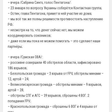
– вчера /Сабрина Сингх, голос Пентагона/:
– 23 января по вопросу Украины соберётся Контактная группа;
– Остин, глава Пентагона, примет в ней участие из дома;
– мы всё так же полны решимости противостоять наступлению
РФ;
– несмотря на то, что денег сейчас нет, мы можем
координировать союзников;
– даже если мы пока не можем помогать – это сделают наши
партнёры;
– вчера /Сумская ОВА/:
– россияне совершили 40 обстрелов области, зафиксировано
186 взрывов;
– Белопольская громада – 3 взрыва от FPV, обстрелы минами –
12, артой – 24;
– Великописареская громада – обстрелы минами – 9 взрывов,
артой – 28;
– обстрелы СПГ и АГС – 39 взрывов, сброшены 4 ВОГ. 2
попадания FPV;
– Краснопольская громада – сброшены 6 ВОГ и 4 взрыва от
мин;