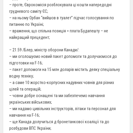
– проте, Єврокомісія розблокувала ці кошти напередодні
грудневого саміту ЄС;
– на ньому Орбан “вийшов в туалет” підчас голосування по
питанню по Україні;
– враження, що спільна позиція = плата Будапешту – не
найкращий прецедент;
– 21.59 /Блер, міністр оборони Канади/:
– ми оголошуємо новий пакет допомоги та долучаємося до
підготовки на F-16;
– пакет допомоги на 15 млн доларів містить деяку спеціальну
водну техніку;
– а саме 10 жорстко-корпусних надувних човнів для різних
цілей та операцій;
– човни добре оснащені та ми забезпечемо навчання
українських військових;
– ми надамо цивільних інструкторів, літаки та персонал для
навчання на F-16;
– ще Канада долучиться д бронетанкової коаліції та до
розбудови ВПС України;