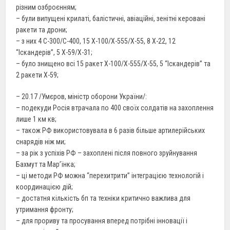
різним озброєнням;
– були випущені крилаті, балістичні, авіаційні, зенітні керовані
ракети та дрони;
– з них 4 С-300/С-400, 15 Х-100/Х-555/Х-55, 8 Х-22, 12
“Іскандерів”, 5 Х-59/Х-31;
– було знищено всі 15 ракет Х-100/Х-555/Х-55, 5 “Іскандерів” та
2 ракети Х-59;
– 20.17 /Умєров, міністр оборони України/:
– подекуди Росія втрачала по 400 своїх солдатів на захоплення
лише 1 км кв;
– також РФ використовувала в 6 разів більше артилерійських
снарядів ніж ми;
– за рік з успіхів РФ – захоплені після повного зруйнування
Бахмут та Мар’їнка;
– ці методи РФ можна “перехитрити” інтеграцією технологій і
координацією дій;
– достатня кількість бп та техніки критично важлива для
утримання фронту;
– для прориву та просування вперед потрібні інновації і