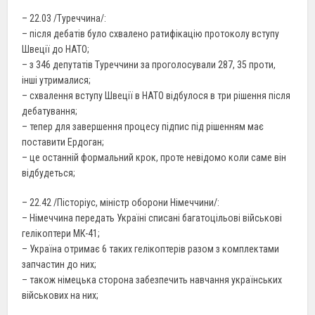
– 22.03 /Туреччина/:
– після дебатів було схвалено ратифікацію протоколу вступу
Швеції до НАТО;
– з 346 депутатів Туреччини за проголосували 287, 35 проти,
інші утрималися;
– схвалення вступу Швеції в НАТО відбулося в три рішення після
дебатування;
– тепер для завершення процесу підпис під рішенням має
поставити Ердоган;
– це останній формальний крок, проте невідомо коли саме він
відбудеться;
– 22.42 /Пісторіус, міністр оборони Німеччини/:
– Німеччина передать Україні списані багатоцільові військові
гелікоптери МК-41;
– Україна отримає 6 таких гелікоптерів разом з комплектами
запчастин до них;
– також німецька сторона забезпечить навчання українських
військових на них;