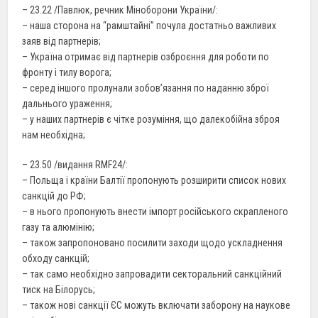
– 23.22 /Павлюк, речник Міноборони України/:
– наша сторона на “рамштайні” почула достатньо важливих
заяв від партнерів;
– Україна отримає від партнерів озброєння для роботи по
фронту і тилу ворога;
– серед іншого пролунали зобов’язання по наданню зброї
дальнього ураження;
– у наших партнерів є чітке розуміння, що далекобійна зброя
нам необхідна;
– 23.50 /видання RMF24/:
– Польща і країни Балтії пропонують розширити список нових
санкцій до РФ;
– в нього пропонують внести імпорт російського скрапленого
газу та алюмінію;
– також запропоновано посилити заходи щодо ускладнення
обходу санкцій;
– так само необхідно запровадити секторальний санкційний
тиск на Білорусь;
– також нові санкції ЄС можуть включати заборону на наукове