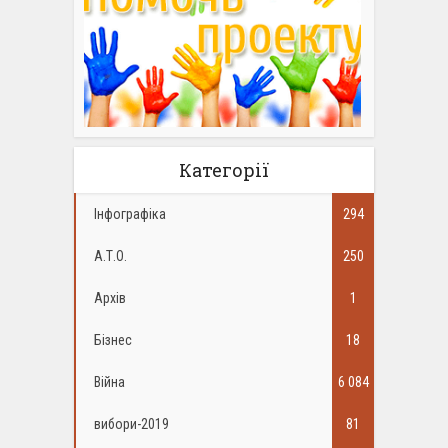
Категорії
Інфографіка
294
А.Т.О.
250
Архів
1
Бізнес
18
Війна
6 084
вибори-2019
81