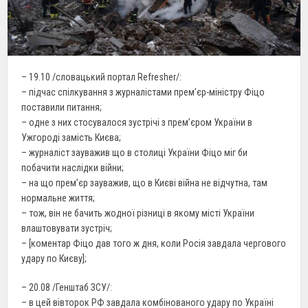
– 19.10 /словацький портал Refresher/:
– підчас спілкування з журналістами прем’єр-міністру Фіцо
поставили питання;
– одне з них стосувалося зустрічі з прем’єром України в
Ужгороді замість Києва;
– журналіст зауважив що в столиці України Фіцо міг би
побачити наслідки війни;
– на що прем’єр зауважив, що в Києві війна не відчутна, там
нормальне життя;
– тож, він не бачить жодної різниці в якому місті України
влаштовувати зустріч;
– [коментар Фіцо дав того ж дня, коли Росія завдала чергового
удару по Києву];
– 20.08 /Генштаб ЗСУ/:
– в цей вівторок РФ завдала комбінованого удару по Україні