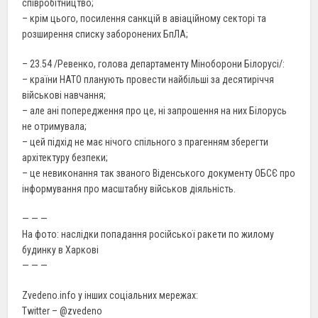
співробітництво;
– крім цього, посилення санкцій в авіаційному секторі та
розширення списку заборонених БпЛА;
– 23.54 /Ревенко, голова департаменту Міноборони Білорусі/:
– країни НАТО планують провести найбільші за десятиріччя
військові навчання;
– але ані попередження про це, ні запрошення на них Білорусь
не отримувала;
– цей підхід не має нічого спільного з прагенням зберегти
архітектуру безпеки;
– це невиконання так званого Віденського документу ОБСЄ про
інформування про масштабну військов діяльність.
— — —
На фото: наслідки попадання російської ракети по жилому
будинку в Харкові
— — —
Zvedeno.info у інших соціальних мережах:
Twitter – @zvedeno