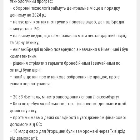
технологічний прогрес;
– оборонні технології займуть центральне місце в порядку
денному на 2024 р.;
– на зустрічі контактної групи я показав відео, де наш Бредлі
знищує танк РФ;
– на ньому видно, що саме означає мати нестандартний підхід
та гарну техніку;
– екіпаж Бредлі щойно повернувся з навчання в Німеччині і був
компетентним;
– рішення стріляти з гармати бронебійними і звичайними по
оптиці були вірні;
– такій відстані протитанкове озброєння не працює, проте
екіпаж зорієнтувався;
– 20.53 /Беттель, міністр закордонних справ Люксембургу/:
– Київ потребує як військової, так і фінансової допомоги щоб
досягти успіху;
– проте ми маємо деякі складності з узгодженням фінансової
допомоги від ЄС;
– 10 млрд євро для Угорщини були заморожені через їх відхід
від демократії;