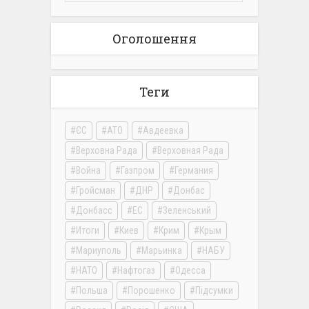
Оголошення
Теги
ЄС
АТО
Авдеевка
Верховна Рада
Верховная Рада
Война
Газпром
Германия
Гройсман
ДНР
Донбас
Донбасс
ЕС
Зеленський
Итоги
Киев
Крим
Крым
Мариуполь
Марьинка
НАБУ
НАТО
Нафтогаз
Одесса
Польша
Порошенко
Підсумки