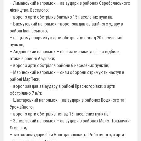
– Лиманський напрямок – авіаудари в районах Серебрянського
лісництва, Веселого;
– ворог з арти обстріляв близько 15 населених пунктів;
– Бахмутський напрямок –ворог завдав авіаційного удару в
районі Іванівського;
– на цьому напрямку з арти обстріляно понад 20 населених
пунктів;
– Авдіївський напрямок – наші захисники успішно відбили
атаки в районі Авдіївки;
– ворог з арти обстріляв райони 6 населених пунктів;
– Мар’їнський напрямок – сили оборони стримують наступ в
районі Мар’їнки;
– ворог завдав авіаудару в районі Красногорівки; з арти
обстріляно 7 н/п;
– Шахтарський напрямок – авіаудари в районах Водяного та
Урожайного;
– ворог з арти обстріляв понад 15 населених пунктів;
– Запорізький напрямок – авіаудари в районах Малої Токмачки,
Єгорівки;
– також авіаудари біля Новоданилівки та Роботиного; з арти