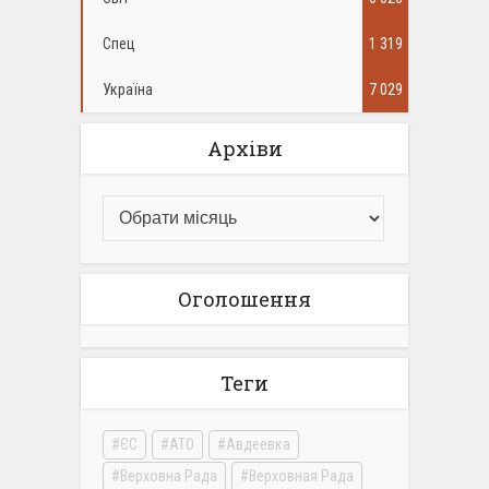
Спец
1 319
Україна
7 029
Архіви
Оголошення
Теги
ЄС
АТО
Авдеевка
Верховна Рада
Верховная Рада