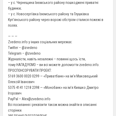
– у с. Чернещина Ізюмського району пошкоджені приватні
будинки;
– у с. Новосергіївка Ізюмського району та Глушківка
Куп’янського району через ворожі обстріли сталися пожежі в
полях.
— — —
Zvedeno.info у інших соціальних мережах:
Twitter – @zvedeno
Telegram – @zvedeno
Журналісти, навіть незалежні – повинні щось їсти,
тому НАГАДУЄМО – ви всі можете допомогти zvedeno.info.
ПРОСПОНСОРУВАТИ ПРОЕКТ:
5169 3600 0020 0299 — «Приватбанк» на ім’я Маковецький
Олексій Іванович
5375 4141 1218 2398 — «Монобанк» на ім’я Кияшко Дмитро
Ігорович
PayPal – Alex@zvedeno.info
Всі посилання і реквізити також можна знайти в описанні
сторінки.
ЗВЕДЕННЯ ПІДГОТОВЛЕНЕ