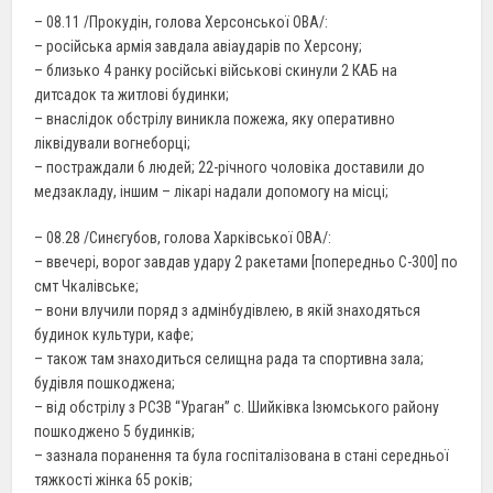
– 08.11 /Прокудін, голова Херсонської ОВА/:
– російська армія завдала авіаударів по Херсону;
– близько 4 ранку російські військові скинули 2 КАБ на
дитсадок та житлові будинки;
– внаслідок обстрілу виникла пожежа, яку оперативно
ліквідували вогнеборці;
– постраждали 6 людей; 22-річного чоловіка доставили до
медзакладу, іншим – лікарі надали допомогу на місці;
– 08.28 /Синєгубов, голова Харківської ОВА/:
– ввечері, ворог завдав удару 2 ракетами [попередньо С-300] по
смт Чкалівське;
– вони влучили поряд з адмінбудівлею, в якій знаходяться
будинок культури, кафе;
– також там знаходиться селищна рада та спортивна зала;
будівля пошкоджена;
– від обстрілу з РСЗВ “Ураган” с. Шийківка Ізюмського району
пошкоджено 5 будинків;
– зазнала поранення та була госпіталізована в стані середньої
тяжкості жінка 65 років;