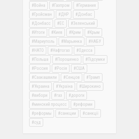
Война
Газпром
Германия
Гройсман
ДНР
Донбас
Донбасс
ЕС
Зеленський
Итоги
Киев
Крим
Крым
Мариуполь
Марьинка
НАБУ
НАТО
Нафтогаз
Одесса
Польша
Порошенко
Підсумки
Россия
Росія
США
Саакашвили
Сенцов
Трамп
Украина
Україна
Широкино
вибори
газ
дороги
минский процесс
реформи
реформы
санкции
санкції
суд