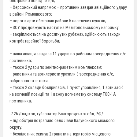
обстріляно понад 15 н/п;
– Херсонський напрямок – противник завдав авіаційного удару
в районі Ромашкового;
– ворог з арти обстріляв райони 5 населених пунктів;
– ЗСУ продовжують наступ на Мелітопольському напрямку;
– закріплюються на досягнутих рубежах, здійснюють заходи
контрбатарейної боротьби;
– наша авіація завдала 11 ударів по районам зосередження о/с
противника;
– також 2 удари по зенітно-ракетним комплексам;
– ракетники та артилеристи уразили 3 зосередження о/с,
озброєння та техніки;
– також 2 склади боєприпасів, 1 пункт управління, 1 арти засіб
на вогневій позиції та 1 важку вогнеметну систему ТОС-1А
противника;
-7.26 /Гладков, губернатор Бєлгородської обл, РФ/:
– під обстріл потрапило село Лави Валуйського міського
округу;
– безпілотник скинув 2 гранати на територію місцевого