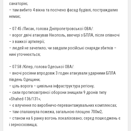
санаторію;
– там вибито 4 вікна та посічено фасад будівлі, постраждалих
немає;
– 07.45 /Лисак, голова Дніпропетровської ОВА/:
– ворог двічі атакував Нікополь, ввечері з БПЛА, після опівночі
– з важкої артилерії;
– людей не зачепило; чи завдали російські снаряди збитків –
нині уточнюється;
– 07.58 /Кіпер, голова Одеської ОВА/:
– вночі росіяни впродовж 3 годин атакували ударними БПЛА
південь Одещини;
– ціль ворога – цивільна інфраструктура регіону;
– сили протиповітряної оборони знищили 9 дронів типу
«Shahed-136/131»;
– є влучення по виробничо-перевантажувальних комплексах;
– там спалахнула пожежа, загальною площею 700м2;
– станом на 6 ранку вогонь локалізовано; серед пошкоджень є
і зерносховища;