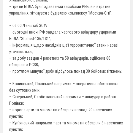
– третій БПЛА був подавлений засобами РЕБ, він втратив
управління, зіткнувся з будівлею комплексу “Москва-Сіті”;
– 06.00 /Генштаб ЗСУ/:
– сьогодні вночі РФ завдала чергового авіаудару ударними
БпЛА “Shahed-136/131”;
– інформація щодо наслідків цієї терористичної атаки наразі
уточнюється;
– за добу завдав 4 ракетних та 58 авіаударів, здійснив 60
обстрілів з РСЗВ;
– протягом минулої доби відбулось понад 30 бойових зіткнень;
– Волинський, Поліський напрямки – оперативна обстановка
без суттєвих змін;
– Сіверський, Слобожанський напрямки – авіаудар в районі
Попівки;
– ворог з арти та мінометів обстріляв понад 20 населених
пунктів;
– Куп’янський напрямок –арт та мінометні обстріли 3 населених
пунктів;