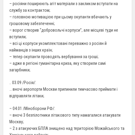
– росіяни поширюють агіт матеріали з закликом вступати на
службу за контрактом;
– головною мотивацією при цьому окупанти вбачають у
грошовому забезпеченні;
– ворог створив “добровольчі корпуси”, але місцеві туди не
вступили;
– всі ці корпуси укомплектовані переважно з росіян й
найманців з інших країн;
– тепер окупанти проводять вербування за гроші;
– адже в регіоні гуманітарна криза, яку створили самі
загарбники;
.. 03.09 /Росія/:
… вночі аеропорти Москви припинили тимчасово приймати і
відправляти літаки;
– 04.01 /Міноборони РФ/:
– вночі 3 безпілотники літакового типу намагалися атакувати
Москву;
– 2 з атакуючих БПЛА знищено над територією Можайського та
Хімкінського районів;