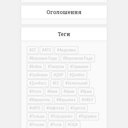
Оголошення
Теги
ЄС
АТО
Авдеевка
Верховна Рада
Верховная Рада
Война
Газпром
Германия
Гройсман
ДНР
Донбас
Донбасс
ЕС
Зеленський
Итоги
Киев
Крим
Крым
Мариуполь
Марьинка
НАБУ
НАТО
Нафтогаз
Одесса
Польша
Порошенко
Підсумки
Россия
Росія
США