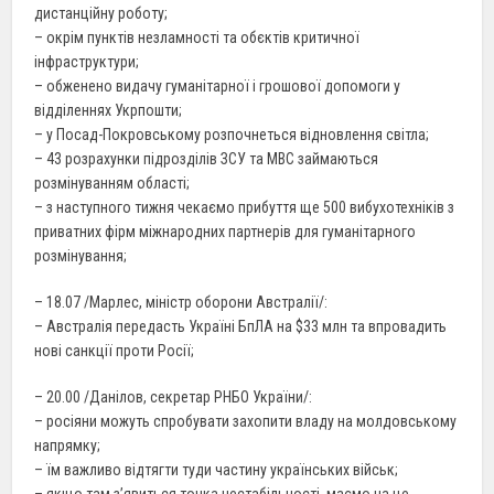
дистанційну роботу;
– окрім пунктів незламності та обєктів критичної
інфраструктури;
– обженено видачу гуманітарної і грошової допомоги у
відділеннях Укрпошти;
– у Посад-Покровському розпочнеться відновлення світла;
– 43 розрахунки підрозділів ЗСУ та МВС займаються
розмінуванням області;
– з наступного тижня чекаємо прибуття ще 500 вибухотехніків з
приватних фірм міжнародних партнерів для гуманітарного
розмінування;
– 18.07 /Марлес, міністр оборони Австралії/:
– Австралія передасть Україні БпЛА на $33 млн та впровадить
нові санкції проти Росії;
– 20.00 /Данілов, секретар РНБО України/:
– росіяни можуть спробувати захопити владу на молдовському
напрямку;
– їм важливо відтягти туди частину українських військ;
– якщо там з’явиться точка нестабільності, маємо на це