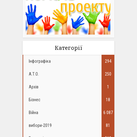
Категорії
Інфографіка
294
А.Т.О.
250
Архів
1
Бізнес
18
Війна
6 087
вибори-2019
81