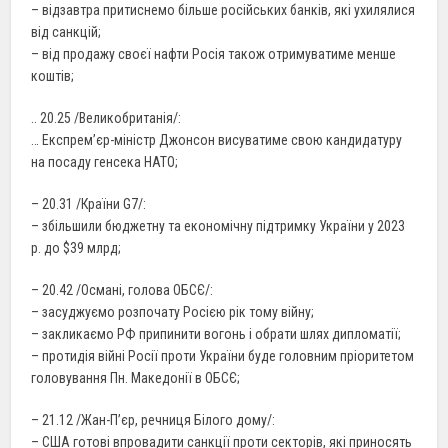
– відзавтра притиснемо більше російських банків, які ухилялися
від санкцій;
– від продажу своєї нафти Росія також отримуватиме менше
коштів;
.. 20.25 /Великобританія/:
… Експрем’єр-міністр Джонсон висуватиме свою кандидатуру
на посаду генсека НАТО;
– 20.31 /Країни G7/:
– збільшили бюджетну та економічну підтримку України у 2023
р. до $39 млрд;
– 20.42 /Османі, голова ОБСЄ/:
– засуджуємо розпочату Росією рік тому війну;
– закликаємо РФ припинити вогонь і обрати шлях дипломатії;
– протидія війні Росії проти України буде головним пріоритетом
головування Пн. Македонії в ОБСЄ;
– 21.12 /Жан-П’єр, речниця Білого дому/:
– США готові впровадити санкції проти секторів, які приносять