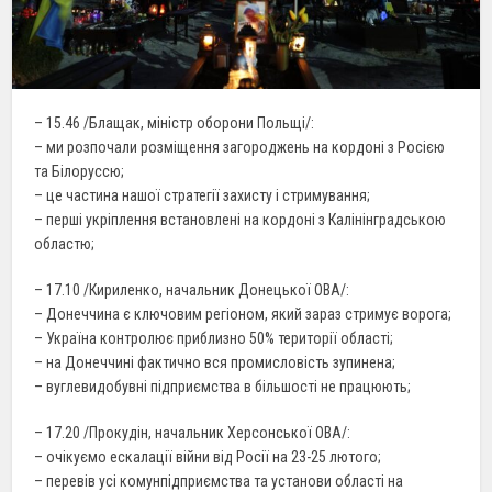
– 15.46 /Блащак, міністр оборони Польщі/:
– ми розпочали розміщення загороджень на кордоні з Росією
та Білоруссю;
– це частина нашої стратегії захисту і стримування;
– перші укріплення встановлені на кордоні з Калінінградською
областю;
– 17.10 /Кириленко, начальник Донецької ОВА/:
– Донеччина є ключовим регіоном, який зараз стримує ворога;
– Україна контролює приблизно 50% території області;
– на Донеччині фактично вся промисловість зупинена;
– вуглевидобувні підприємства в більшості не працюють;
– 17.20 /Прокудін, начальник Херсонської ОВА/:
– очікуємо ескалації війни від Росії на 23-25 лютого;
– перевів усі комунпідприємства та установи області на