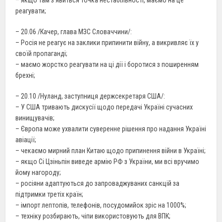
реагувати;
– 20.06 /Качер, глава МЗС Словаччини/:
– Росія не реагує на заклики припинити війну, а викривляє їх у
своїй пропаганді;
– маємо жорстко реагувати на ці дії і боротися з поширенням
брехні;
– 20.10 /Нуланд, заступниця держсекретаря США/:
– У США тривають дискусії щодо передачі Україні сучасних
винищувачів;
– Європа може ухвалити суверенне рішення про надання Україні
авіації;
– чекаємо мирний план Китаю щодо припинення війни в Україні;
– якщо Сі Цзіньпін виведе армію РФ з України, ми всі вручимо
йому нагороду;
– росіяни адаптуються до запроваджуваних санкцій за
підтримки третіх країн;
– імпорт лептопів, телефонів, посудомийок зріс на 1000%;
– техніку розбирають, чіпи використовують для ВПК;