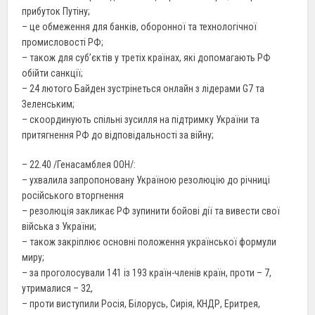
прибуток Путіну;
– це обмеження для банків, оборонної та технологічної
промисловості РФ;
– також для суб’єктів у третіх країнах, які допомагають РФ
обійти санкції;
– 24 лютого Байден зустрінеться онлайн з лідерами G7 та
Зеленським;
– скоординують спільні зусилля на підтримку України та
притягнення РФ до відповідальності за війну;
– 22.40 /Генасамблея ООН/:
– ухвалила запропоновану Україною резолюцію до річниці
російського вторгнення
– резолюція закликає РФ зупинити бойові дії та вивести свої
війська з України;
– також закріплює основні положення української формули
миру;
– за проголосували 141 із 193 країн-членів країн, проти – 7,
утрималися – 32,
– проти виступили Росія, Білорусь, Сирія, КНДР, Еритрея,