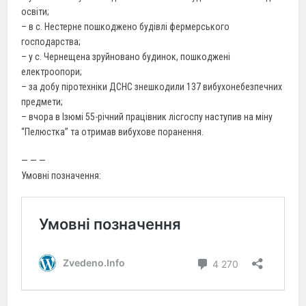
освіти;
– в с. Нестерне пошкоджено будівлі фермерського
господарства;
– у с. Чернещена зруйновано будинок, пошкоджені
електроопори;
– за добу піротехніки ДСНС знешкодили 137 вибухонебезпечних
предмети;
– вчора в Ізюмі 55-річний працівник лісгоспу наступив на міну
“Пелюстка” та отримав вибухове поранення.
— — —
Умовні позначення: