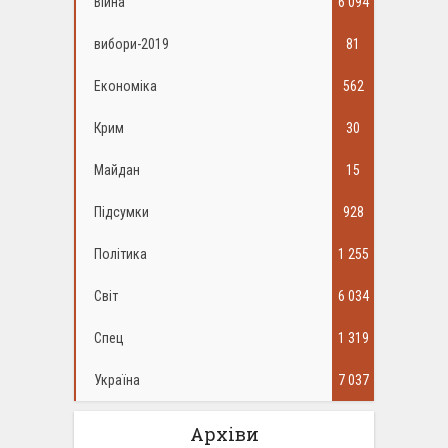
Війна
6 094
вибори-2019
81
Економіка
562
Крим
30
Майдан
15
Підсумки
928
Політика
1 255
Світ
6 034
Спец
1 319
Україна
7 037
Архіви