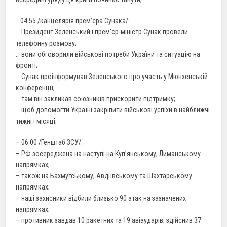
.. 04.55 /канцелярія прем’єра Сунака/:
… Президент Зеленський і прем’єр-міністр Сунак провели
телефонну розмову;
… вони обговорили військові потреби України та ситуацію на
фронті;
… Сунак проінформував Зеленського про участь у Мюнхенській
конференції;
… там він закликав союзників прискорити підтримку;
… щоб допомогти Україні закріпити військові успіхи в найближчі
тижні і місяці;
– 06.00 /Генштаб ЗСУ/:
– РФ зосереджена на наступі на Куп’янському, Лиманському
напрямках;
– також на Бахмутському, Авдіївському та Шахтарському
напрямках;
– наші захисники відбили близько 90 атак на зазначених
напрямках;
– противник завдав 10 ракетних та 19 авіаударів; здійснив 37