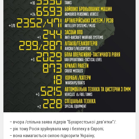
– вчора /спільна заява лідерів “Бухарестської дев’ятки”/:
– рік тому Росія зруйнувала мир і безпеку в Європі;
– вона намагається силою підкорити Україну;