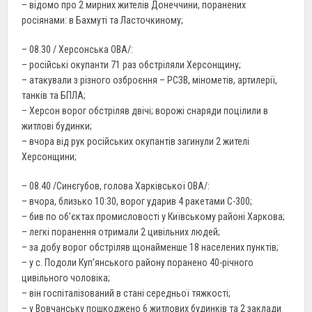
– відомо про 2 мирних жителів Донеччини, поранених
росіянами: в Бахмуті та Ласточкиному;
– 08.30 / Херсонська ОВА/:
– російські окупанти 71 раз обстріляли Херсонщину;
– атакували з різного озброєння – РСЗВ, мінометів, артилерії,
танків та БПЛА;
– Херсон ворог обстріляв двічі; ворожі снаряди поцілили в
житлові будинки;
– вчора від рук російських окупантів загинули 2 жителі
Херсонщини;
– 08.40 /Синєгубов, голова Харківської ОВА/:
– вчора, близько 10:30, ворог ударив 4 ракетами С-300;
– бив по об’єктах промисловості у Київському районі Харкова;
– легкі поранення отримали 2 цивільних людей;
– за добу ворог обстріляв щонайменше 18 населених пунктів;
– у с. Подоли Куп’янського району поранено 40-річного
цивільного чоловіка;
– він госпіталізований в стані середньої тяжкості;
– у Вовчанську пошкоджено 6 житлових будинків та 2 заклади