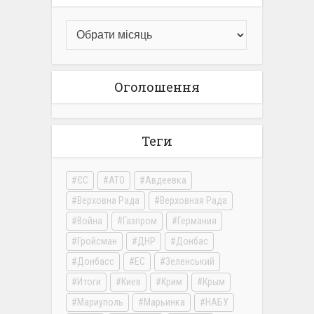
Оголошення
Теги
ЄС
АТО
Авдеевка
Верховна Рада
Верховная Рада
Война
Газпром
Германия
Гройсман
ДНР
Донбас
Донбасс
ЕС
Зеленський
Итоги
Киев
Крим
Крым
Мариуполь
Марьинка
НАБУ