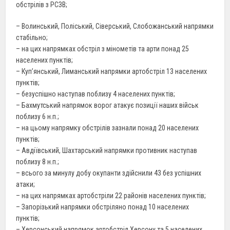
обстрілів з РСЗВ;
– Волинський, Поліський, Сіверський, Слобожанський напрямки
стабільно;
– на цих напрямках обстріл з мінометів та арти понад 25
населених пунктів;
– Куп’янський, Лиманський напрямки артобстріл 13 населених
пунктів;
– безуспішно наступав поблизу 4 населених пунктів;
– Бахмутський напрямок ворог атакує позиції наших військ
поблизу 6 н.п.;
– на цьому напрямку обстрілів зазнали понад 20 населених
пунктів;
– Авдіївський, Шахтарський напрямки противник наступав
поблизу 8 н.п.;
– всього за минулу добу окупанти здійснили 43 без успішних
атаки;
– на цих напрямках артобстріли 22 районів населених пунктів;
– Запорізький напрямки обстріляно понад 10 населених
пунктів;
– Херсонський напрямок артобстріл Херсону та 5 населених