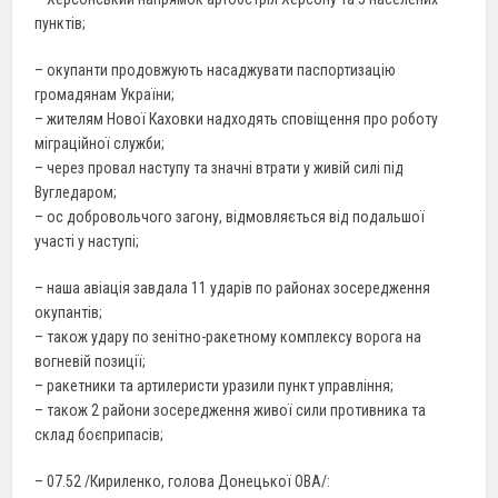
пунктів;
– окупанти продовжують насаджувати паспортизацію
громадянам України;
– жителям Нової Каховки надходять сповіщення про роботу
міграційної служби;
– через провал наступу та значні втрати у живій силі під
Вугледаром;
– ос добровольчого загону, відмовляється від подальшої
участі у наступі;
– наша авіація завдала 11 ударів по районах зосередження
окупантів;
– також удару по зенітно-ракетному комплексу ворога на
вогневій позиції;
– ракетники та артилеристи уразили пункт управління;
– також 2 райони зосередження живої сили противника та
склад боєприпасів;
– 07.52 /Кириленко, голова Донецької ОВА/: