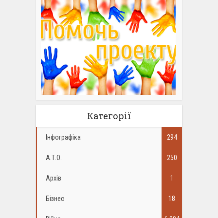
Категорії
Інфографіка
294
А.Т.О.
250
Архів
1
Бізнес
18