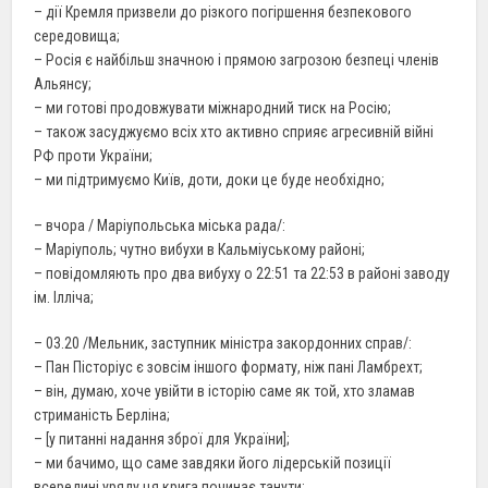
– дії Кремля призвели до різкого погіршення безпекового
середовища;
– Росія є найбільш значною і прямою загрозою безпеці членів
Альянсу;
– ми готові продовжувати міжнародний тиск на Росію;
– також засуджуємо всіх хто активно сприяє агресивній війні
РФ проти України;
– ми підтримуємо Київ, доти, доки це буде необхідно;
– вчора / Маріупольська міська рада/:
– Маріуполь; чутно вибухи в Кальміуському районі;
– повідомляють про два вибуху о 22:51 та 22:53 в районі заводу
ім. Ілліча;
– 03.20 /Мельник, заступник міністра закордонних справ/:
– Пан Пісторіус є зовсім іншого формату, ніж пані Ламбрехт;
– він, думаю, хоче увійти в історію саме як той, хто зламав
стриманість Берліна;
– [у питанні надання зброї для України];
– ми бачимо, що саме завдяки його лідерській позиції
всередині уряду ця крига починає танути;