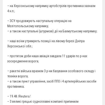
– на Херсонському напрямку артобстрілів противника зазнали
4 н.п.;
– ЗСУ продовжують наступальну операцію на
Мелітопольському напрямку;
– а також наступальні (штурмові) дії на Бахмутському напрямку;
– наші воїни утримують позиції на лівому березі Дніпра
Херсонської обл.;
– протягом доби наша авіація завдала 11 ударів по р-нах
зосередження ворога;
– ракетні війська вразили 3 р-ни базування особового складу і
техніки ворога;
– а також пункт управління, засіб ППО і 4 артилерійських засоби
противника;
– 19.48 /Reuters/:
– 3 великі грецькі судноплавні компанії припинили