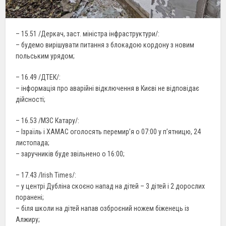
– 15.51 /Деркач, заст. міністра інфраструктури/:
– будемо вирішувати питання з блокадою кордону з новим
польським урядом;
– 16.49 /ДТЕК/:
– інформація про аварійні відключення в Києві не відповідає
дійсності;
– 16.53 /МЗС Катару/:
– Ізраїль і ХАМАС оголосять перемир’я о 07:00 у п’ятницю, 24
листопада;
– заручників буде звільнено о 16:00;
– 17.43 /Irish Times/:
– у центрі Дубліна скоєно напад на дітей – 3 дітей і 2 дорослих
поранені;
– біля школи на дітей напав озброєний ножем біженець із
Алжиру;