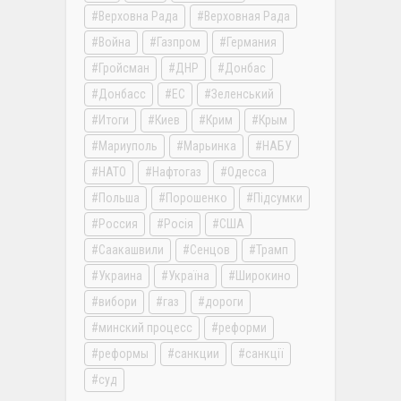
Верховна Рада
Верховная Рада
Война
Газпром
Германия
Гройсман
ДНР
Донбас
Донбасс
ЕС
Зеленський
Итоги
Киев
Крим
Крым
Мариуполь
Марьинка
НАБУ
НАТО
Нафтогаз
Одесса
Польша
Порошенко
Підсумки
Россия
Росія
США
Саакашвили
Сенцов
Трамп
Украина
Україна
Широкино
вибори
газ
дороги
минский процесс
реформи
реформы
санкции
санкції
суд