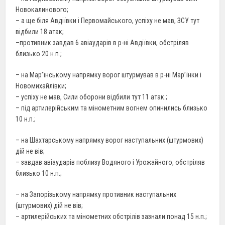
Новокалинового;
– а ще біля Авдіївки і Первомайського, успіху не мав, ЗСУ тут
відбили 18 атак;
–противник завдав 6 авіаударів в р-ні Авдіївки, обстріляв
близько 20 н.п.;
– на Мар’їнському напрямку ворог штурмував в р-ні Мар’їнки і
Новомихайлівки;
– успіху не мав, Сили оборони відбили тут 11 атак.;
– під артилерійським та мінометним вогнем опинились близько
10 н.п.;
– на Шахтарському напрямку ворог наступальних (штурмових)
дій не вів;
– завдав авіаударів поблизу Водяного і Урожайного, обстріляв
близько 10 н.п.;
– на Запорізькому напрямку противник наступальних
(штурмових) дій не вів;
– артилерійських та мінометних обстрілів зазнали понад 15 н.п.;