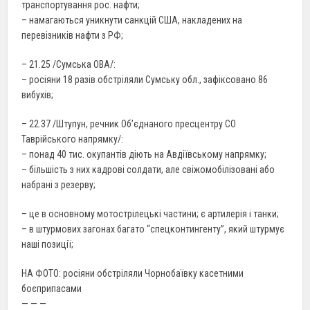
транспортування рос. нафти;
– намагаються уникнути санкцій США, накладених на
перевізників нафти з РФ;
– 21.25 /Сумська ОВА/:
– росіяни 18 разів обстріляли Сумську обл., зафіксовано 86
вибухів;
– 22.37 /Штупун, речник Об’єднаного пресцентру СО
Таврійського напрямку/:
– понад 40 тис. окупантів діють на Авдіївському напрямку;
– більшість з них кадрові солдати, але свіжомобілізовані або
набрані з резерву;
– це в основному мотострілецькі частини; є артилерія і танки;
– в штурмових загонах багато “спецконтингенту”, який штурмує
наші позиції;
НА ФОТО: росіяни обстріляли Чорнобаївку касетними
боєприпасами
— — —