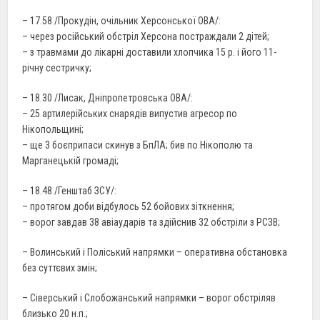
– 17.58 /Прокудін, очільник Херсонської ОВА/:
– через російський обстріл Херсона постраждали 2 дітей;
– з травмами до лікарні доставили хлопчика 15 р. і його 11-
річну сестричку;
– 18.30 /Лисак, Дніпропетровська ОВА/:
– 25 артилерійських снарядів випустив агресор по
Нікопольщині;
– ще 3 боєприпаси скинув з БпЛА; бив по Нікополю та
Марганецькій громаді;
– 18.48 /Генштаб ЗСУ/:
– протягом доби відбулось 52 бойових зіткнення;
– ворог завдав 38 авіаударів та здійснив 32 обстріли з РСЗВ;
– Волинський і Поліський напрямки – оперативна обстановка
без суттєвих змін;
– Сіверський і Слобожанський напрямки – ворог обстріляв
близько 20 н.п.;