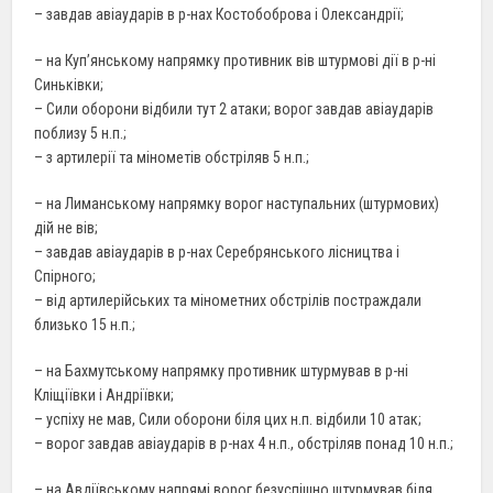
– завдав авіаударів в р-нах Костобоброва і Олександрії;
– на Куп’янському напрямку противник вів штурмові дії в р-ні
Синьківки;
– Сили оборони відбили тут 2 атаки; ворог завдав авіаударів
поблизу 5 н.п.;
– з артилерії та мінометів обстріляв 5 н.п.;
– на Лиманському напрямку ворог наступальних (штурмових)
дій не вів;
– завдав авіаударів в р-нах Серебрянського лісництва і
Спірного;
– від артилерійських та мінометних обстрілів постраждали
близько 15 н.п.;
– на Бахмутському напрямку противник штурмував в р-ні
Кліщіївки і Андріївки;
– успіху не мав, Сили оборони біля цих н.п. відбили 10 атак;
– ворог завдав авіаударів в р-нах 4 н.п., обстріляв понад 10 н.п.;
– на Авдіївському напрямі ворог безуспішно штурмував біля