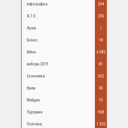
Інфографіка
294
А.Т.О.
250
Архів
1
Бізнес
18
Війна
6 085
вибори-2019
81
Економіка
562
Крим
30
Майдан
15
Підсумки
928
Політика
1 255