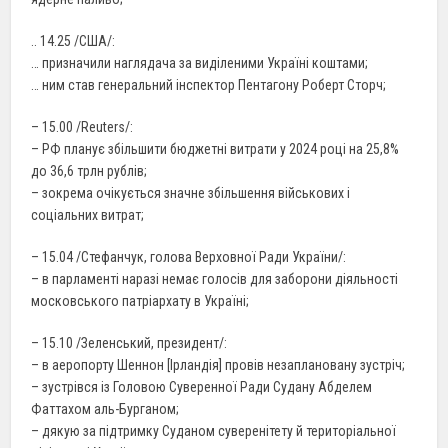
.. 14.25 /США/:
… призначили наглядача за виділеними Україні коштами;
… ним став генеральний інспектор Пентагону Роберт Сторч;
– 15.00 /Reuters/:
– РФ планує збільшити бюджетні витрати у 2024 році на 25,8%
до 36,6 трлн рублів;
– зокрема очікується значне збільшення військових і
соціальних витрат;
– 15.04 /Стефанчук, голова Верховної Ради України/:
– в парламенті наразі немає голосів для заборони діяльності
московського патріархату в Україні;
– 15.10 /Зеленський, президент/:
– в аеропорту Шеннон [Ірландія] провів незаплановану зустріч;
– зустрівся із Головою Суверенної Ради Судану Абделем
Фаттахом аль-Бурганом;
– дякую за підтримку Суданом суверенітету й територіальної