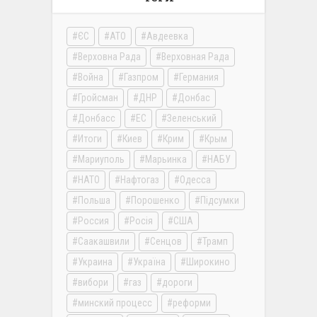
ЄС
АТО
Авдеевка
Верховна Рада
Верховная Рада
Война
Газпром
Германия
Гройсман
ДНР
Донбас
Донбасс
ЕС
Зеленський
Итоги
Киев
Крим
Крым
Мариуполь
Марьинка
НАБУ
НАТО
Нафтогаз
Одесса
Польша
Порошенко
Підсумки
Россия
Росія
США
Саакашвили
Сенцов
Трамп
Украина
Україна
Широкино
вибори
газ
дороги
минский процесс
реформи