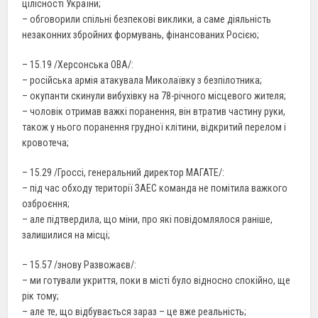
цілісності України;
– обговорили спільні безпекові виклики, а саме діяльність
незаконних збройних формувань, фінансованих Росією;
– 15.19 /Херсонська ОВА/:
– російська армія атакувала Миколаївку з безпілотника;
– окупанти скинули вибухівку на 78-річного місцевого жителя;
– чоловік отримав важкі поранення, він втратив частину руки,
також у нього поранення грудної клітини, відкритий перелом і
кровотеча;
– 15.29 /Гроссі, генеральний директор МАГАТЕ/:
– під час обходу території ЗАЕС команда не помітила важкого
озброєння;
– але підтвердила, що міни, про які повідомлялося раніше,
залишилися на місці;
– 15.57 /знову Развожаєв/:
– ми готували укриття, поки в місті було відносно спокійно, ще
рік тому;
– але те, що відбувається зараз – це вже реальність;