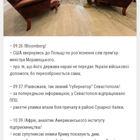
– 09.26 /Bloomberg/:
– США звернулись до Польщі по роз’яснення слів прем’єр-
міністра Моравецького;
– про те, що його держава наразі не передає Україні військової
допомоги, бо переозброюється сама;
– 09.37 /Развожаєв, так званий “губернатор” Севастополя/:
– за попередньою інформацією, у Севастополі відпрацювало
ППО;
– ракетні уламки впали біля причалу в районі Сухарної балки;
– 10.39 /Афрік, аналітик Американського інституту
підприємництва/:
– нові супутникові знімки Криму показують дим;