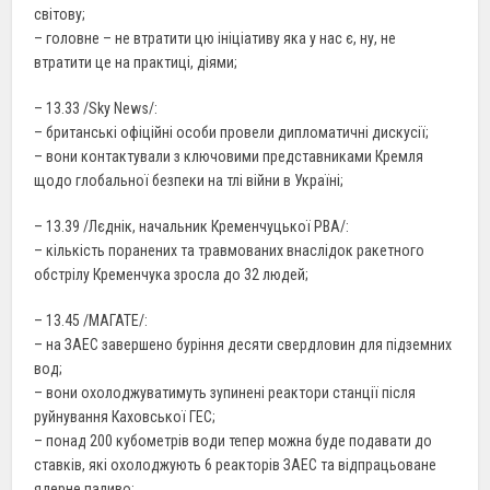
світову;
– головне – не втратити цю ініціативу яка у нас є, ну, не
втратити це на практиці, діями;
– 13.33 /Sky News/:
– британські офіційні особи провели дипломатичні дискусії;
– вони контактували з ключовими представниками Кремля
щодо глобальної безпеки на тлі війни в Україні;
– 13.39 /Лєднік, начальник Кременчуцької РВА/:
– кількість поранених та травмованих внаслідок ракетного
обстрілу Кременчука зросла до 32 людей;
– 13.45 /МАГАТЕ/:
– на ЗАЕС завершено буріння десяти свердловин для підземних
вод;
– вони охолоджуватимуть зупинені реактори станції після
руйнування Каховської ГЕС;
– понад 200 кубометрів води тепер можна буде подавати до
ставків, які охолоджують 6 реакторів ЗАЕС та відпрацьоване
ядерне паливо;