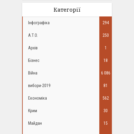
Категорії
Інфографіка
294
А.Т.О.
250
Архів
1
Бізнес
18
Війна
6 086
вибори-2019
81
Економіка
562
Крим
30
Майдан
15