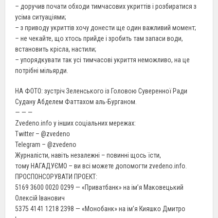
– доручив почати обходи тимчасових укриттів і розбиратися з
усіма ситуаціями;
– з приводу укриттів хочу донести ще один важливий момент;
– не чекайте, що хтось прийде і зробить там запаси води,
встановить крісла, настили;
– упорядкувати так усі тимчасові укриття неможливо, на це
потрібні мільярди.
НА ФОТО: зустріч Зеленського із Головою Суверенної Ради
Судану Абделем Фаттахом аль-Бурганом.
— — —
Zvedeno.info у інших соціальних мережах:
Twitter – @zvedeno
Telegram – @zvedeno
Журналісти, навіть незалежні – повинні щось їсти,
тому НАГАДУЄМО – ви всі можете допомогти zvedeno.info.
ПРОСПОНСОРУВАТИ ПРОЕКТ:
5169 3600 0020 0299 — «Приватбанк» на ім’я Маковецький
Олексій Іванович
5375 4141 1218 2398 — «Монобанк» на ім’я Кияшко Дмитро