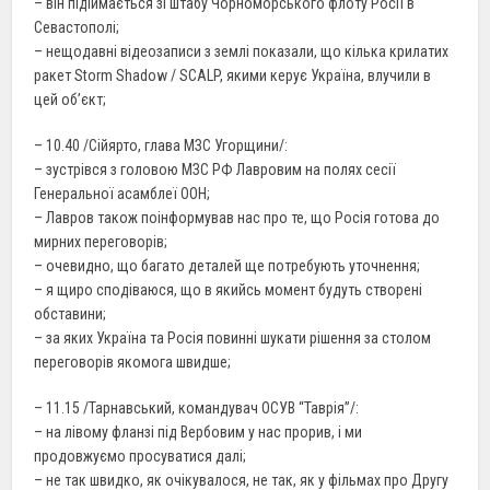
– він підіймається зі штабу Чорноморського флоту Росії в
Севастополі;
– нещодавні відеозаписи з землі показали, що кілька крилатих
ракет Storm Shadow / SCALP, якими керує Україна, влучили в
цей об’єкт;
– 10.40 /Сійярто, глава МЗС Угорщини/:
– зустрівся з головою МЗС РФ Лавровим на полях сесії
Генеральної асамблеї ООН;
– Лавров також поінформував нас про те, що Росія готова до
мирних переговорів;
– очевидно, що багато деталей ще потребують уточнення;
– я щиро сподіваюся, що в якийсь момент будуть створені
обставини;
– за яких Україна та Росія повинні шукати рішення за столом
переговорів якомога швидше;
– 11.15 /Тарнавський, командувач ОСУВ “Таврія”/:
– на лівому фланзі під Вербовим у нас прорив, і ми
продовжуємо просуватися далі;
– не так швидко, як очікувалося, не так, як у фільмах про Другу