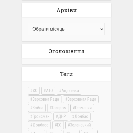
Архіви
Оголошення
Теги
ЄС
АТО
Авдеевка
Верховна Рада
Верховная Рада
Война
Газпром
Германия
Гройсман
ДНР
Донбас
Донбасс
ЕС
Зеленський