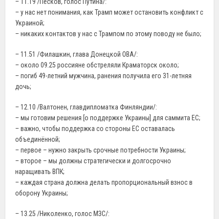
– 11.19 /Песков, голос Путина/:
– у нас нет понимания, как Трамп может остановить конфликт с
Украиной;
– никаких контактов у нас с Трампом по этому поводу не было;
– 11.51 /Филашкин, глава Донецкой ОВА/:
– около 09.25 россияне обстреляли Краматорск около;
– погиб 49-летний мужчина, ранения получила его 31-летняя
дочь;
– 12.10 /Валтонен, главдипломатка Финляндии/:
– мы готовим решения [о поддержке Украины] для саммита ЕС;
– важно, чтобы поддержка со стороны ЕС оставалась
объединённой;
– первое – нужно закрыть срочные потребности Украины;
– второе – мы должны стратегически и долгосрочно
наращивать ВПК;
– каждая страна должна делать пропорциональный взнос в
оборону Украины;
– 13.25 /Николенко, голос МЗС/: