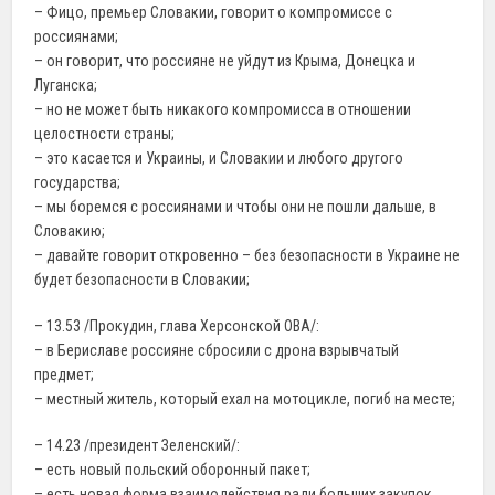
– Фицо, премьер Словакии, говорит о компромиссе с
россиянами;
– он говорит, что россияне не уйдут из Крыма, Донецка и
Луганска;
– но не может быть никакого компромисса в отношении
целостности страны;
– это касается и Украины, и Словакии и любого другого
государства;
– мы боремся с россиянами и чтобы они не пошли дальше, в
Словакию;
– давайте говорит откровенно – без безопасности в Украине не
будет безопасности в Словакии;
– 13.53 /Прокудин, глава Херсонской ОВА/:
– в Бериславе россияне сбросили с дрона взрывчатый
предмет;
– местный житель, который ехал на мотоцикле, погиб на месте;
– 14.23 /президент Зеленский/:
– есть новый польский оборонный пакет;
– есть новая форма взаимодействия ради больших закупок