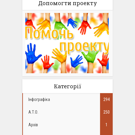
Допомогти проекту
Категорії
Інфографіка
294
А.Т.О.
250
Архів
1