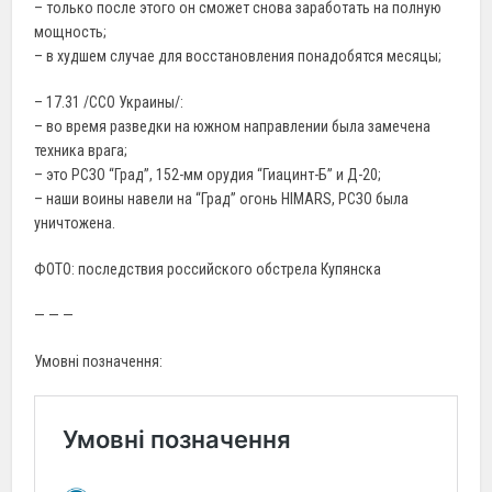
– только после этого он сможет снова заработать на полную
мощность;
– в худшем случае для восстановления понадобятся месяцы;
– 17.31 /ССО Украины/:
– во время разведки на южном направлении была замечена
техника врага;
– это РСЗО “Град”, 152-мм орудия “Гиацинт-Б” и Д-20;
– наши воины навели на “Град” огонь HIMARS, РСЗО была
уничтожена.
ФОТО: последствия российского обстрела Купянска
— — —
Умовні позначення: