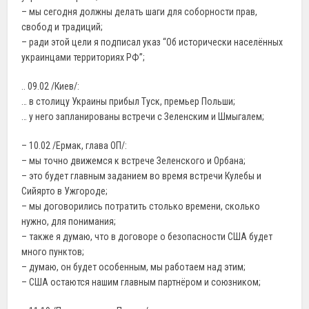
– мы сегодня должны делать шаги для соборности прав,
свобод и традиций;
– ради этой цели я подписал указ “Об исторически населённых
украинцами территориях РФ”;
.. 09.02 /Киев/:
… в столицу Украины прибыл Туск, премьер Польши;
… у него запланированы встречи с Зеленским и Шмыгалем;
– 10.02 /Ермак, глава ОП/:
– мы точно движемся к встрече Зеленского и Орбана;
– это будет главным заданием во время встречи Кулебы и
Сийярто в Ужгороде;
– мы договорились потратить столько времени, сколько
нужно, для понимания;
– также я думаю, что в договоре о безопасности США будет
много пунктов;
– думаю, он будет особенным, мы работаем над этим;
– США остаются нашим главным партнёром и союзником;