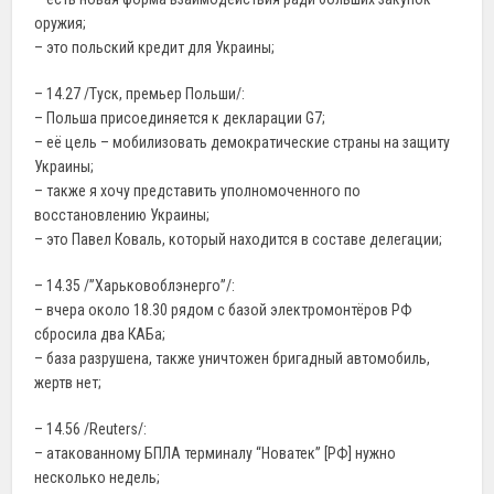
оружия;
– это польский кредит для Украины;
– 14.27 /Туск, премьер Польши/:
– Польша присоединяется к декларации G7;
– её цель – мобилизовать демократические страны на защиту
Украины;
– также я хочу представить уполномоченного по
восстановлению Украины;
– это Павел Коваль, который находится в составе делегации;
– 14.35 /”Харьковоблэнерго”/:
– вчера около 18.30 рядом с базой электромонтёров РФ
сбросила два КАБа;
– база разрушена, также уничтожен бригадный автомобиль,
жертв нет;
– 14.56 /Reuters/:
– атакованному БПЛА терминалу “Новатек” [РФ] нужно
несколько недель;