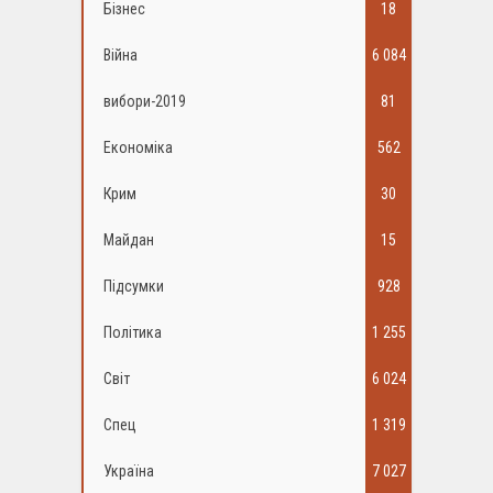
Бізнес
18
Війна
6 084
вибори-2019
81
Економіка
562
Крим
30
Майдан
15
Підсумки
928
Політика
1 255
Світ
6 024
Спец
1 319
Україна
7 027