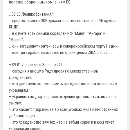
полезно оборонным компаниям ЕС;
.. 08.00 /Великобритания/:
… предоставила в ООН доказательства поставок в РФ оружия
КНДР;
… в отчёте есть снимки кораблей РФ “Майя”, “Ангара” и
“Мария”;
… они загружают контейнеры в северокорейском порту Наджин;
… все три корабля находятся под санкциями США с 2022 г.;
– 09.01 /президент Зеленский/:
– сегодня я вношу в Раду проект о множественном
гражданстве;
– это даст возможность иметь гражданство всем этническим
украинцам;
– украинцы по духу и происхождению должны стать ими и по
закону;
– это касается украинцев во всех уголках мира и иностранных
добровольцев;
– это гражданство для тех, кто не забыл корни и в ком течёт
украинская кровь;