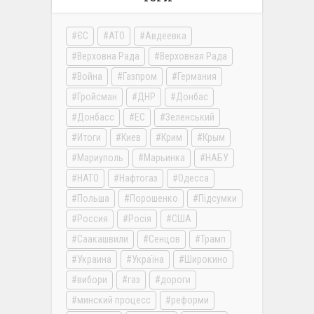
ЄС
АТО
Авдеевка
Верховна Рада
Верховная Рада
Война
Газпром
Германия
Гройсман
ДНР
Донбас
Донбасс
ЕС
Зеленський
Итоги
Киев
Крим
Крым
Мариуполь
Марьинка
НАБУ
НАТО
Нафтогаз
Одесса
Польша
Порошенко
Підсумки
Россия
Росія
США
Саакашвили
Сенцов
Трамп
Украина
Україна
Широкино
вибори
газ
дороги
минский процесс
реформи