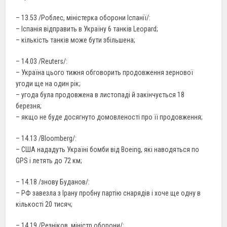
– 13.53 /Роблес, міністерка оборони Іспанії/:
– Іспанія відправить в Україну 6 танків Leopard;
– кількість танків може бути збільшена;
– 14.03 /Reuters/:
– Україна цього тижня обговорить продовження зернової
угоди ще на один рік;
– угода була продовжена в листопаді й закінчується 18
березня;
– якщо не буде досягнуто домовленості про її продовження;
– 14.13 /Bloomberg/:
– США нададуть Україні бомби від Boeing, які наводяться по
GPS і летять до 72 км;
– 14.18 /знову Буданов/:
– РФ завезла з Ірану пробну партію снарядів і хоче ще одну в
кількості 20 тисяч;
– 14.19 /Резніков, міністр оборони/: