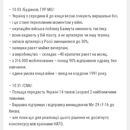
– 10.03 /Буданов, ГУР МО/:
– Україну з середини й до кінця весни очікують вирішальні бої;
– і це стане переломним моментом у війні;
– окупаційні війська поблизу Бахмута змінюють тактику;
– вони кидають у бій піхоту, а не артилерію чи іншу техніку;
– запаси артилерії у Росії зменшилися до 30%;
– залишки ракет майже вичерпані;
– а виробництво – складає ~40 крилатих ракет на місяц;
– з 316.000 мобілізованих – понад 90% відправили одразу, без
навчання;
– єдинa умова кінця війни – вихід на кордони 1991 року;
– 10.31 /СNN/:
– Польща передасть Україні 14 танків Leopard 2 найближчими
тижнями;
– Варшава підтримує і відправку винищувачів Міг-29 і F-16 до
Києва;
– але поки що для реалізації цього рішення не досягнуто
консенсусу між країнами НАТО;