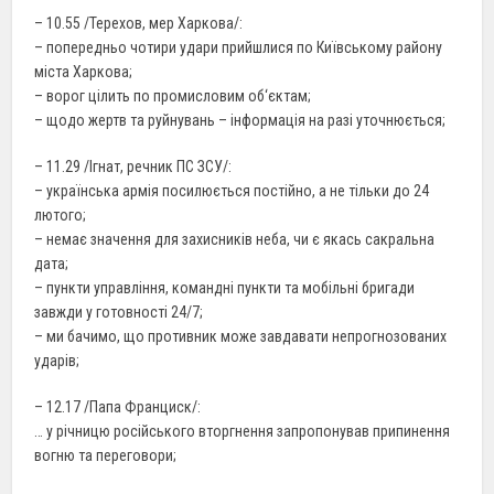
– 10.55 /Терехов, мер Харкова/:
– попередньо чотири удари прийшлися по Київському району
міста Харкова;
– ворог цілить по промисловим об‘єктам;
– щодо жертв та руйнувань – інформація на разі уточнюється;
– 11.29 /Ігнат, речник ПС ЗСУ/:
– українська армія посилюється постійно, а не тільки до 24
лютого;
– немає значення для захисників неба, чи є якась сакральна
дата;
– пункти управління, командні пункти та мобільні бригади
завжди у готовності 24/7;
– ми бачимо, що противник може завдавати непрогнозованих
ударів;
– 12.17 /Папа Франциск/:
… у річницю російського вторгнення запропонував припинення
вогню та переговори;