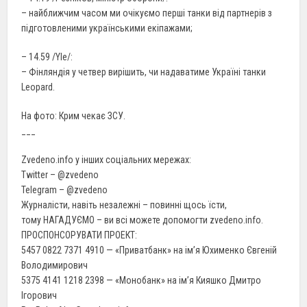
– найближчим часом ми очікуємо перші танки від партнерів з
підготовленими українськими екіпажами;
– 14.59 /Yle/:
– Фінляндія у четвер вирішить, чи надаватиме Україні танки
Leopard.
На фото: Крим чекає ЗСУ.
___
Zvedeno.info у інших соціальних мережах:
Twitter – @zvedeno
Telegram – @zvedeno
Журналісти, навіть незалежні – повинні щось їсти,
тому НАГАДУЄМО – ви всі можете допомогти zvedeno.info.
ПРОСПОНСОРУВАТИ ПРОЕКТ:
5457 0822 7371 4910 — «Приватбанк» на ім’я Юхименко Євгеній
Володимирович
5375 4141 1218 2398 — «Монобанк» на ім’я Кияшко Дмитро
Ігорович