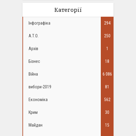
Категорії
Інфографіка
294
А.Т.О.
250
Архів
1
Бізнес
18
Війна
6 086
вибори-2019
81
Економіка
562
Крим
30
Майдан
15