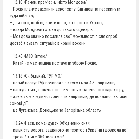
– 12.18 /Речан, прем’єр-міністр Молдови/:
– Росія планує захопити аеропорт у Кишиневі та перекинути
туди війська;
– для того, щоб відкрити ще один фронт в Україні;
– влада Молдови готова до такого сценарію;
– Молдова значно посилила свої можливості після спроб
дестабілізувати ситуацію в країні восени;
– 12.45 /МЗС Китаю/:
– Китай не має намірів постачати зброю Росію;
– 13.18 /Скібіцький, ГУР МО/:
– новий наступ РФ почався з лютого і має 4-5 напрямків;
– наступальні дії окупантів не мають стратегічного характеру;
– але є як мінімум чотири-п’ять напрямків, де почалися активні
бойові дії;
– це Луганська, Донецька та Запорізька область;
– 13.24 /Наєв, командувач Об’єднаних сил/:
– кількість ворога, задіяного на території України і довкола неї,
– трохи більше 350 тисяч осіб;