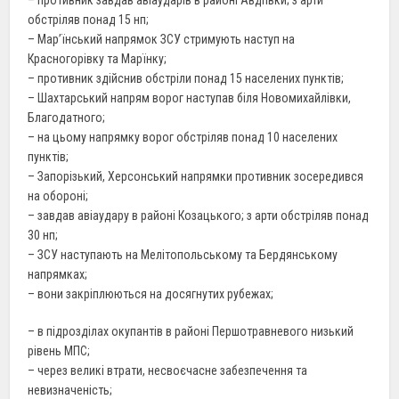
обстріляв понад 15 нп;
– Мар’їнський напрямок ЗСУ стримують наступ на
Красногорівку та Марїнку;
– противник здійснив обстріли понад 15 населених пунктів;
– Шахтарський напрям ворог наступав біля Новомихайлівки,
Благодатного;
– на цьому напрямку ворог обстріляв понад 10 населених
пунктів;
– Запорізький, Херсонський напрямки противник зосередився
на обороні;
– завдав авіаудару в районі Козацького; з арти обстріляв понад
30 нп;
– ЗСУ наступають на Мелітопольському та Бердянському
напрямках;
– вони закріплюються на досягнутих рубежах;
– в підрозділах окупантів в районі Першотравневого низький
рівень МПС;
– через великі втрати, несвоєчасне забезпечення та
невизначеність;