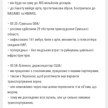
– він буде на суму до 400 мільйонів доларів;
– до пакету ввійде арта, протитанкова зброя, боєприпаси до
NASAMS та HIMARS;
– 00.20 /Сумська ОВА/:
– росіяни здійснили 29 обстрілів прикордоння Сумської
області;
– зафіксовано 161 вибух; били з арти, мінометів, з гелікоптера
скидали НАР;
– попередньо – без людських втрат та руйнувань цивільної
інфраструктури;
– 00.58 /Блінкен, держсекретар США/:
– ми працюємо з союзниками, працюємо з іншими партнерами;
– також з Україною, щоб розглянути інші варіанти
транспортування зерна;
– але неможливо через інші шляхи перевозити ті ж об’єми, що
морем;
– тому ми докладемо всіх зусиль; але це сильно заважає
транспортуванню;