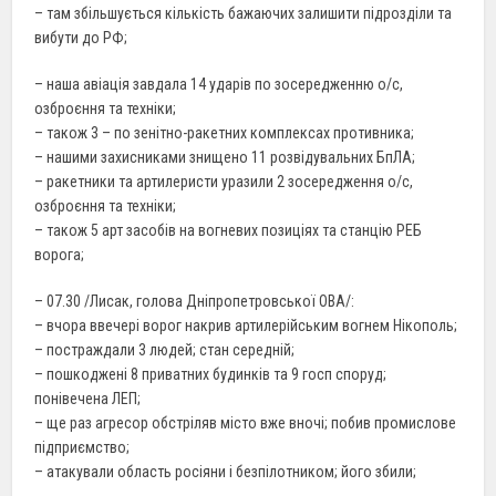
– там збільшується кількість бажаючих залишити підрозділи та
вибути до РФ;
– наша авіація завдала 14 ударів по зосередженню о/с,
озброєння та техніки;
– також 3 – по зенітно-ракетних комплексах противника;
– нашими захисниками знищено 11 розвідувальних БпЛА;
– ракетники та артилеристи уразили 2 зосередження о/с,
озброєння та техніки;
– також 5 арт засобів на вогневих позиціях та станцію РЕБ
ворога;
– 07.30 /Лисак, голова Дніпропетровської ОВА/:
– вчора ввечері ворог накрив артилерійським вогнем Нікополь;
– постраждали 3 людей; стан середній;
– пошкоджені 8 приватних будинків та 9 госп споруд;
понівечена ЛЕП;
– ще раз агресор обстріляв місто вже вночі; побив промислове
підприємство;
– атакували область росіяни і безпілотником; його збили;