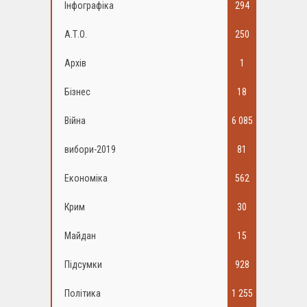
Інфографіка
294
А.Т.О.
250
Архів
1
Бізнес
18
Війна
6 085
вибори-2019
81
Економіка
562
Крим
30
Майдан
15
Підсумки
928
Політика
1 255