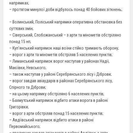
напрямках;
– протягом минулої доби відбулось понад 40 бойових зіткнень;
– Волинський, Поліський напрямки оперативна обстановка без
суттєвих змін;
– Сіверський, Слобожанський – з арти та мінометів обстріляно
понад 15 нп;
– Куп’янський напрямок наші воїни стійко тримають оборону;
– ворог з арти та мінометів обстріляв 5 населених пунктів;
– Лиманський напрямок ворог наступав у районах Надії,
Макіївки, Невського;
– також наступав у районі Серебрянського лісу і Діброви;
– ворог завдав авіаударів в районах Серебрянського лісу,
Спірного та Діброви;
– на цьому напрямку обстріляно 6 населених пунктів;
– Бахмутський напрямок відбито атаки ворога в районі
Григорівки;
– ворог з арти обстріляв понад 15 населених пунктів;
– Авдіївський напрямок відбито атаки в районі
Первомайського;
– противник завдав авіаударів в районі Авдіївки; з арти