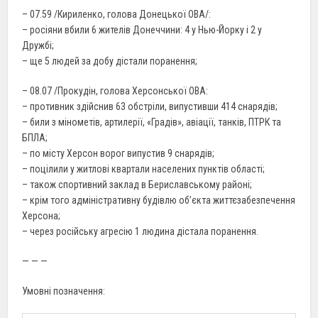
– 07.59 /Кириленко, голова Донецької ОВА/:
– росіяни вбили 6 жителів Донеччини: 4 у Нью-Йорку і 2 у
Дружбі;
– ще 5 людей за добу дістали поранення;
– 08.07 /Прокудін, голова Херсонської ОВА:
– противник здійснив 63 обстріли, випустивши 414 снарядів;
– били з мінометів, артилерії, «Градів», авіації, танків, ПТРК та
БПЛА;
– по місту Херсон ворог випустив 9 снарядів;
– поцілили у житлові квартали населених пунктів області;
– також спортивний заклад в Бериславському районі;
– крім того адміністративну будівлю об’єкта життєзабезпечення
Херсона;
– через російську агресію 1 людина дістала поранення.
— — —
Умовні позначення: