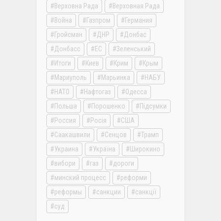
Верховна Рада
Верховная Рада
Война
Газпром
Германия
Гройсман
ДНР
Донбас
Донбасс
ЕС
Зеленський
Итоги
Киев
Крим
Крым
Мариуполь
Марьинка
НАБУ
НАТО
Нафтогаз
Одесса
Польша
Порошенко
Підсумки
Россия
Росія
США
Саакашвили
Сенцов
Трамп
Украина
Україна
Широкино
вибори
газ
дороги
минский процесс
реформи
реформы
санкции
санкції
суд