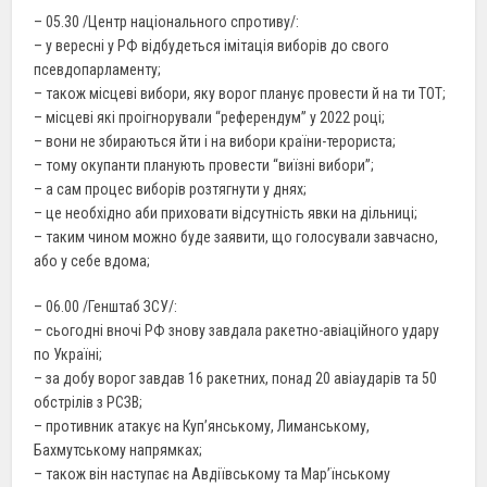
– 05.30 /Центр національного спротиву/:
– у вересні у РФ відбудеться імітація виборів до свого
псевдопарламенту;
– також місцеві вибори, яку ворог планує провести й на ти ТОТ;
– місцеві які проігнорували “референдум” у 2022 році;
– вони не збираються йти і на вибори країни-терориста;
– тому окупанти планують провести “виїзні вибори”;
– а сам процес виборів розтягнути у днях;
– це необхідно аби приховати відсутність явки на дільниці;
– таким чином можно буде заявити, що голосували завчасно,
або у себе вдома;
– 06.00 /Генштаб ЗСУ/:
– сьогодні вночі РФ знову завдала ракетно-авіаційного удару
по Україні;
– за добу ворог завдав 16 ракетних, понад 20 авіаударів та 50
обстрілів з РСЗВ;
– противник атакує на Куп’янському, Лиманському,
Бахмутському напрямках;
– також він наступає на Авдіївському та Мар’їнському