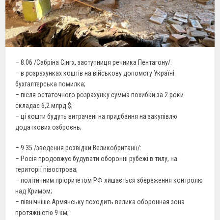
– 8.06 /Сабріна Сінгх, заступниця речника Пентагону/:
– в розрахунках коштів на військову допомогу Україні
бухгалтерська помилка;
– після остаточного розрахунку сумма похибки за 2 роки
складає 6,2 млрд $;
– ці кошти будуть витрачені на придбання на закупівлю
додаткових озброєнь;
– 9.35 /зведення розвідки Великобританії/:
– Росія продовжує будувати оборонні рубежі в тилу, на
території півострова;
– політичним пріоритетом РФ лишається збереження контролю
над Кримом;
– північніше Армянську походить велика оборонная зона
протяжністю 9 км;