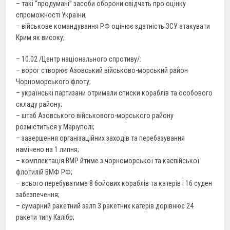
– такі “продумані” засоби оборони свідчать про оцінку
спроможності України;
– військове командування РФ оцінює здатність ЗСУ атакувати
Крим як високу;
– 10.02 /Центр національного спротиву/:
– ворог створює Азовський військово-морський район
Чорноморського флоту;
– українські партизани отримали списки кораблів та особового
складу району;
– штаб Азовського військового-морського району
розміститься у Маріуполі;
– завершення організаційних заходів та перебазування
намічено на 1 липня;
– комплектація ВМР йтиме з чорноморської та каспійської
флотилій ВМФ РФ;
– всього перебуватиме 8 бойових кораблів та катерів і 16 суден
забезпечення;
– сумарний ракетний залп 3 ракетних катерів дорівнює 24
ракети типу Калібр;