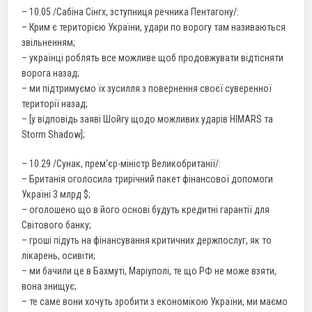
– 10.05 /Сабіна Сінгх, зступниця речника Пентагону/:
– Крим є територією України, удари по ворогу там називаються
звільненням;
– українці роблять все можливе щоб продовжувати відтісняти
ворога назад;
– ми підтримуємо їх зусилля з повернення своєї суверенної
території назад;
– [у відповідь заяві Шойгу щодо можливих ударів HIMARS та
Storm Shadow];
– 10.29 /Сунак, прем’єр-міністр Великобританії/:
– Британія оголосила трирічний пакет фінансової допомоги
Україні 3 млрд $;
– оголошено що в його основі будуть кредитні гарантії для
Світового банку;
– гроші підуть на фінансування критичних держпослуг, як то
лікарень, осивіти;
– ми бачили це в Бахмуті, Маріуполі, те що РФ не може взяти,
вона знищує;
– те саме вони хочуть зробити з економікою України, ми маємо