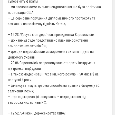
суперечить факатм;
– ми висловлюємо сильне невдоволення, це була політична
провокація США;
– це серйозне порушення дипломатичного протоколу та
зазіхання на політичну гідність Китаю;
– 12.23 /Урсула фон дер Ляєн, президентка Єврокомісії/:
– до канікул буде представлено план використання
заморожених активів РФ;
– доходи від російських заморожених активів підуть на
допомогу Україні;
– 20.06 Єврокомісія запропонувала створити інструмент
підтримки, відбудови;
– а також модернізації України, його розмір – 50 млрд $ на
наступні 4 роки;
– фінансуватимуть трьома способами: гранти з бюджету ЕС,
залучення позик;
– і третє джерело фінансування – надходження від
заморожених активів РФ;
– 12.52 /Блінкен, держсекретар США/: