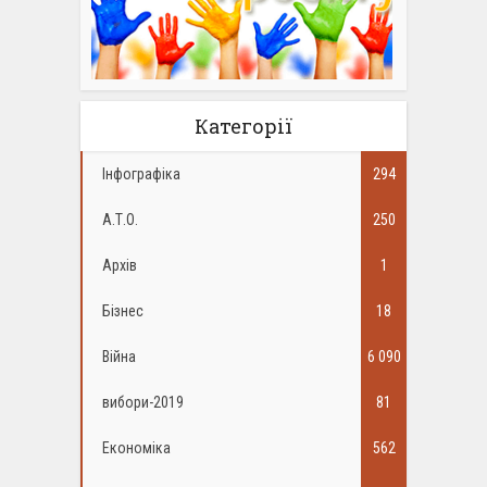
Категорії
Інфографіка
294
А.Т.О.
250
Архів
1
Бізнес
18
Війна
6 090
вибори-2019
81
Економіка
562