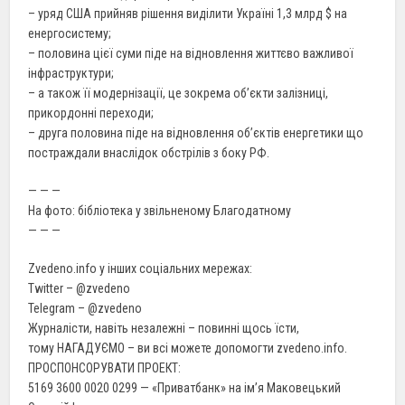
– уряд США прийняв рішення виділити Україні 1,3 млрд $ на
енергосистему;
– половина цієї суми піде на відновлення життєво важливої
інфраструктури;
– а також її модернізації, це зокрема об’єкти залізниці,
прикордонні переходи;
– друга половина піде на відновлення об’єктів енергетики що
постраждали внаслідок обстрілів з боку РФ.
— — —
На фото: бібліотека у звільненому Благодатному
— — —
Zvedeno.info у інших соціальних мережах:
Twitter – @zvedeno
Telegram – @zvedeno
Журналісти, навіть незалежні – повинні щось їсти,
тому НАГАДУЄМО – ви всі можете допомогти zvedeno.info.
ПРОСПОНСОРУВАТИ ПРОЕКТ:
5169 3600 0020 0299 — «Приватбанк» на ім’я Маковецький