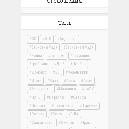
Оголошення
Теги
ЄС
АТО
Авдеевка
Верховна Рада
Верховная Рада
Война
Газпром
Германия
Гройсман
ДНР
Донбас
Донбасс
ЕС
Зеленський
Итоги
Киев
Крим
Крым
Мариуполь
Марьинка
НАБУ
НАТО
Нафтогаз
Одесса
Польша
Порошенко
Підсумки
Россия
Росія
США
Саакашвили
Сенцов
Трамп