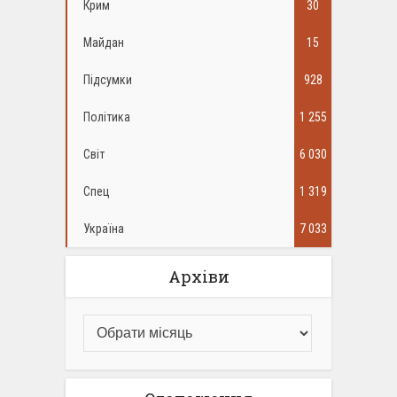
Крим
30
Майдан
15
Підсумки
928
Політика
1 255
Світ
6 030
Спец
1 319
Україна
7 033
Архіви