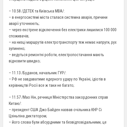
– 10.58 /ДЕТЕК та Київська МВА/:
– в енергосистемі міста сталася системна аварія, причини
аварії уточнюють;
– через екстрене відключення без електрики лишилися 100 000
споживачів;
– на низці маршрутів електротранспорту теж немає напруги, рух
зупинено;
– ведуться ремонтні роботи, електропостачання мають
відновити швидко;
– 11.13 /Буданов, начальник ГУР/:
– РФ не завдаватиме ядерного удару по Україні, ідіотів в
керівництві Росії все ж таки не багато;
– 11.57 /Мао Нін, речниця Міністерства закордонних справ
Китаю/:
– президент США Джо Байден назвав очільника КНР Сі
Цзіньпіна диктатором;
– його слова були абсурдними та безвідповідальними, це