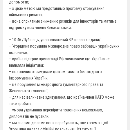
допомогти;
– з цією метою ми представимо програму страхування
військових ризиків;
– вона сприятиме зниженню ризиків для інвесторів та матиме
підтримку всіх членів Великої сімки;
– 10.46 /Лубінець, уповноважений ВР з прав людини/:
– Угорщина порушила міжнародне право забравши українських
полонених;
– країна підіграє пропаганді РФ заявляючи що Україна не
виявляла ініціативи;
– полонених отримували цілком таємно без жодного
інформування України;
– це порушення міжнародного гуманітарного права та
Женевської конвенції;
– для нас величезне здивування, що країна-член НАТО може
таке зробити;
– умови утримання перевірити полонених неможливо,
дипломатів не пустили;
– ми знаємо де саме вони перебувають, але хочемо щоб
Угорщина надала офіційні пояснення цієї ситуації;