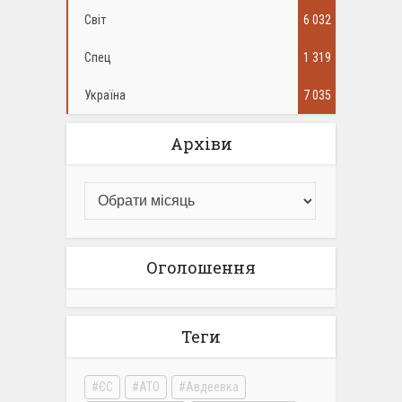
Світ
6 032
Спец
1 319
Україна
7 035
Архіви
Оголошення
Теги
ЄС
АТО
Авдеевка