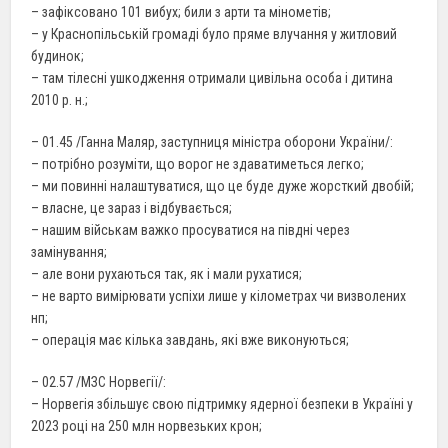
– зафіксовано 101 вибух; били з арти та мінометів;
– у Краснопільській громаді було пряме влучання у житловий
будинок;
– там тілесні ушкодження отримали цивільна особа і дитина
2010 р. н.;
– 01.45 /Ганна Маляр, заступниця міністра оборони України/:
– потрібно розуміти, що ворог не здаватиметься легко;
– ми повинні налаштуватися, що це буде дуже жорсткий двобій;
– власне, це зараз і відбувається;
– нашим військам важко просуватися на півдні через
замінування;
– але вони рухаються так, як і мали рухатися;
– не варто вимірювати успіхи лише у кілометрах чи визволених
нп;
– операція має кілька завдань, які вже виконуються;
– 02.57 /МЗС Норвегії/:
– Норвегія збільшує свою підтримку ядерної безпеки в Україні у
2023 році на 250 млн норвезьких крон;