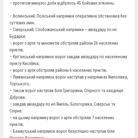
– протягом минулої доби відбулось 45 бойових зіткнень;
– Волинський, Поліський напрямки оперативна обстановка без
суттєвих змін;
– Сіверський, Слобожанський напрямки – авіаудару по нп
Бударки;
– ворог з арти та мінометів обстріляв райони 26 населених
пунктів;
– Куп’янський напрямок ворог завдав авіаудару по населеному
пункту Кислівка;
– ворог з арти обстріляв райони 6 населених пунктів;
– Лиманський напрямок ворог наступав у напрямках Ямполівки,
Торського;
– також ворог наступав біля Григорівки, Спірного та західніше
Діброви;
– завдав авіаудару по нп Ямпіль, Білогорівка, Сіверськ та
Спірне;
– на цьому напрямку ворог з арти обстріляв 7 населених
пунктів;
– Бахмутський напрямок ворог безуспішно наступав біля
Оріхово-Василівки;