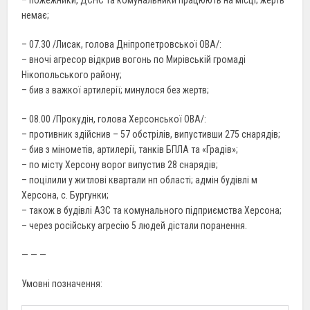
немає;
– 07.30 /Лисак, голова Дніпропетровської ОВА/:
– вночі агресор відкрив вогонь по Мирівській громаді
Нікопольського району;
– бив з важкої артилерії; минулося без жертв;
– 08.00 /Прокудін, голова Херсонської ОВА/:
– противник здійснив – 57 обстрілів, випустивши 275 снарядів;
– бив з мінометів, артилерії, танків БПЛА та «Градів»;
– по місту Херсону ворог випустив 28 снарядів;
– поцілили у житлові квартали нп області; адмін будівлі м
Херсона, с. Бургунки;
– також в будівлі АЗС та комунального підприємства Херсона;
– через російську агресію 5 людей дістали поранення.
— — —
Умовні позначення: