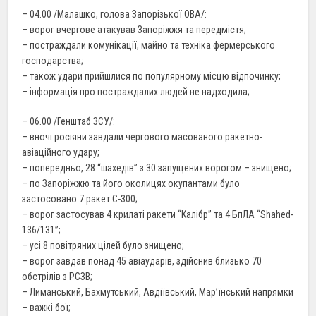
– 04.00 /Малашко, голова Запорізької ОВА/:
– ворог вчергове атакував Запоріжжя та передмістя;
– постраждали комунікації, майно та техніка фермерського
господарства;
– також удари прийшлися по популярному місцю відпочинку;
– інформація про постраждалих людей не надходила;
– 06.00 /Генштаб ЗСУ/:
– вночі росіяни завдали чергового масованого ракетно-
авіаційного удару;
– попередньо, 28 “шахедів” з 30 запущених ворогом – знищено;
– по Запоріжжю та його околицях окупантами було
застосовано 7 ракет С-300;
– ворог застосував 4 крилаті ракети “Калібр” та 4 БпЛА “Shahed-
136/131”;
– усі 8 повітряних цілей було знищено;
– ворог завдав понад 45 авіаударів, здійснив близько 70
обстрілів з РСЗВ;
– Лиманський, Бахмутський, Авдіївський, Мар’їнський напрямки
– важкі бої;