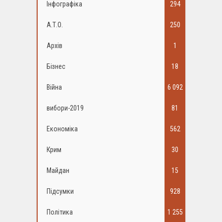
Інфографіка
294
А.Т.О.
250
Архів
1
Бізнес
18
Війна
6 092
вибори-2019
81
Економіка
562
Крим
30
Майдан
15
Підсумки
928
Політика
1 255