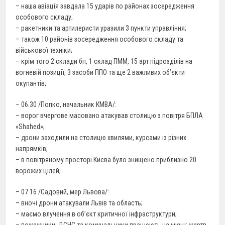
– наша авіація завдала 15 ударів по районах зосередження
особового складу;
– ракетники та артилеристи уразили 3 пункти управління;
– також 10 районів зосередження особового складу та
військової техніки;
– крім того 2 склади бп, 1 склад ПММ, 15 арт підрозділів на
вогневій позиції, 3 засоби ППО та ще 2 важливих об’єкти
окупантів;
– 06.30 /Попко, начальник КМВА/:
– ворог вчергове масовано атакував столицю з повітря БПЛА
«Shahed»;
– дрони заходили на столицю хвилями, курсами із різних
напрямків;
– в повітряному просторі Києва було знищено приблизно 20
ворожих цілей;
– 07.16 /Садовий, мер Львова/:
– вночі дрони атакували Львів та область;
– маємо влучення в обʼєкт критичної інфраструктури;
– пожежники, ДСНС та комунальники працюють на місці; жертв