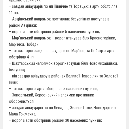
– завдав авіаударів по нп Північне та Торецьк; з арти обстріляв
11 нп;
– Авдіївський напрямок противник безуспішно наступав в
районі Авдіївки;
– ворог з арти обстріляв райони 5 населених пунктів;
– Мар’їнський напрямок – ворог атакував біля Красногорівки,
Мар’їнки, Побєди;
– також ворог завдав авіаударів по Мар’їнці та Побєді; з арти
обстріляв 4 нп;
– Шахтарський напрямок ворог наступав біля Новомихайлівки,
без успіху;
– він завдав авіаудару в районах Великої Новосілки та Золотої
Ниви;
– також ворог з арти обстріляв 5 населених пунктів;
– Запорізький, Херсонський напрямки противник
обороняється;
– завдав авіаударів по нп Левадне, Зелене Поле, Новодарівка,
Мала Токмачка;
– ворог з арти обстріляв райони 30 населених пунктів;