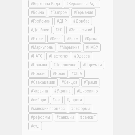
Верховна Рада
Верховная Рада
Война
Газпром
Германия
Гройсман
ДНР
Донбас
Донбасс
ЕС
Зеленський
Итоги
Киев
Крим
Крым
Мариуполь
Марьинка
НАБУ
НАТО
Нафтогаз
Одесса
Польша
Порошенко
Підсумки
Россия
Росія
США
Саакашвили
Сенцов
Трамп
Украина
Україна
Широкино
вибори
газ
дороги
минский процесс
реформи
реформы
санкции
санкції
суд