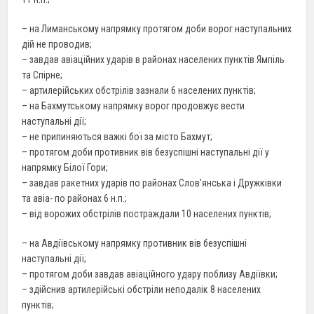
– на Лиманському напрямку протягом доби ворог наступальних
дій не проводив;
– завдав авіаційних ударів в районах населених пунктів Ямпіль
та Спірне;
– артилерійських обстрілів зазнали 6 населених пунктів;
– на Бахмутському напрямку ворог продовжує вести
наступальні дії;
– не припиняються важкі бої за місто Бахмут;
– протягом доби противник вів безуспішні наступальні дії у
напрямку Білої Гори;
– завдав ракетних ударів по районах Слов’янська і Дружківки
та авіа- по районах 6 н.п.;
– від ворожих обстрілів постраждали 10 населених пунктів;
– на Авдіївському напрямку противник вів безуспішні
наступальні дії;
– протягом доби завдав авіаційного удару поблизу Авдіївки;
– здійснив артилерійські обстріли неподалік 8 населених
пунктів;