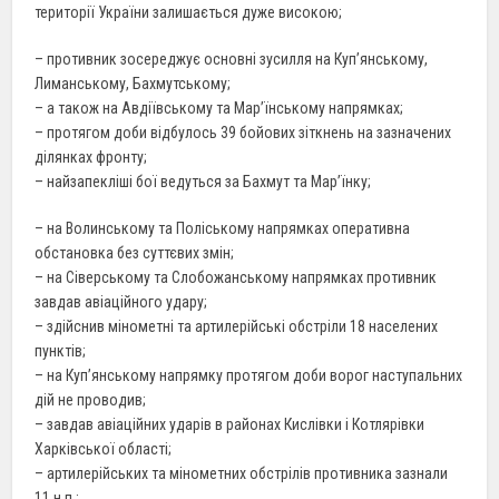
території України залишається дуже високою;
– противник зосереджує основні зусилля на Куп’янському,
Лиманському, Бахмутському;
– а також на Авдіївському та Мар’їнському напрямках;
– протягом доби відбулось 39 бойових зіткнень на зазначених
ділянках фронту;
– найзапекліші бої ведуться за Бахмут та Мар’їнку;
– на Волинському та Поліському напрямках оперативна
обстановка без суттєвих змін;
– на Сіверському та Слобожанському напрямках противник
завдав авіаційного удару;
– здійснив мінометні та артилерійські обстріли 18 населених
пунктів;
– на Куп’янському напрямку протягом доби ворог наступальних
дій не проводив;
– завдав авіаційних ударів в районах Кислівки і Котлярівки
Харківської області;
– артилерійських та мінометних обстрілів противника зазнали
11 н.п.;