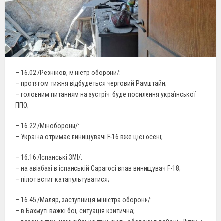
– 16.02 /Резніков, міністр оборони/:
– протягом тижня відбудеться черговий Рамштайн;
– головним питанням на зустрічі буде посилення української
ППО;
– 16.22 /Міноборони/:
– Україна отримає винищувачі F-16 вже цієї осені;
– 16.16 /Іспанські ЗМІ/:
– на авіабазі в іспанській Сарагосі впав винищувач F-18;
– пілот встиг катапультуватися;
– 16.45 /Маляр, заступниця міністра оборони/:
– в Бахмуті важкі бої, ситуація критична;