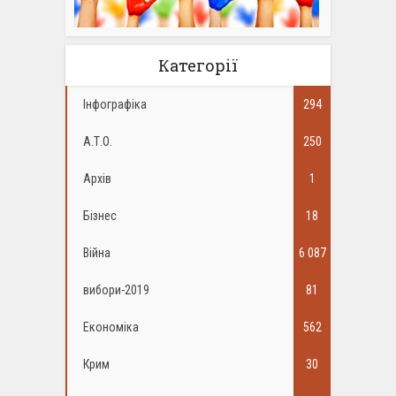
Категорії
Інфографіка
294
А.Т.О.
250
Архів
1
Бізнес
18
Війна
6 087
вибори-2019
81
Економіка
562
Крим
30