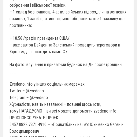
озброєння і військової техніки;
– 1 склад боєприпасів, 4 артилерійських підрозділи на вогневих
позиціях, 1 засіб протиповітряної оборони та ще 1 важливу ціль
противника;
– 18.56 /графік президента США/:
– вже завтра Байден та Зеленський проведуть переговори в
Хіросімі, де проходить саміт G7.
На фото: влучення в приватний будинок на Дніпропетровщині.
___
Zvedeno.info у інших соціальних мережах:
Twitter – @zvedeno
Telegram – @zvedeno
Журналісти, навіть незалежні – повинні щось їсти,
тому НАГАДУЄМО – ви всі можете допомогти zvedeno.info.
ПРОСПОНСОРУВАТИ ПРОЕКТ:
5457 0822 7371 4910 — «Приватбанк» на ім’я Юхименко Євгеній
Володимирович