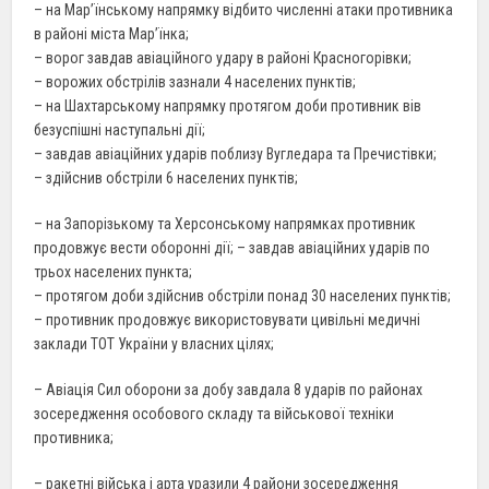
– на Мар’їнському напрямку відбито численні атаки противника
в районі міста Мар’їнка;
– ворог завдав авіаційного удару в районі Красногорівки;
– ворожих обстрілів зазнали 4 населених пунктів;
– на Шахтарському напрямку протягом доби противник вів
безуспішні наступальні дії;
– завдав авіаційних ударів поблизу Вугледара та Пречистівки;
– здійснив обстріли 6 населених пунктів;
– на Запорізькому та Херсонському напрямках противник
продовжує вести оборонні дії; – завдав авіаційних ударів по
трьох населених пункта;
– протягом доби здійснив обстріли понад 30 населених пунктів;
– противник продовжує використовувати цивільні медичні
заклади ТОТ України у власних цілях;
– Авіація Сил оборони за добу завдала 8 ударів по районах
зосередження особового складу та військової техніки
противника;
– ракетні війська і арта уразили 4 райони зосередження