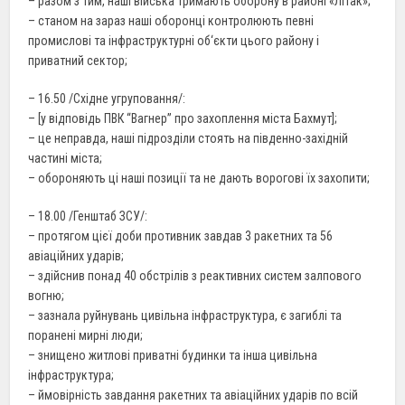
– разом з тим, наші війська тримають оборону в районі «Літак»;
– станом на зараз наші оборонці контролюють певні
промислові та інфраструктурні об‘єкти цього району і
приватний сектор;
– 16.50 /Східне угруповання/:
– [у відповідь ПВК “Вагнер” про захоплення міста Бахмут];
– це неправда, наші підрозділи стоять на південно-західній
частині міста;
– обороняють ці наші позиції та не дають ворогові їх захопити;
– 18.00 /Генштаб ЗСУ/:
– протягом цієї доби противник завдав 3 ракетних та 56
авіаційних ударів;
– здійснив понад 40 обстрілів з реактивних систем залпового
вогню;
– зазнала руйнувань цивільна інфраструктура, є загиблі та
поранені мирні люди;
– знищено житлові приватні будинки та інша цивільна
інфраструктура;
– ймовірність завдання ракетних та авіаційних ударів по всій