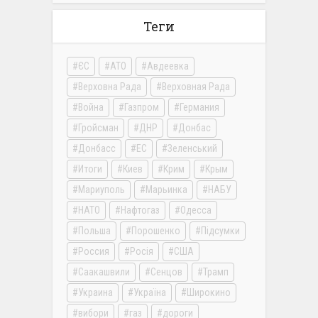
Теги
ЄС
АТО
Авдеевка
Верховна Рада
Верховная Рада
Война
Газпром
Германия
Гройсман
ДНР
Донбас
Донбасс
ЕС
Зеленський
Итоги
Киев
Крим
Крым
Мариуполь
Марьинка
НАБУ
НАТО
Нафтогаз
Одесса
Польша
Порошенко
Підсумки
Россия
Росія
США
Саакашвили
Сенцов
Трамп
Украина
Україна
Широкино
вибори
газ
дороги