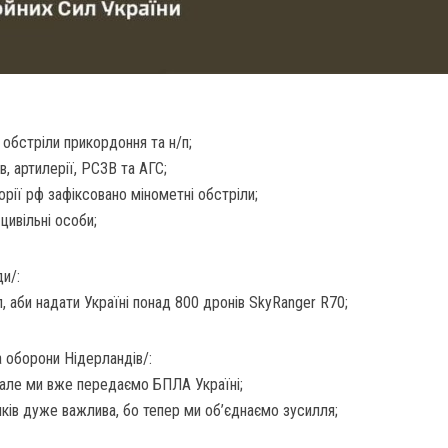
 обстріли прикордоння та н/п;
в, артилерії, РСЗВ та АГС;
орії рф зафіксовано мінометні обстріли;
цивільні особи;
и/:
, аби надати Україні понад 800 дронів SkyRanger R70;
а оборони Нідерландів/:
, але ми вже передаємо БПЛА Україні;
иків дуже важлива, бо тепер ми об’єднаємо зусилля;