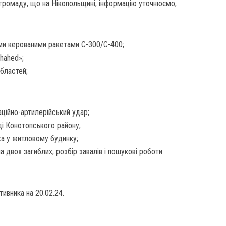
 громаду, що на Нікопольщині; інформацію уточнюємо;
ими керованими ракетами С-300/С-400;
hahed»;
бластей;
іаційно-артилерійський удар;
ді Конотопського району;
а у житловому будинку;
а двох загиблих; розбір завалів і пошукові роботи
ивника на 20.02.24.