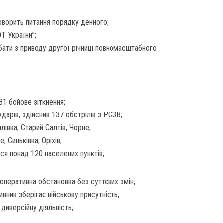
ворить питання порядку денного;
Т України”;
бати з приводу другої річниці повномасштабного
81 бойове зіткнення;
ударів, здійснив 137 обстрілів з РСЗВ;
илівка, Старий Салтів, Чорне;
, Синьківка, Оріхів;
ся понад 120 населених пунктів;
оперативна обстановка без суттєвих змін;
вник зберігає військову присутність;
диверсійну діяльність;