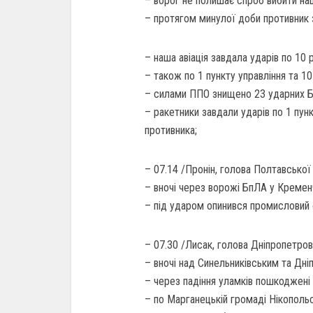
– ворог не полишає спроб вибити наші
– протягом минулої доби противник 
– наша авіація завдала ударів по 10
– також по 1 пункту управління та 1
– силами ППО знищено 23 ударних Б
– ракетники завдали ударів по 1 пунк
противника;
– 07.14 /Пронін, голова Полтавської
– вночі через ворожі БпЛА у Кременч
– під ударом опинився промисловий 
– 07.30 /Лисак, голова Дніпропетров
– вночі над Синельниківським та Дні
– через падіння уламків пошкоджені 
– по Марганецькій громаді Нікопольс