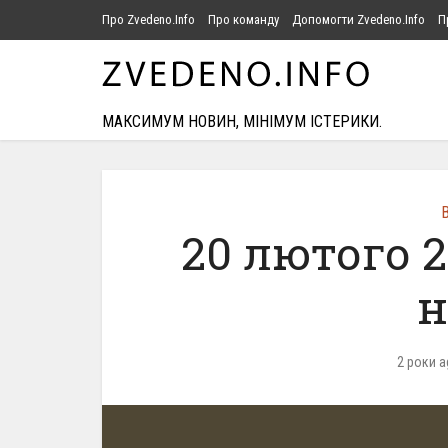
Про Zvedeno.Info
Про команду
Допомогти Zvedeno.Info
П
МАКСИМУМ НОВИН, МІНІМУМ ІСТЕРИКИ.
В
20 лютого 
н
2 роки a