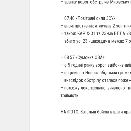
– зранку ворог обстріляв Мирівську
– 07.40 /Повітряні сили ЗСУ/:
– вночі противник атакував 2 зенітн
– також КАР Х-31 та 23-ма БПЛА «S
– збито усі 23 «шахеди» в межах 7 о
– 08.57 /Сумська ОВА/:
– о 5 годині ранку ворог здійснив ав
– поцілив по Новослобідській грома
– внаслідок обстрілу сталася пожеж
– пожежу локалізовано; виявлено тіл
тривають.
НА ФОТО: Загальні бойові втрати прот
— — —