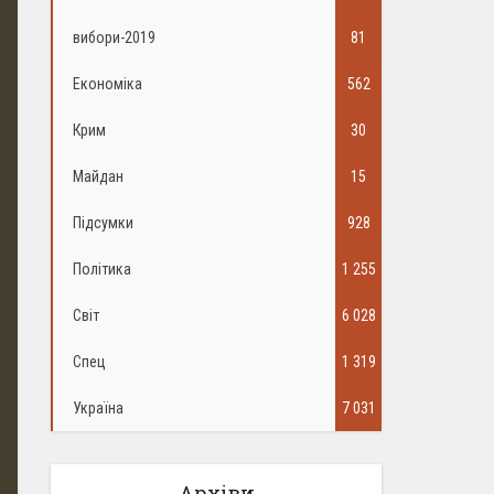
вибори-2019
81
Економіка
562
Крим
30
Майдан
15
Підсумки
928
Політика
1 255
Світ
6 028
Спец
1 319
Україна
7 031
Архіви