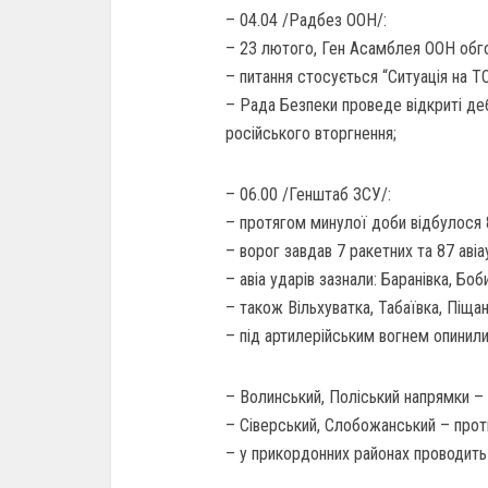
– 04.04 /Радбез ООН/:
– 23 лютого, Ген Асамблея ООН обго
– питання стосується “Ситуація на ТО
– Рада Безпеки проведе відкриті де
російського вторгнення;
– 06.00 /Генштаб ЗСУ/:
– протягом минулої доби відбулося 
– ворог завдав 7 ракетних та 87 авіа
– авіа ударів зазнали: Баранівка, Боб
– також Вільхуватка, Табаївка, Піщане
– під артилерійським вогнем опинили
– Волинський, Поліський напрямки – 
– Сіверський, Слобожанський – проти
– у прикордонних районах проводить 