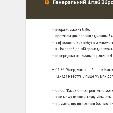
– вчора /Сумська ОВА/:
– протягом дня росіяни здійснили 54
– зафіксовано 252 вибухів з мінометі
– в Новослобідській громаді з терит
– попередньо отримали поранення 4 
– 01.36 /Блер, міністр оборони Канад
– Канада інвестує більше 95 млн дол
– 03.06 /Кайса Оллонгрен, міністерк
– я не можу назвати точну кількість
– я думаю, що ця коаліція безпілотн