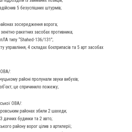
 підрозділи із займаних позицій;
здійснив 5 безуспішних штурмів;
 районах зосередження ворога;
0 зенітно-ракетних засобах противника;
пЛА типу “Shahed-136/131”;
ту управління, 4 складах боєприпасів та 5 арт засобах
 ОВА/:
уцькому районі пролунали звуки вибухів;
обʼєкт; це спричинило пожежу;
ської ОВА/:
провським районах збили 2 шахеди;
3 дачних будинки та 2 авто;
ького району ворог цілив з артилерії;