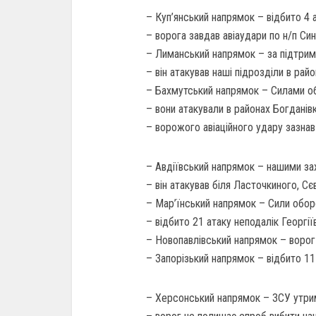
– Куп’янський напрямок – відбито 4 а
– ворога завдав авіаудари по н/п Син
– Лиманський напрямок – за підтримки
– він атакував наші підрозділи в райо
– Бахмутський напрямок – Силами об
– вони атакували в районах Богданівки
– ворожого авіаційного удару зазна
– Авдіївський напрямок – нашими зах
– він атакував біля Ласточкиного, С
– Мар’їнський напрямок – Сили обо
– відбито 21 атаку неподалік Георгії
– Новопавлівський напрямок – ворог
– Запорізький напрямок – відбито 11
– Херсонський напрямок – ЗСУ утрим