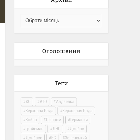
Оголошення
Теги
ЄС
АТО
Авдеевка
Верховна Рада
Верховная Рада
Война
Газпром
Германия
Гройсман
ДНР
Донбас
Донбасс
ЕС
Зеленський