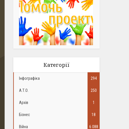
Категорії
Інфографіка
294
А.Т.О.
250
Архів
1
Бізнес
18
Війна
6 088