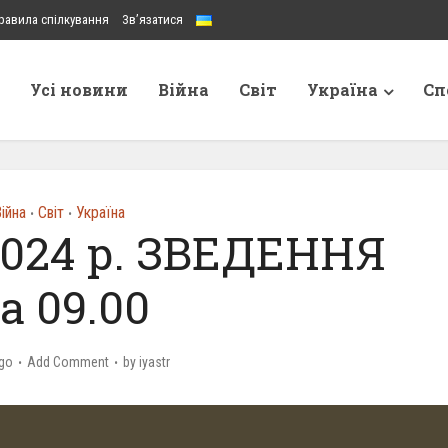
равила спілкування
Зв’язатися
Усі новини
Війна
Світ
Україна
Сп
ійна
Світ
Україна
•
•
2024 р. ЗВЕДЕННЯ
а 09.00
go
Add Comment
by
iyastr