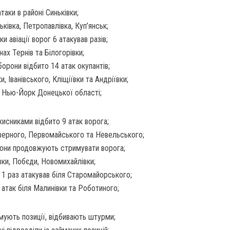
таки в районі Синьківки;
ьківка, Петропавлівка, Куп’янськ;
 авіації ворог 6 атакував разів;
нах Тернів та Білогорівки;
орони відбито 14 атак окупантів;
, Іванівського, Кліщіївки та Андріївки;
в Нью-Йорк Донецької області;
исниками відбито 9 атак ворога;
єверного, Первомайського та Невельського;
рони продовжують стримувати ворога;
вки, Побєди, Новомихайлівки;
 1 раз атакував біля Старомайорського;
 атак біля Малинівки та Роботиного;
ують позиції, відбивають штурми;